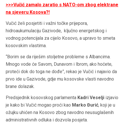
>>>Vučić zamalo zaratio s NATO-om zbog elektrane
na sjeveru Kosova?!
Vučić želi posjetiti i važni točke prijepora,
hidroaukumulaciju Gazivode, ključno energetskog i
vodnog potencijala za cijelo Kosovo, a upravo to smeta
kosovskim vlastima.
“Borim se da riješim stoljetne probleme s Albancima.
Mnogo vode će Savom, Dunavom i Ibrom, ako hoćete,
proteći dok do toga ne dođe”, rekao je Vučić i najavio da
prvo ide u Gazivode, gdje mu kosovske vlasti navodno
brane dolazak.
Predsjednik kosovskog parlamenta
Kadri Veselji
izjavio
je kako bi Vučić mogao proći kao
Marko Đurić
, koji je u
ožujku uhićen na Kosovo zbog navodno neusuglašenih
administrativnih odluka i dozvola posjeta.