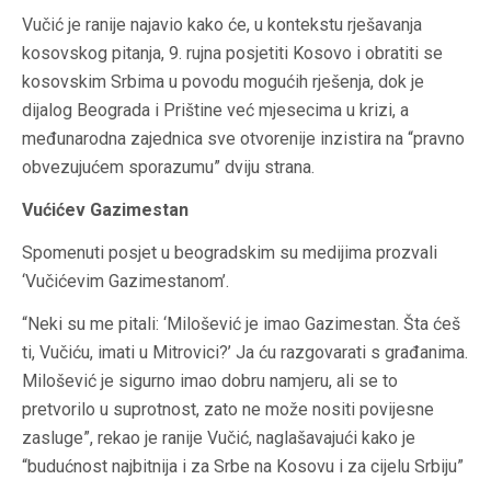
Vučić je ranije najavio kako će, u kontekstu rješavanja
kosovskog pitanja, 9. rujna posjetiti Kosovo i obratiti se
kosovskim Srbima u povodu mogućih rješenja, dok je
dijalog Beograda i Prištine već mjesecima u krizi, a
međunarodna zajednica sve otvorenije inzistira na “pravno
obvezujućem sporazumu” dviju strana.
Vućićev Gazimestan
Spomenuti posjet u beogradskim su medijima prozvali
‘Vučićevim Gazimestanom’.
“Neki su me pitali: ‘Milošević je imao Gazimestan. Šta ćeš
ti, Vučiću, imati u Mitrovici?’ Ja ću razgovarati s građanima.
Milošević je sigurno imao dobru namjeru, ali se to
pretvorilo u suprotnost, zato ne može nositi povijesne
zasluge”, rekao je ranije Vučić, naglašavajući kako je
“budućnost najbitnija i za Srbe na Kosovu i za cijelu Srbiju”