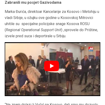
Zabranili mu posjet Gazivodama
Marka Đurića, direktoar Kancelarije za Kosovo i Metohiju u
vladi Srbije, u ožujku ove godine u Kosovskoj Mitrovici
uhitile su specijalne policijske snage Kosova ROSU
(
Regional Operational Support Unit
) ,sprovele do Prištine,
izvele pred suca i deportirale u Srbiju.
“Ne znam dolazi li Vučić na Kosovo, dali smo mu dozvolu,