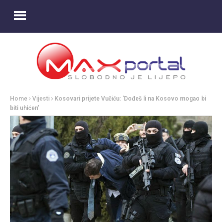
Home
Vijesti
Kosovari prijete Vučiću: ‘Dođeš li na Kosovo mogao bi
biti uhićen’