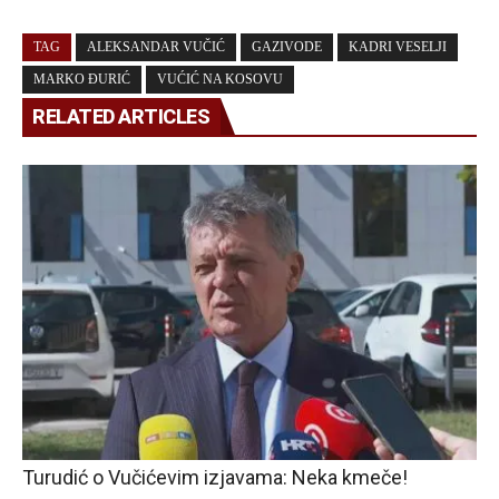
TAG
ALEKSANDAR VUČIĆ
GAZIVODE
KADRI VESELJI
MARKO ĐURIĆ
VUĆIĆ NA KOSOVU
RELATED ARTICLES
Turudić o Vučićevim izjavama: Neka kmeče!