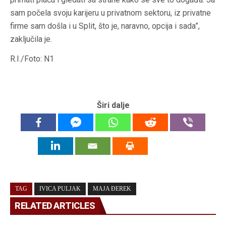
sam počela svoju karijeru u privatnom sektoru, iz privatne
firme sam došla i u Split, što je, naravno, opcija i sada”,
zaključila je.
R.I./Foto: N1
Širi dalje
TAG
IVICA PULJAK
MAJA ĐEREK
RELATED ARTICLES