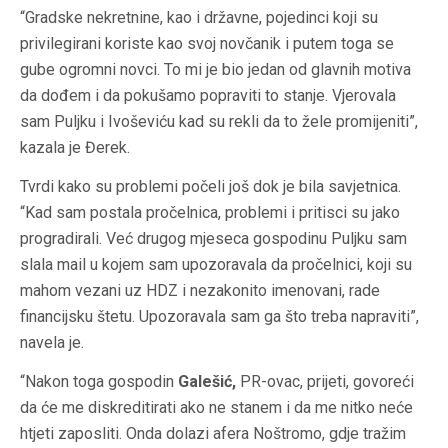
“Gradske nekretnine, kao i državne, pojedinci koji su
privilegirani koriste kao svoj novčanik i putem toga se
gube ogromni novci. To mi je bio jedan od glavnih motiva
da dođem i da pokušamo popraviti to stanje. Vjerovala
sam Puljku i Ivoševiću kad su rekli da to žele promijeniti”,
kazala je Đerek.
Tvrdi kako su problemi počeli još dok je bila savjetnica.
“Kad sam postala pročelnica, problemi i pritisci su jako
progradirali. Već drugog mjeseca gospodinu Puljku sam
slala mail u kojem sam upozoravala da pročelnici, koji su
mahom vezani uz HDZ i nezakonito imenovani, rade
financijsku štetu. Upozoravala sam ga što treba napraviti”,
navela je.
“Nakon toga gospodin
Galešić,
PR-ovac, prijeti, govoreći
da će me diskreditirati ako ne stanem i da me nitko neće
htjeti zaposliti. Onda dolazi afera Noštromo, gdje tražim