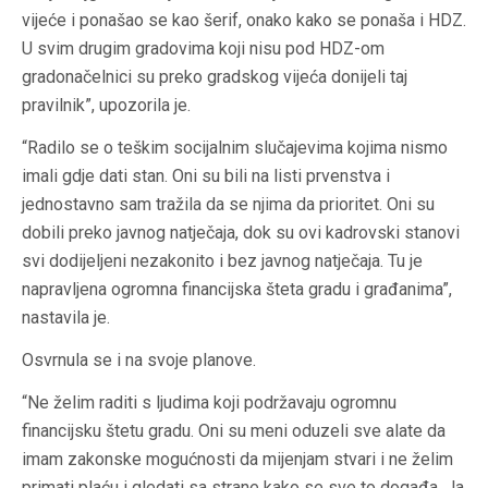
vijeće i ponašao se kao šerif, onako kako se ponaša i HDZ.
U svim drugim gradovima koji nisu pod HDZ-om
gradonačelnici su preko gradskog vijeća donijeli taj
pravilnik”, upozorila je.
“Radilo se o teškim socijalnim slučajevima kojima nismo
imali gdje dati stan. Oni su bili na listi prvenstva i
jednostavno sam tražila da se njima da prioritet. Oni su
dobili preko javnog natječaja, dok su ovi kadrovski stanovi
svi dodijeljeni nezakonito i bez javnog natječaja. Tu je
napravljena ogromna financijska šteta gradu i građanima”,
nastavila je.
Osvrnula se i na svoje planove.
“Ne želim raditi s ljudima koji podržavaju ogromnu
financijsku štetu gradu. Oni su meni oduzeli sve alate da
imam zakonske mogućnosti da mijenjam stvari i ne želim
primati plaću i gledati sa strane kako se sve to događa. Ja