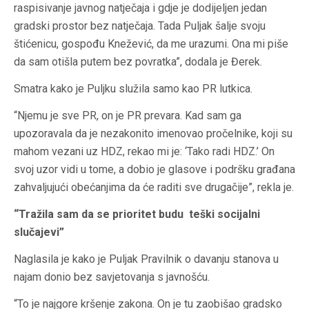
raspisivanje javnog natječaja i gdje je dodijeljen jedan
gradski prostor bez natječaja. Tada Puljak šalje svoju
štićenicu, gospođu Knežević, da me urazumi. Ona mi piše
da sam otišla putem bez povratka”, dodala je Đerek.
Smatra kako je Puljku služila samo kao PR lutkica.
“Njemu je sve PR, on je PR prevara. Kad sam ga
upozoravala da je nezakonito imenovao pročelnike, koji su
mahom vezani uz HDZ, rekao mi je: ‘Tako radi HDZ.’ On
svoj uzor vidi u tome, a dobio je glasove i podršku građana
zahvaljujući obećanjima da će raditi sve drugačije”, rekla je.
“Tražila sam da se prioritet budu teški socijalni
slučajevi”
Naglasila je kako je Puljak Pravilnik o davanju stanova u
najam donio bez savjetovanja s javnošću.
“To je najgore kršenje zakona. On je tu zaobišao gradsko