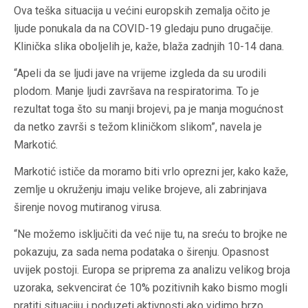
Ova teška situacija u većini europskih zemalja očito je
ljude ponukala da na COVID-19 gledaju puno drugačije.
Klinička slika oboljelih je, kaže, blaža zadnjih 10-14 dana.
“Apeli da se ljudi jave na vrijeme izgleda da su urodili
plodom. Manje ljudi završava na respiratorima. To je
rezultat toga što su manji brojevi, pa je manja mogućnost
da netko završi s težom kliničkom slikom”, navela je
Markotić.
Markotić ističe da moramo biti vrlo oprezni jer, kako kaže,
zemlje u okruženju imaju velike brojeve, ali zabrinjava
širenje novog mutiranog virusa.
“Ne možemo isključiti da već nije tu, na sreću to brojke ne
pokazuju, za sada nema podataka o širenju. Opasnost
uvijek postoji. Europa se priprema za analizu velikog broja
uzoraka, sekvencirat će 10% pozitivnih kako bismo mogli
pratiti situaciju i poduzeti aktivnosti ako vidimo brzo