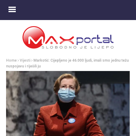
Home
Vijesti
Markotić: Cijepljeno je 46.000 ljudi, imali smo jednu težu
nuspojavu i riješili ju