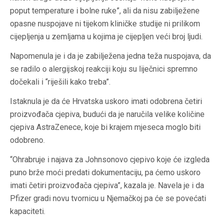
poput temperature i bolne ruke”, ali da nisu zabilježene
opasne nuspojave ni tijekom kliničke studije ni prilikom
cijepljenja u zemljama u kojima je cijepljen veći broj ljudi.
Napomenula je i da je zabilježena jedna teža nuspojava, da
se radilo o alergijskoj reakciji koju su liječnici spremno
dočekali i “riješili kako treba”.
Istaknula je da će Hrvatska uskoro imati odobrena četiri
proizvođača cjepiva, budući da je naručila velike količine
cjepiva AstraZenece, koje bi krajem mjeseca moglo biti
odobreno.
“Ohrabruje i najava za Johnsonovo cjepivo koje će izgleda
puno brže moći predati dokumentaciju, pa ćemo uskoro
imati četiri proizvođača cjepiva”, kazala je. Navela je i da
Pfizer gradi novu tvornicu u Njemačkoj pa će se povećati
kapaciteti.