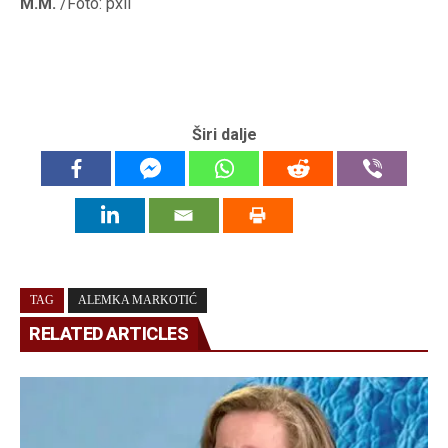
M.M.
/Foto: pxll
Širi dalje
TAG
ALEMKA MARKOTIĆ
RELATED ARTICLES