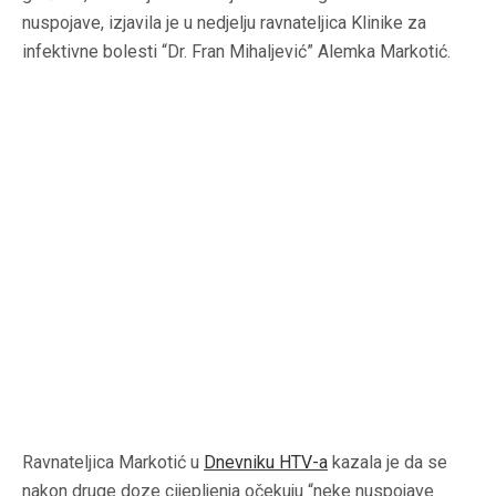
nuspojave, izjavila je u nedjelju ravnateljica Klinike za
infektivne bolesti “Dr. Fran Mihaljević” Alemka Markotić.
Ravnateljica Markotić u
Dnevniku HTV-a
kazala je da se
nakon druge doze cijepljenja očekuju “neke nuspojave