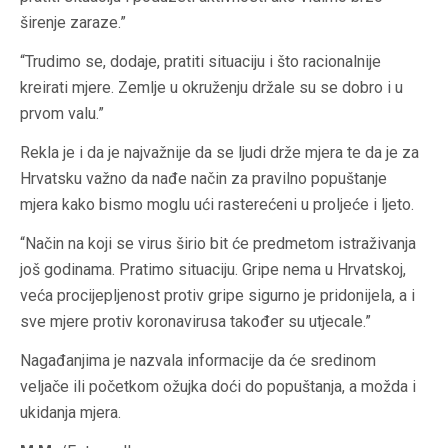
širenje zaraze.”
“Trudimo se, dodaje, pratiti situaciju i što racionalnije
kreirati mjere. Zemlje u okruženju držale su se dobro i u
prvom valu.”
Rekla je i da je najvažnije da se ljudi drže mjera te da je za
Hrvatsku važno da nađe način za pravilno popuštanje
mjera kako bismo moglu ući rasterećeni u proljeće i ljeto.
“Način na koji se virus širio bit će predmetom istraživanja
još godinama. Pratimo situaciju. Gripe nema u Hrvatskoj,
veća procijepljenost protiv gripe sigurno je pridonijela, a i
sve mjere protiv koronavirusa također su utjecale.”
Nagađanjima je nazvala informacije da će sredinom
veljače ili početkom ožujka doći do popuštanja, a možda i
ukidanja mjera.