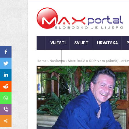
VIJESTI
SVIJET
HRVATSKA
P
GASTRO
Home
Naslovna
Mate Bašić o SDP-vom pokušaju drža