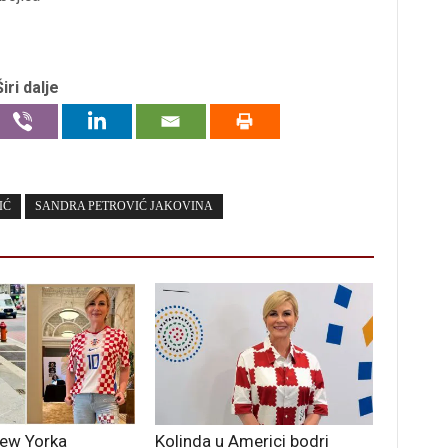
Širi dalje
IĆ
SANDRA PETROVIĆ JAKOVINA
New Yorka
Kolinda u Americi bodri