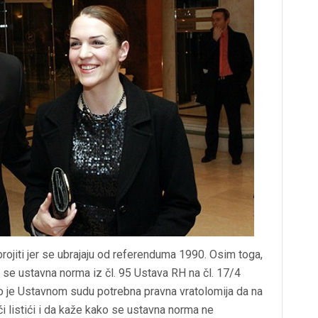
rojiti jer se ubrajaju od referenduma 1990. Osim toga,
 li se ustavna norma iz čl. 95 Ustava RH na čl. 17/4
o je Ustavnom sudu potrebna pravna vratolomija da na
i listići i da kaže kako se ustavna norma ne