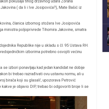
 Nakon pokušaja tihog državnog udara Zorana
akovina ( da li i Ive Josipovića?), Mate Bašić iz
akovina, članica izbornog stožera Ive Josipovića
ga ministra poljoprivrede Tihomira Jakovine, smatra
edsjednika Republike nije u skladu s čl. 95 Ustava RH.
predsjedničkim izborima potrebno osvojiti većinu
da se izbori ponavljaju kad jedan kandidat ne dobije
 Zakon bi trebao razrađivati ovu ustavnu normu, ali u
oj birača koji su glasali’, upozorava Petrović
 kakve je objavio DIP, trebao bi odgovoriti broje li se