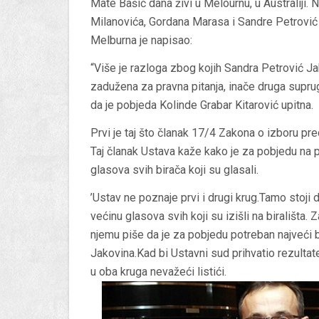
Mate Bašić dana živi u Melournu, u Australiji.
Milanovića, Gordana Marasa i Sandre Petrović J
Melburna je napisao:
“Više je razloga zbog kojih Sandra Petrović J
zadužena za pravna pitanja, inače druga supru
da je pobjeda Kolinde Grabar Kitarović upitna.
Prvi je taj što članak 17/4 Zakona o izboru pr
Taj članak Ustava kaže kako je za pobjedu na 
glasova svih birača koji su glasali.
’Ustav ne poznaje prvi i drugi krug.Tamo stoji 
većinu glasova svih koji su izišli na birališta.
njemu piše da je za pobjedu potreban najveći br
Jakovina.Kad bi Ustavni sud prihvatio rezultate
u oba kruga nevažeći listići.