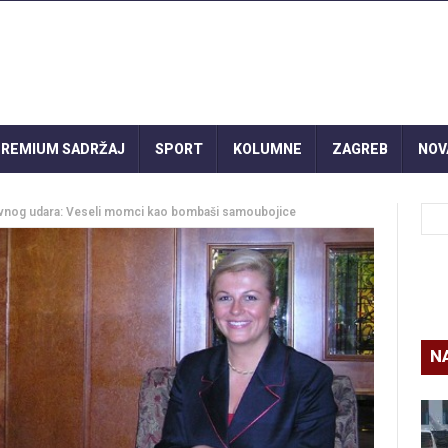
REMIUM SADRŽAJ
SPORT
KOLUMNE
ZAGREB
NOV
vnog udara: Veseli momci kao bombaši samoubojice
N