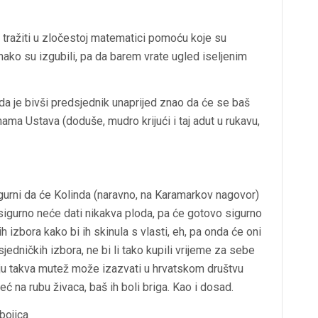
t tražiti u zločestoj matematici pomoću koje su
ionako su izgubili, pa da barem vrate ugled iseljenim
 da je bivši predsjednik unaprijed znao da će se baš
ama Ustava (doduše, mudro krijući i taj adut u rukavu,
igurni da će Kolinda (naravno, na Karamarkov nagovor)
 sigurno neće dati nikakva ploda, pa će gotovo sigurno
h izbora kako bi ih skinula s vlasti, eh, pa onda će oni
jedničkih izbora, ne bi li tako kupili vrijeme za sebe
ju takva mutež može izazvati u hrvatskom društvu
eć na rubu živaca, baš ih boli briga. Kao i dosad.
bojica