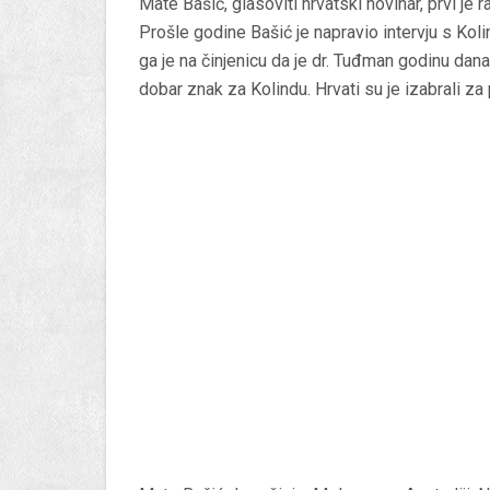
Mate Bašić, glasoviti hrvatski novinar, prvi je
Prošle godine Bašić je napravio intervju s Kol
ga je na činjenicu da je dr. Tuđman godinu dana
dobar znak za Kolindu. Hrvati su je izabrali za