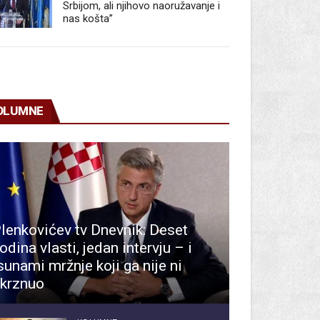
Srbijom, ali njihovo naoružavanje i
nas košta”
OLUMNE
lenkovićev tv Dnevnik: Deset
odina vlasti, jedan intervju – i
sunami mržnje koji ga nije ni
krznuo