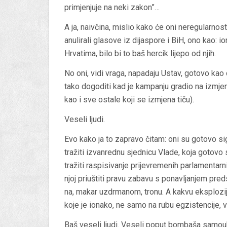
primjenjuje na neki zakon”…
A ja, naivčina, mislio kako će oni neregularnos
anulirali glasove iz dijaspore i BiH, ono kao: 
Hrvatima, bilo bi to baš hercik lijepo od njih.
No oni, vidi vraga, napadaju Ustav, gotovo kao
tako dogoditi kad je kampanju gradio na izmjen
kao i sve ostale koji se izmjena tiču).
Veseli ljudi.
Evo kako ja to zapravo čitam: oni su gotovo s
tražiti izvanrednu sjednicu Vlade, koja gotovo
tražiti raspisivanje prijevremenih parlamentarni
njoj priuštiti pravu zabavu s ponavljanjem preds
na, makar uzdrmanom, tronu. A kakvu eksplozi
koje je ionako, ne samo na rubu egzistencije, v
Baš veseli ljudi. Veseli poput bombaša samou