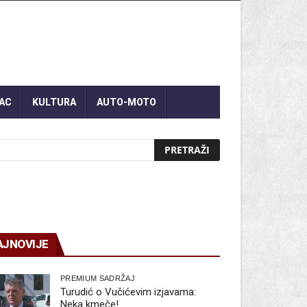
AC
KULTURA
AUTO-MOTO
AJNOVIJE
PREMIUM SADRŽAJ
Turudić o Vučićevim izjavama:
Neka kmeče!