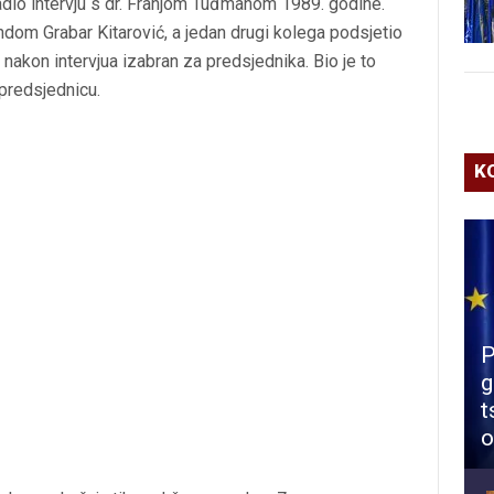
 radio intervju s dr. Franjom Tuđmanom 1989. godine.
indom Grabar Kitarović, a jedan drugi kolega podsjetio
 nakon intervjua izabran za predsjednika. Bio je to
 predsjednicu.
K
P
g
t
o