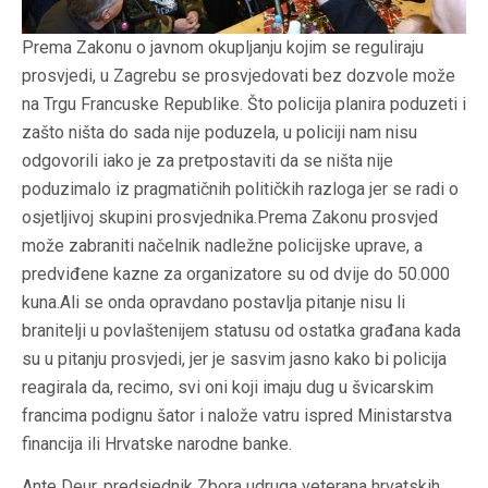
Prema Zakonu o javnom okupljanju kojim se reguliraju
prosvjedi, u Zagrebu se prosvjedovati bez dozvole može
na Trgu Francuske Republike. Što policija planira poduzeti i
zašto ništa do sada nije poduzela, u policiji nam nisu
odgovorili iako je za pretpostaviti da se ništa nije
poduzimalo iz pragmatičnih političkih razloga jer se radi o
osjetljivoj skupini prosvjednika.Prema Zakonu prosvjed
može zabraniti načelnik nadležne policijske uprave, a
predviđene kazne za organizatore su od dvije do 50.000
kuna.Ali se onda opravdano postavlja pitanje nisu li
branitelji u povlaštenijem statusu od ostatka građana kada
su u pitanju prosvjedi, jer je sasvim jasno kako bi policija
reagirala da, recimo, svi oni koji imaju dug u švicarskim
francima podignu šator i nalože vatru ispred Ministarstva
financija ili Hrvatske narodne banke.
Ante Deur, predsjednik Zbora udruga veterana hrvatskih