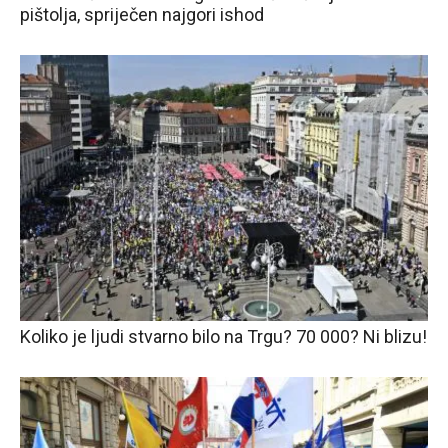
pištolja, spriječen najgori ishod
Koliko je ljudi stvarno bilo na Trgu? 70 000? Ni blizu!