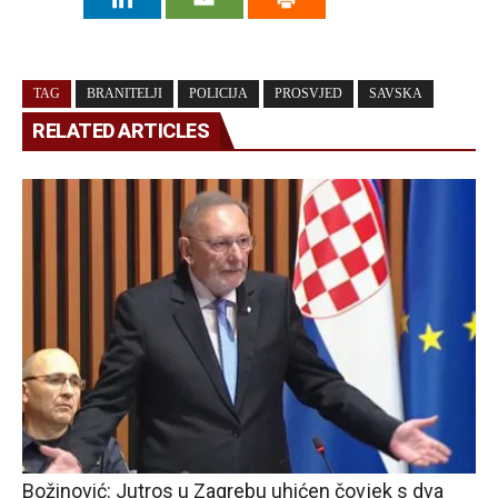
TAG
BRANITELJI
POLICIJA
PROSVJED
SAVSKA
RELATED ARTICLES
Božinović: Jutros u Zagrebu uhićen čovjek s dva