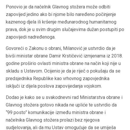
Ponovio je da načelnik Glavnog stožera može odbiti
zapovijed jedino ako bi njome bilo naređeno počinjenje
kaznenog djela ili kršenje međunarodnog humanitarnog
prava, dok je u svim drugim slučajevima dužan postupiti po
zapovijedi nadređenoga.
Govoreći o Zakonu o obrani, Milanović je ustvrdio da je
bivši ministar obrane Damir Krstičević izmjenama iz 2018.
godine proširio ovlasti ministra obrane na način koji nije u
skladu s Ustavom. Ocijenio je da je riječ o pokušaju da se
predsjednika Republike kao vrhovnog zapovjednika
isključi iz dijela poslova zapovijedanja vojskom.
Dodao je kako se u svakodnevni rad Ministarstva obrane i
Glavnog stožera gotovo nikada ne upliće te ustvrdio da
“99 posto” komunikacije između ministra obrane i
načelnika Glavnog stožera prolazi bez njegova
sudjelovanja, ali da mu Ustav omogućuje da se umiješa