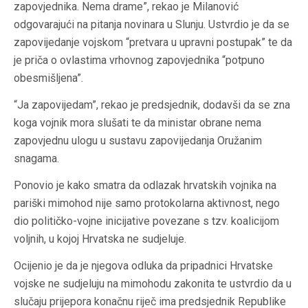
zapovjednika. Nema drame”, rekao je Milanović
odgovarajući na pitanja novinara u Slunju. Ustvrdio je da se
zapovijedanje vojskom “pretvara u upravni postupak” te da
je priča o ovlastima vrhovnog zapovjednika “potpuno
obesmišljena”.
“Ja zapovijedam”, rekao je predsjednik, dodavši da se zna
koga vojnik mora slušati te da ministar obrane nema
zapovjednu ulogu u sustavu zapovijedanja Oružanim
snagama.
Ponovio je kako smatra da odlazak hrvatskih vojnika na
pariški mimohod nije samo protokolarna aktivnost, nego
dio političko-vojne inicijative povezane s tzv. koalicijom
voljnih, u kojoj Hrvatska ne sudjeluje.
Ocijenio je da je njegova odluka da pripadnici Hrvatske
vojske ne sudjeluju na mimohodu zakonita te ustvrdio da u
slučaju prijepora konačnu riječ ima predsjednik Republike