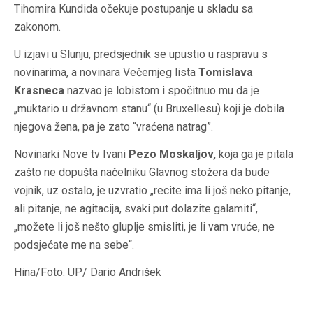
Tihomira Kundida očekuje postupanje u skladu sa
zakonom.
U izjavi u Slunju, predsjednik se upustio u raspravu s
novinarima, a novinara Večernjeg lista
Tomislava
Krasneca
nazvao je lobistom i spočitnuo mu da je
„muktario u državnom stanu“ (u Bruxellesu) koji je dobila
njegova žena, pa je zato “vraćena natrag”.
Novinarki Nove tv Ivani
Pezo Moskaljov,
koja ga je pitala
zašto ne dopušta načelniku Glavnog stožera da bude
vojnik, uz ostalo, je uzvratio „recite ima li još neko pitanje,
ali pitanje, ne agitacija, svaki put dolazite galamiti“,
„možete li još nešto gluplje smisliti, je li vam vruće, ne
podsjećate me na sebe“.
Hina/Foto: UP/ Dario Andrišek