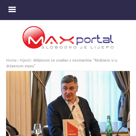
Home
Vijesti
Milanović se svađao s novinarima: “Muktario si u
državnom stanu”