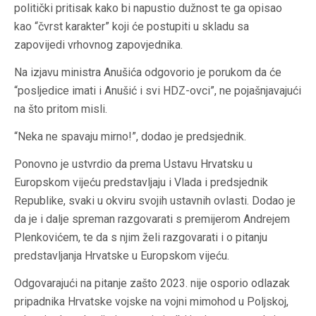
politički pritisak kako bi napustio dužnost te ga opisao
kao “čvrst karakter” koji će postupiti u skladu sa
zapovijedi vrhovnog zapovjednika.
Na izjavu ministra Anušića odgovorio je porukom da će
“posljedice imati i Anušić i svi HDZ-ovci”, ne pojašnjavajući
na što pritom misli.
“Neka ne spavaju mirno!”, dodao je predsjednik.
Ponovno je ustvrdio da prema Ustavu Hrvatsku u
Europskom vijeću predstavljaju i Vlada i predsjednik
Republike, svaki u okviru svojih ustavnih ovlasti. Dodao je
da je i dalje spreman razgovarati s premijerom Andrejem
Plenkovićem, te da s njim želi razgovarati i o pitanju
predstavljanja Hrvatske u Europskom vijeću.
Odgovarajući na pitanje zašto 2023. nije osporio odlazak
pripadnika Hrvatske vojske na vojni mimohod u Poljskoj,