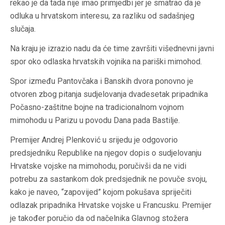
rekao je da tada nije imao primjedbi jer je smatrao da je
odluka u hrvatskom interesu, za razliku od sadašnjeg
slučaja.
Na kraju je izrazio nadu da će time završiti višednevni javni
spor oko odlaska hrvatskih vojnika na pariški mimohod.
Spor između Pantovčaka i Banskih dvora ponovno je
otvoren zbog pitanja sudjelovanja dvadesetak pripadnika
Počasno-zaštitne bojne na tradicionalnom vojnom
mimohodu u Parizu u povodu Dana pada Bastilje.
Premijer Andrej Plenković u srijedu je odgovorio
predsjedniku Republike na njegov dopis o sudjelovanju
Hrvatske vojske na mimohodu, poručivši da ne vidi
potrebu za sastankom dok predsjednik ne povuče svoju,
kako je naveo, “zapovijed” kojom pokušava spriječiti
odlazak pripadnika Hrvatske vojske u Francusku. Premijer
je također poručio da od načelnika Glavnog stožera