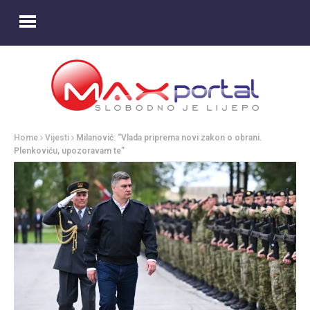
Home
Vijesti
Milanović: “Vlada priprema novi zakon o obrani.
Plenkoviću, upozoravam te”