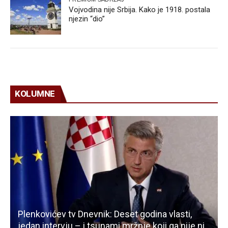
Vojvodina nije Srbija. Kako je 1918. postala
njezin “dio”
KOLUMNE
Plenkovićev tv Dnevnik: Deset godina vlasti,
jedan intervju – i tsunami mržnje koji ga nije ni