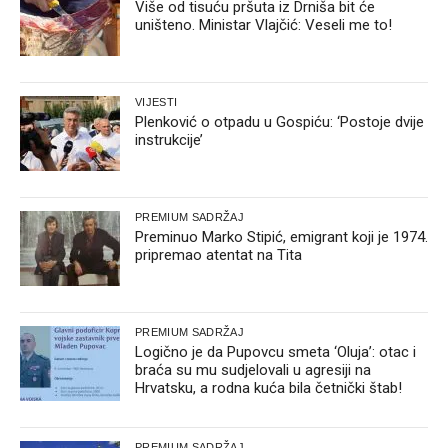
Više od tisuću pršuta iz Drniša bit će
uništeno. Ministar Vlajčić: Veseli me to!
VIJESTI
Plenković o otpadu u Gospiću: ‘Postoje dvije
instrukcije’
PREMIUM SADRŽAJ
Preminuo Marko Stipić, emigrant koji je 1974.
pripremao atentat na Tita
PREMIUM SADRŽAJ
Logično je da Pupovcu smeta ‘Oluja’: otac i
braća su mu sudjelovali u agresiji na
Hrvatsku, a rodna kuća bila četnički štab!
PREMIUM SADRŽAJ