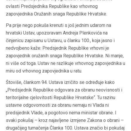
ovlasti Predsjednika Republike kao vrhovnog
zapovjednika Oružanih snaga Republike Hrvatske.
Pa prije nego pokuša krenuti s još jednim udarom na
hrvatski Ustav, upozoravam Andreja Plenkovića na
činjenicu zapisanu u Ustavu, u članku 100., koja jasno i
nedvojbeno kaže: Predsjednik Republike vrhovni je
zapovjednik oružanih snaga Republike Hrvatske. Ni manje,
ni više od toga. Ustav ne razlikuje vrhovnog zapovjednika u
miru od vrhovnog zapovjednika u ratu.
Štoviše, člankom 94. Ustava izričito se određuje kako
„Predsjednik Republike odgovara za obranu neovisnosti i
teritorijalne cjelovitosti Republike Hrvatske“. Tu razinu
ustavne odgovornosti za obranu nemaju ni Vlada ni
predsjednik Vlade, a pogotovo nema ministar obrane. I
svaki pokušaj – kroz najavljene izmjene Zakona o obrani –
drugačijeg tumačenja Članka 100. Ustava značio bi pokušaj