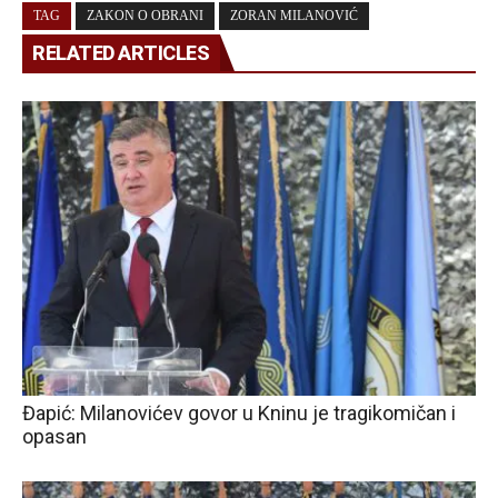
TAG
ZAKON O OBRANI
ZORAN MILANOVIĆ
RELATED ARTICLES
Đapić: Milanovićev govor u Kninu je tragikomičan i
opasan