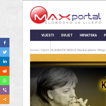
VIJESTI
SVIJET
HRVATSKA
P
GASTRO
Home
Vijesti
NJEMAČKI MEDIJI: Merkel planira ‘Mega L