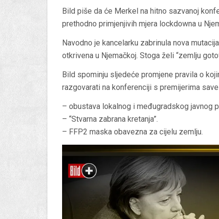
Bild piše da će Merkel na hitno sazvanoj konfe
prethodno primjenjivih mjera lockdowna u Nje
Navodno je kancelarku zabrinula nova mutacija v
otkrivena u Njemačkoj. Stoga želi “zemlju gotov
Bild spominju sljedeće promjene pravila o koji
razgovarati na konferenciji s premijerima save
– obustava lokalnog i međugradskog javnog p
– “Stvarna zabrana kretanja”.
– FFP2 maska obavezna za cijelu zemlju.