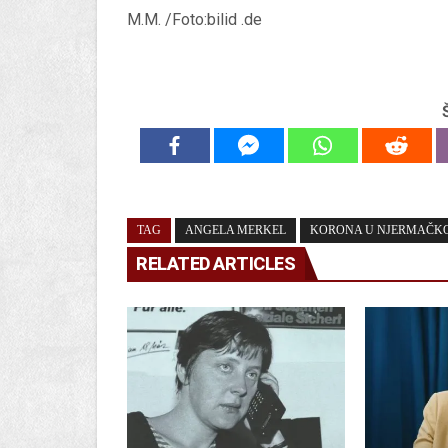
M.M. /Foto:bilid .de
TAG
ANGELA MERKEL
KORONA U NJERMAČK
RELATED ARTICLES