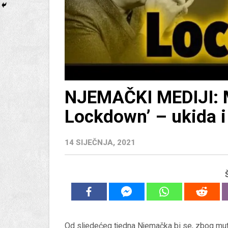
NJEMAČKI MEDIJI: M
Lockdown’ – ukida i 
14 SIJEČNJA, 2021
Od sljedećeg tjedna Njemačka bi se, zbog mutac