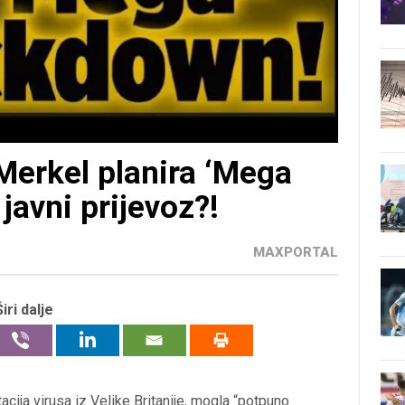
erkel planira ‘Mega
javni prijevoz?!
MAXPORTAL
Širi dalje
ija virusa iz Velike Britanije, mogla “potpuno