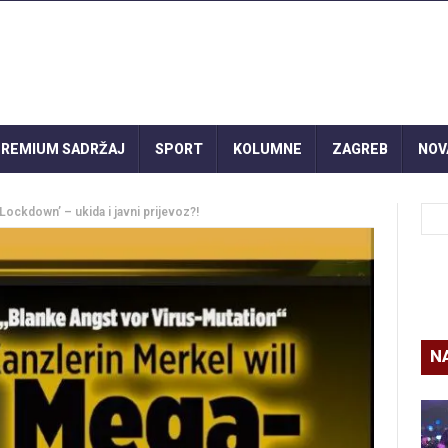
REMIUM SADRŽAJ
SPORT
KOLUMNE
ZAGREB
NOV
ockdown’ – ukida i javni prijevoz?!
N