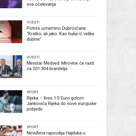
sva očekivanja
VIJESTI
Potres uznemirio Dubrovčane:
“Kratko, ali jako. Kao buka iz velike
dubine”
VIJESTI
Ministar Medved: Mirovine će rasti
za 201.304 branitelja
SPORT
Rijeka – Ilves 1:0 Euro golom
Jankovića Rijeka do nove europske
pobjede
SPORT
Neviđena rapsodija Hajduka u