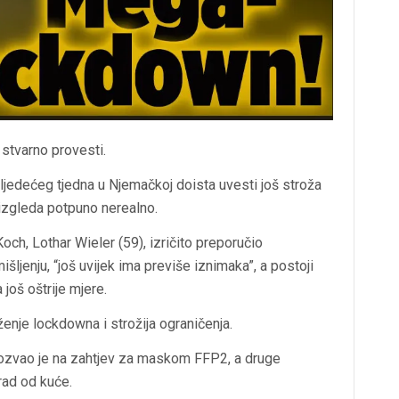
 stvarno provesti.
ljedećeg tjedna u Njemačkoj doista uvesti još stroža
 izgleda potpuno nerealno.
Koch, Lothar Wieler (59), izričito preporučio
šljenju, “još uvijek ima previše iznimaka”, a postoji
još oštrije mjere.
ženje lockdowna i strožija ograničenja.
ozvao je na zahtjev za maskom FFP2, a druge
rad od kuće.