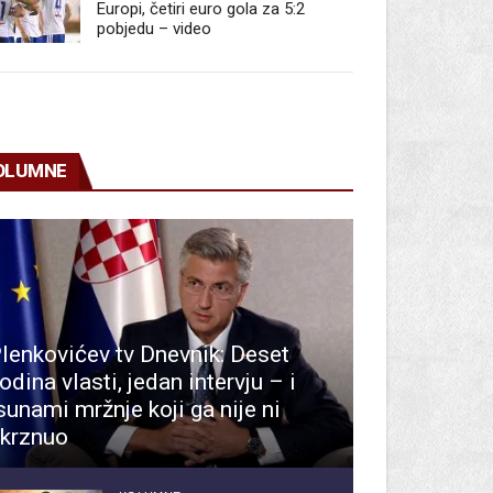
Europi, četiri euro gola za 5:2
pobjedu – video
OLUMNE
lenkovićev tv Dnevnik: Deset
odina vlasti, jedan intervju – i
sunami mržnje koji ga nije ni
krznuo