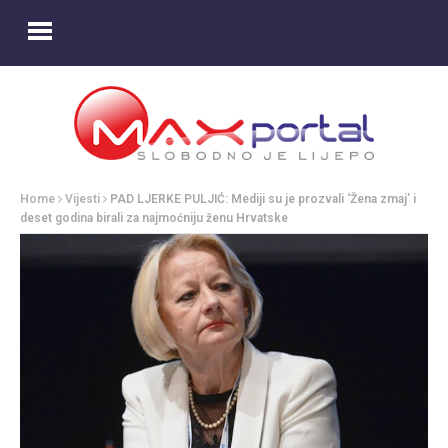
Home
Vijesti
PAD LJERKE PULJIĆ: Mediji su je prozvali ‘Žena zmaj’ i
deset godina birali za najmoćniju ženu Hrvatske