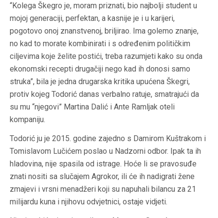
“Kolega Škegro je, moram priznati, bio najbolji student u
mojoj generaciji, perfektan, a kasnije je i u karijeri,
pogotovo onoj znanstvenoj, briljirao. Ima golemo znanje,
no kad to morate kombinirati i s određenim političkim
ciljevima koje želite postići, treba razumjeti kako su onda
ekonomski recepti drugačiji nego kad ih donosi samo
struka”, bila je jedna drugarska kritika upućena Škegri,
protiv kojeg Todorić danas verbalno ratuje, smatrajući da
su mu “njegovi” Martina Dalić i Ante Ramljak oteli
kompaniju.
Todorić ju je 2015. godine zajedno s Damirom Kuštrakom i
Tomislavom Lučićem poslao u Nadzorni odbor. Ipak ta ih
hladovina, nije spasila od istrage. Hoće li se pravosuđe
znati nositi sa slučajem Agrokor, ili će ih nadigrati žene
zmajevi i vrsni menadžeri koji su napuhali bilancu za 21
milijardu kuna i njihovu odvjetnici, ostaje vidjeti.