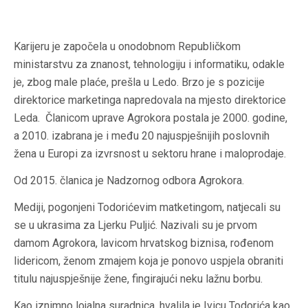
Karijeru je započela u onodobnom Republičkom
ministarstvu za znanost, tehnologiju i informatiku, odakle
je, zbog male plaće, prešla u Ledo. Brzo je s pozicije
direktorice marketinga napredovala na mjesto direktorice
Leda. Članicom uprave Agrokora postala je 2000. godine,
a 2010. izabrana je i među 20 najuspješnijih poslovnih
žena u Europi za izvrsnost u sektoru hrane i maloprodaje.
Od 2015. članica je Nadzornog odbora Agrokora.
Mediji, pogonjeni Todorićevim matketingom, natjecali su
se u ukrasima za Ljerku Puljić. Nazivali su je prvom
damom Agrokora, lavicom hrvatskog biznisa, rođenom
lidericom, ženom zmajem koja je ponovo uspjela obraniti
titulu najuspješnije žene, fingirajući neku lažnu borbu.
Kao iznimno lojalna suradnica, hvalila je Ivicu Todorića kao