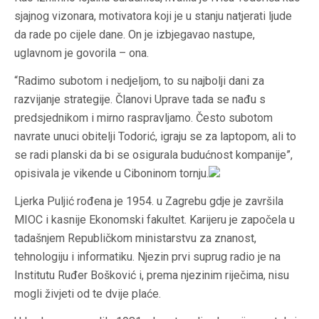
sjajnog vizonara, motivatora koji je u stanju natjerati ljude
da rade po cijele dane. On je izbjegavao nastupe,
uglavnom je govorila – ona.
“Radimo subotom i nedjeljom, to su najbolji dani za
razvijanje strategije. Članovi Uprave tada se nađu s
predsjednikom i mirno raspravljamo. Često subotom
navrate unuci obitelji Todorić, igraju se za laptopom, ali to
se radi planski da bi se osigurala budućnost kompanije”,
opisivala je vikende u Ciboninom tornju.
Ljerka Puljić rođena je 1954. u Zagrebu gdje je završila
MIOC i kasnije Ekonomski fakultet. Karijeru je započela u
tadašnjem Republičkom ministarstvu za znanost,
tehnologiju i informatiku. Njezin prvi suprug radio je na
Institutu Ruđer Bošković i, prema njezinim riječima, nisu
mogli živjeti od te dvije plaće.