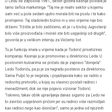
U Ledu se zaposlila 1981., deset godina kasnije postala je
tamo šefica marketinga. “Taj me je realni sektor u kojemu
sam već u pola sedam ujutro morala biti na poslu i te kako
promijenio. Taj sladoledni biznis ni u ono vrijeme nije bio
državni. Tržište je bilo zaštićeno, ali je i u bivšoj Jugoslaviji
bilo više proizvođača i morali ste biti uspješniji od drugih”,
govorila je u velikom intervju za Večernji list.
Tu je funkciju imala u vrijeme kada je Todorić privatizirao
kompaniju. Kasnije ju je promovirao u direktoricu Leda. U
poslovnim kuloarima se pričalo da je zapravo “donijela”
Ledo Todoriću, pa ju je za nagradu postavio za direktoricu.
Sama Puljić to je negirala, i pojašnjavala kako se radilo o
redovitoj pretvorbi, u kojoj su vlasnici postali radnici i
menadžment, dok se nije pojavio vizionar Todorić.
“Iskreno, takav oblik upravljanja danas sigurno za Ledo ne
bi završio uspješnom pričom jer su radnici više razmišljali
kao radnici nego kao dioničari”; samo je jedna od njezinih