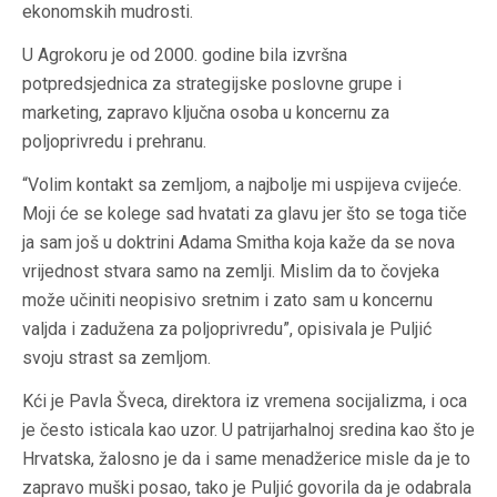
ekonomskih mudrosti.
U Agrokoru je od 2000. godine bila izvršna
potpredsjednica za strategijske poslovne grupe i
marketing, zapravo ključna osoba u koncernu za
poljoprivredu i prehranu.
“Volim kontakt sa zemljom, a najbolje mi uspijeva cvijeće.
Moji će se kolege sad hvatati za glavu jer što se toga tiče
ja sam još u doktrini Adama Smitha koja kaže da se nova
vrijednost stvara samo na zemlji. Mislim da to čovjeka
može učiniti neopisivo sretnim i zato sam u koncernu
valjda i zadužena za poljoprivredu”, opisivala je Puljić
svoju strast sa zemljom.
Kći je Pavla Šveca, direktora iz vremena socijalizma, i oca
je često isticala kao uzor. U patrijarhalnoj sredina kao što je
Hrvatska, žalosno je da i same menadžerice misle da je to
zapravo muški posao, tako je Puljić govorila da je odabrala