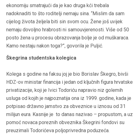
ekonomiju smatrajući da je kao druga kći trebala
nadoknaditi to što roditelji nemaju sina. “Mislim da sam
cijelog života željela biti sin svom ocu. Žene još uvijek
nemaju dovoljno hrabrosti ni samouvjerenosti. Više od 50
posto žena u procesu obrazovanja bolje je od muškaraca.
Kamo nestaju nakon toga?”, govorila je Puljić.
Škegrina studentska kolegica
Kolega s godine na faksu joj je bio Borislav Škegro, bivši
HDZ-ov ministar financija i jedan od ključnih figura hrvatske
privatizacije, koji je Ivici Todoriću napravio niz golemih
usluga od kojih je najpoznatija ona iz 1999. godine, kada je
potpisao državno jamstvo za obveznice u iznosu od 31
milijun eura. Kasnije je to danas nazivao – propustom, a uz
pomoć novaca poreznih obveznika Škegrini fondovi su
preuzimali Todorićeva poljoprivredna poduzeća.