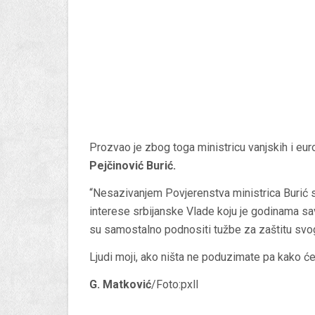
Prozvao je zbog toga ministricu vanjskih i eu
Pejčinović Burić.
“Nesazivanjem Povjerenstva ministrica Burić su
interese srbijanske Vlade koju je godinama sav
su samostalno podnositi tužbe za zaštitu svo
Ljudi moji, ako ništa ne poduzimate pa kako će
G. Matković
/Foto:pxll