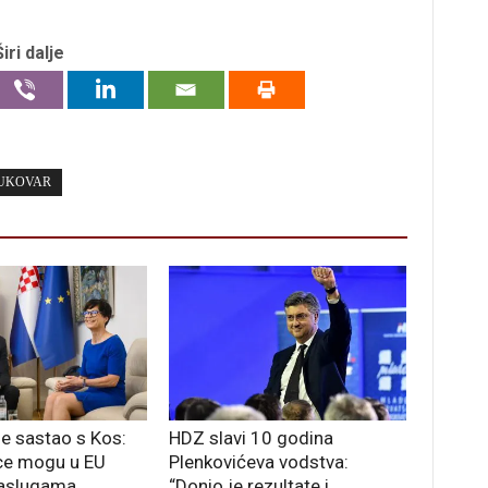
Širi dalje
UKOVAR
se sastao s Kos:
HDZ slavi 10 godina
ce mogu u EU
Plenkovićeva vodstva:
aslugama
“Donio je rezultate i