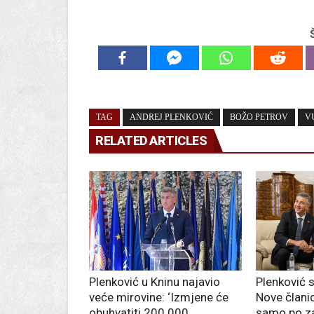
TAG
ANDREJ PLENKOVIĆ
BOŽO PETROV
V
RELATED ARTICLES
Plenković u Kninu najavio
Plenković 
veće mirovine: ‘Izmjene će
Nove člani
obuhvatiti 200.000
samo po z