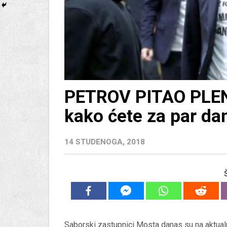
PETROV PITAO PLENK
kako ćete za par da
14 STUDENOGA, 2018
Saborski zastupnici Mosta danas su na aktualn