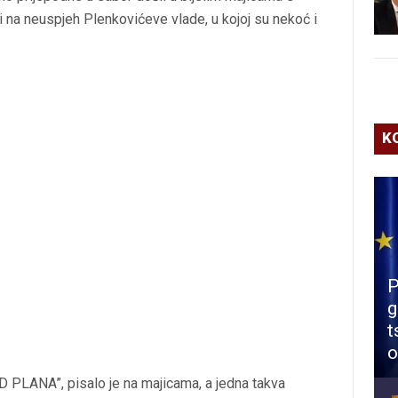
ti na neuspjeh Plenkovićeve vlade, u kojoj su nekoć i
K
P
g
t
o
ANA”, pisalo je na majicama, a jedna takva