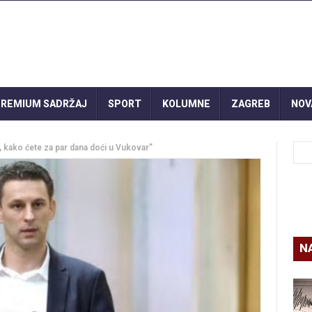
REMIUM SADRŽAJ
SPORT
KOLUMNE
ZAGREB
NOV
kako ćete za par dana doći u Vukovar”
N