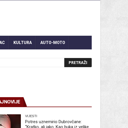
AC
KULTURA
AUTO-MOTO
AJNOVIJE
VIJESTI
Potres uznemirio Dubrovčane:
“Kratko, ali jako. Kao buka iz velike