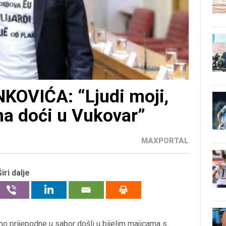
OVIĆA: “Ljudi moji,
na doći u Vukovar”
MAXPORTAL
Širi dalje
o prijepodne u sabor došli u bijelim majicama s