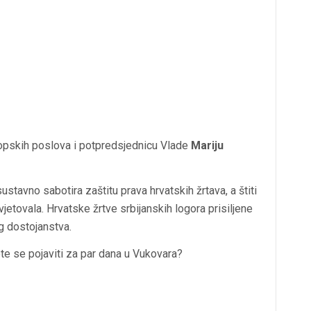
ropskih poslova i potpredsjednicu Vlade
Mariju
stavno sabotira zaštitu prava hrvatskih žrtava, a štiti
jetovala. Hrvatske žrtve srbijanskih logora prisiljene
g dostojanstva.
te se pojaviti za par dana u Vukovara?