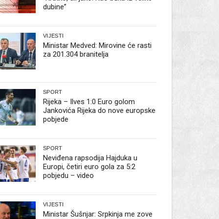
dubine”
VIJESTI
Ministar Medved: Mirovine će rasti
za 201.304 branitelja
SPORT
Rijeka – Ilves 1:0 Euro golom
Jankovića Rijeka do nove europske
pobjede
SPORT
Neviđena rapsodija Hajduka u
Europi, četiri euro gola za 5:2
pobjedu – video
VIJESTI
Ministar Šušnjar: Srpkinja me zove