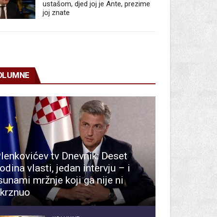
ustašom, djed joj je Ante, prezime
joj znate
OLUMNE
lenkovićev tv Dnevnik: Deset
odina vlasti, jedan intervju – i
sunami mržnje koji ga nije ni
krznuo