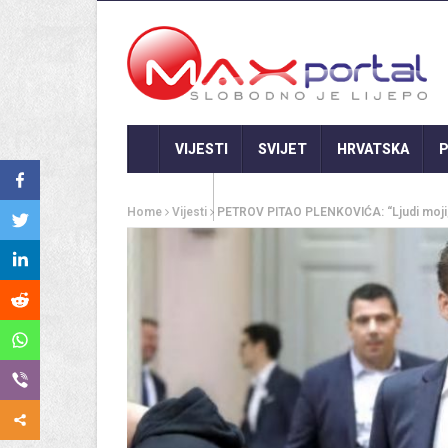
VIJESTI
SVIJET
HRVATSKA
P
GASTRO
Home
Vijesti
PETROV PITAO PLENKOVIĆA: “Ljudi moji, 