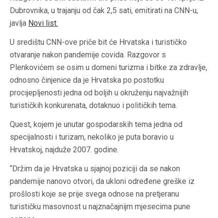
Dubrovnika, u trajanju od čak 2,5 sati, emitirati na CNN-u,
javlja
Novi list.
U središtu CNN-ove priče bit će Hrvatska i turističko
otvaranje nakon pandemije covida. Razgovor s
Plenkovićem se osim u domeni turizma i bitke za zdravlje,
odnosno činjenice da je Hrvatska po postotku
procijepljenosti jedna od boljih u okruženju najvažnijih
turističkih konkurenata, dotaknuo i političkih tema.
Quest, kojem je unutar gospodarskih tema jedna od
specijalnosti i turizam, nekoliko je puta boravio u
Hrvatskoj, najduže 2007. godine.
“Držim da je Hrvatska u sjajnoj poziciji da se nakon
pandemije nanovo otvori, da ukloni određene greške iz
prošlosti koje se prije svega odnose na pretjeranu
turističku masovnost u najznačajnijm mjesecima pune