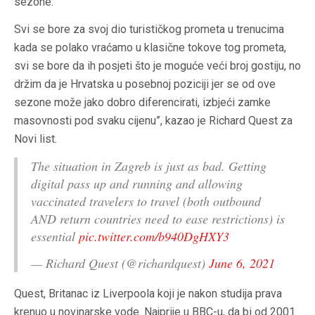
sezone.
Svi se bore za svoj dio turističkog prometa u trenucima
kada se polako vraćamo u klasične tokove tog prometa,
svi se bore da ih posjeti što je moguće veći broj gostiju, no
držim da je Hrvatska u posebnoj poziciji jer se od ove
sezone može jako dobro diferencirati, izbjeći zamke
masovnosti pod svaku cijenu”, kazao je Richard Quest za
Novi list.
The situation in Zagreb is just as bad. Getting
digital pass up and running and allowing
vaccinated travelers to travel (both outbound
AND return countries need to ease restrictions) is
essential
pic.twitter.com/b940DgHXY3
— Richard Quest (@richardquest)
June 6, 2021
Quest, Britanac iz Liverpoola koji je nakon studija prava
krenuo u novinarske vode. Najprije u BBC-u, da bi od 2001.