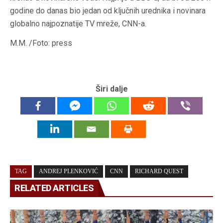
godine do danas bio jedan od ključnih urednika i novinara
globalno najpoznatije TV mreže, CNN-a.
M.M. /Foto: press
Širi dalje
TAG
ANDREJ PLENKOVIĆ
CNN
RICHARD QUEST
RELATED ARTICLES