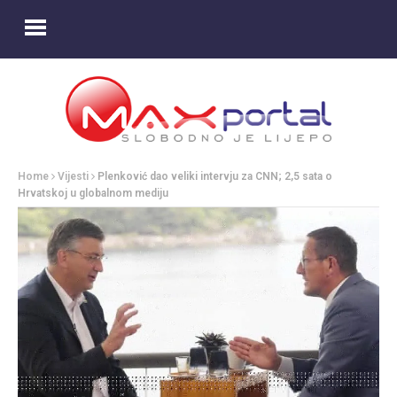
Home
Vijesti
Plenković dao veliki intervju za CNN; 2,5 sata o
Hrvatskoj u globalnom mediju