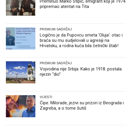
Preminuo Marko Stipić, emigrant koji je 1974.
pripremao atentat na Tita
PREMIUM SADRŽAJ
Logično je da Pupovcu smeta ‘Oluja’: otac i
braća su mu sudjelovali u agresiji na
Hrvatsku, a rodna kuća bila četnički štab!
PREMIUM SADRŽAJ
Vojvodina nije Srbija. Kako je 1918. postala
njezin “dio”
VIJESTI
Ćipe: Milorade, jezivi su prizori iz Beograda i
Zagreba, a o tome šutiš