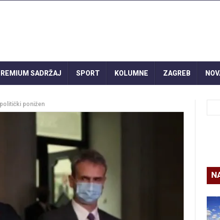
REMIUM SADRŽAJ
SPORT
KOLUMNE
ZAGREB
NOV
politički ponižen
N