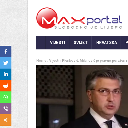
VIJESTI
SVIJET
HRVATSKA
P
GASTRO
Home
Vijesti
Plenković: Milanović je pravno poražen i 