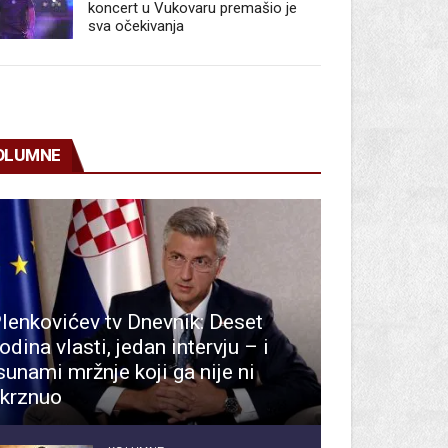
koncert u Vukovaru premašio je
sva očekivanja
OLUMNE
lenkovićev tv Dnevnik: Deset
odina vlasti, jedan intervju – i
sunami mržnje koji ga nije ni
krznuo