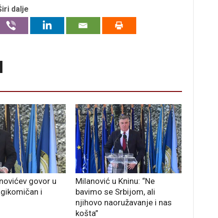
Širi dalje
anovićev govor u
Milanović u Kninu: “Ne
agikomičan i
bavimo se Srbijom, ali
njihovo naoružavanje i nas
košta”