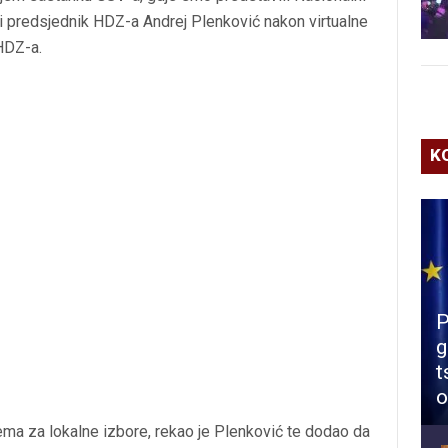
r i predsjednik HDZ-a Andrej Plenković nakon virtualne
HDZ-a.
K
P
g
t
o
rema za lokalne izbore, rekao je Plenković te dodao da