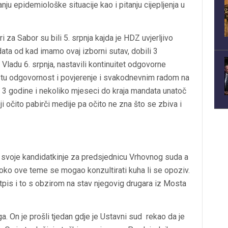
nju epidemiološke situacije kao i pitanju cijepljenja u
za Sabor su bili 5. srpnja kajda je HDZ uvjerljivo
ata od kad imamo ovaj izborni sutav, dobili 3
 Vladu 6. srpnja, nastavili kontinuitet odgovorne
o tu odgovornost i povjerenje i svakodnevnim radom na
e 3 godine i nekoliko mjeseci do kraja mandata unatoč
 očito pabirči medije pa očito ne zna što se zbiva i
ko svoje kandidatkinje za predsjednicu Vrhovnog suda a
 i oko ove teme se mogao konzultirati kuha li se opoziv.
tpis i to s obzirom na stav njegovig drugara iz Mosta
ga. On je prošli tjedan gdje je Ustavni sud rekao da je