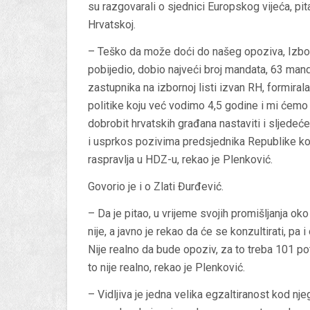
su razgovarali o sjednici Europskog vijeća, pita
Hrvatskoj.
– Teško da može doći do našeg opoziva, Izbori 
pobijedio, dobio najveći broj mandata, 63 mand
zastupnika na izbornoj listi izvan RH, formirala
politike koju već vodimo 4,5 godine i mi ćem
dobrobit hrvatskih građana nastaviti i sljedeć
i usprkos pozivima predsjednika Republike koji
raspravlja u HDZ-u, rekao je Plenković.
Govorio je i o Zlati Đurđević.
– Da je pitao, u vrijeme svojih promišljanja o
nije, a javno je rekao da će se konzultirati, pa
Nije realno da bude opoziv, za to treba 101 po
to nije realno, rekao je Plenković.
– Vidljiva je jedna velika egzaltiranost kod nje