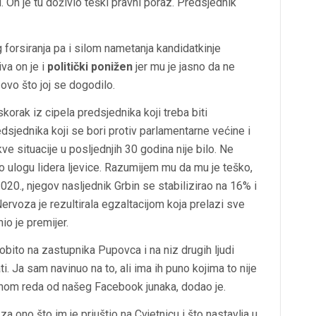
 On je tu doživio teški pravni poraz. Predsjednik
 forsiranja pa i silom nametanja kandidatkinje
va on je i
politički ponižen
jer mu je jasno da ne
 ovo što joj se dogodilo.
 iskorak iz cipela predsjednika koji treba biti
dsjednika koji se bori protiv parlamentarne većine i
e situacije u posljednjih 30 godina nije bilo. Ne
o ulogu lidera ljevice. Razumijem mu da mu je teško,
020., njegov nasljednik Grbin se stabilizirao na 16% i
Nervoza je rezultirala egzaltacijom koja prelazi sve
io je premijer.
sobito na zastupnika Pupovca i na niz drugih ljudi
ti. Ja sam navinuo na to, ali ima ih puno kojima to nije
nom reda od našeg Facebook junaka, dodao je.
a ono što im je priuštio na Cvjetnicu i što nastavlja u