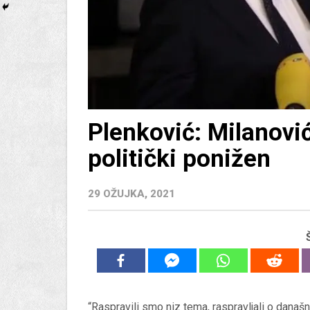
Plenković: Milanović
politički ponižen
29 OŽUJKA, 2021
“Raspravili smo niz tema, raspravljali o dana