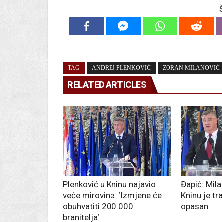
TAG
ANDREJ PLENKOVIĆ
ZORAN MILANOVIĆ
RELATED ARTICLES
Plenković u Kninu najavio
Đapić: Mil
veće mirovine: ‘Izmjene će
Kninu je tr
obuhvatiti 200.000
opasan
branitelja‘