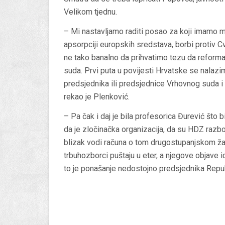
Velikom tjednu.
– Mi nastavljamo raditi posao za koji imamo m
apsorpciji europskih sredstava, borbi protiv Cv
ne tako banalno da prihvatimo tezu da reform
suda. Prvi puta u povijesti Hrvatske se nalazi
predsjednika ili predsjednice Vrhovnog suda i
rekao je Plenković.
– Pa čak i daj je bila profesorica Đurević što b
da je zločinačka organizacija, da su HDZ razb
blizak vodi računa o tom drugostupanjskom ža
trbuhozborci puštaju u eter, a njegove objave id
to je ponašanje nedostojno predsjednika Republ