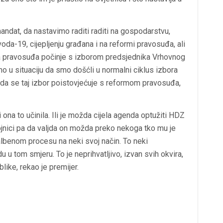
andat, da nastavimo raditi raditi na gospodarstvu,
oda-19, cijepljenju građana i na reformi pravosuđa, ali
a pravosuđa počinje s izborom predsjednika Vrhovnog
mo u situaciju da smo došćli u normalni ciklus izbora
 da se taj izbor poistovjećuje s reformom pravosuđa,
i ona to učinila. Ili je možda cijela agenda optužiti HDZ
ojnici pa da valjda on možda preko nekoga tko mu je
lbenom procesu na neki svoj način. To neki
u u tom smjeru. To je neprihvatljivo, izvan svih okvira,
ike, rekao je premijer.