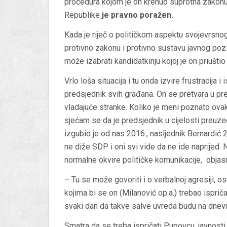
procedura kojom je on krenuo suprotna zakonu.
Republike
je pravno poražen.
Kada je riječ o političkom aspektu svojevrsnog
protivno zakonu i protivno sustavu javnog pozi
može izabrati kandidatkinju kojoj je on priuštio
Vrlo loša situacija i tu onda izvire frustracija i
predsjednik svih građana. On se pretvara u pre
vladajuće stranke. Koliko je meni poznato ovakv
sjećam se da je predsjednik u cijelosti preuze
izgubio je od nas 2016., nasljednik Bernardić 2
ne diže SDP i oni svi vide da ne ide naprijed. 
normalne okvire političke komunikacije, objasn
– Tu se može govoriti i o verbalnoj agresiji, o
kojima bi se on (Milanović op.a.) trebao ispriča
svaki dan da takve salve uvreda budu na dnev
Smatra da se treba ispričati Pupovcu, javnosti z