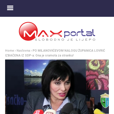
Home
Naslovna
PO MILANOVIĆEVOM NALOGU ŽUPANICA LOVRIĆ
IZBAČENA IZ SDP-a: Ona je sramota za stranku!