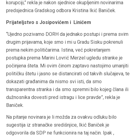
korupciji,” rekla je nakon sjednice okupljenim novinarima
predsjednica Gradskog odbora Kristina Ikić Baniček.
Prijateljstvo s Josipovićem i Linićem
“Ujedno pozivamo DORH da jednako postupi i prema svim
drugim prijavama, koje smo i mi u Gradu Sisku pokrenuli
prema nekim političarima. Istina, već pokretanjem
postupka prema Marini Lovrić Merzel ugledu stranke je
počinjena šteta. Mi ovim činom zaptavo nastojimo umanjiti
političku štetu i jasno se distancirati od takvih slučajeva, te
dokazati građanima da nismo svi isti, da smo
transparentna stranka i da smo spremni bilo kojeg člana ili
dužnosnika dovesti pred istragu i lice pravde”, rekla je
Baniček.
Na pitanje novinara je li možda za ovakvu odluku bilo
sugestija iz stranačke središnjice, Ikić Baniček je
odgovorila da SDP ne funkcionira na taj način. Ipak ,