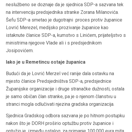
neslužbeno se doznaje da je sjednica SDP-a sazvana tek
na intervenciju predsjednika stranke Zorana Milanovića.
Šefu SDP-a smetao je dugotrajni proces protiv županice
Lovrić Merezel, medijsko prozivanje županice kao
istaknute članice SDP-a, kumstvo s Linićem, prijateljstvo s
ministrima njegove Vlade ali i s predsjednikom
Josipovićem.
Iako je u Remetincu ostaje županica
Budući da je Lovrić Merzel već ranije dala ostavku na
mjesto članice Predsjedništva SDP-a, predsjednice
Županijske organizacije i druge stranačke dužnosti, ostala
je samo običan član stranke, pa je o njenom članstvu u
stranci mogla odlučivati njezina gradska organizacija.
Sjednica Gradskog odbora sazvana je po hitnom postupku
nakon što je DORH proširio optužbu protiv županice i
optužio je, između ostalog, za primanje 100.000 eura mita