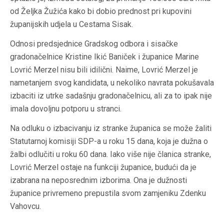
od Željka Žužića kako bi dobio prednost pri kupovini
županijskih udjela u Cestama Sisak.
Odnosi predsjednice Gradskog odbora i sisačke
gradonačelnice Kristine Ikić Baniček i županice Marine
Lovrić Merzel nisu bili idilični. Naime, Lovrić Merzel je
nametanjem svog kandidata, u nekoliko navrata pokušavala
izbaciti iz utrke sadašnju gradonačelnicu, ali za to ipak nije
imala dovoljnu potporu u stranci.
Na odluku o izbacivanju iz stranke županica se može žaliti
Statutarnoj komisiji SDP-a u roku 15 dana, koja je dužna o
žalbi odlučiti u roku 60 dana. Iako više nije članica stranke,
Lovrić Merzel ostaje na funkciji županice, budući da je
izabrana na neposrednim izborima. Ona je dužnosti
županice privremeno prepustila svom zamjeniku Zdenku
Vahovcu.