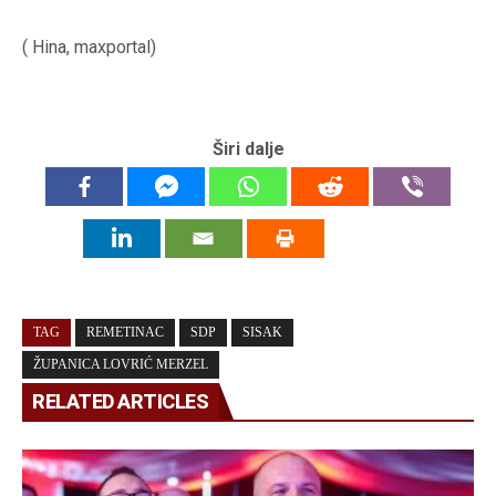
( Hina, maxportal)
Širi dalje
TAG
REMETINAC
SDP
SISAK
ŽUPANICA LOVRIĆ MERZEL
RELATED ARTICLES