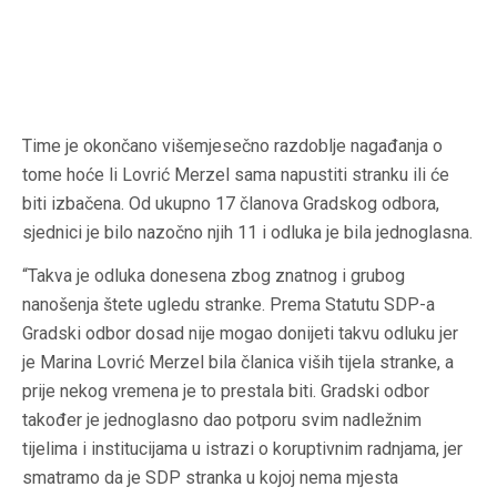
Time je okončano višemjesečno razdoblje nagađanja o
tome hoće li Lovrić Merzel sama napustiti stranku ili će
biti izbačena. Od ukupno 17 članova Gradskog odbora,
sjednici je bilo nazočno njih 11 i odluka je bila jednoglasna.
“Takva je odluka donesena zbog znatnog i grubog
nanošenja štete ugledu stranke. Prema Statutu SDP-a
Gradski odbor dosad nije mogao donijeti takvu odluku jer
je Marina Lovrić Merzel bila članica viših tijela stranke, a
prije nekog vremena je to prestala biti. Gradski odbor
također je jednoglasno dao potporu svim nadležnim
tijelima i institucijama u istrazi o koruptivnim radnjama, jer
smatramo da je SDP stranka u kojoj nema mjesta