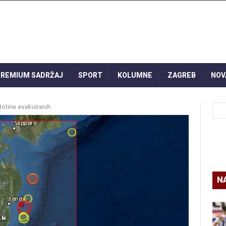
REMIUM SADRŽAJ
SPORT
KOLUMNE
ZAGREB
NOV
totine evakuiranih
N