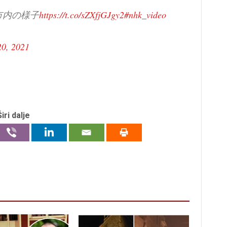
市内の様子
https://t.co/sZXfjGJgy2
#nhk_video
0, 2021
Širi dalje