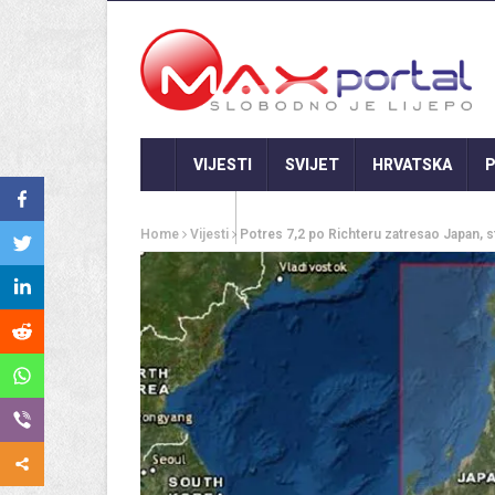
VIJESTI
SVIJET
HRVATSKA
P
GASTRO
Home
Vijesti
Potres 7,2 po Richteru zatresao Japan, s