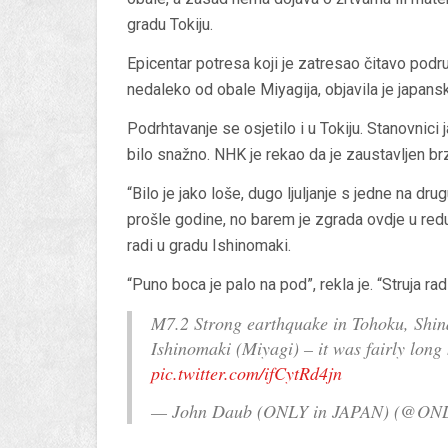
gradu Tokiju.
Epicentar potresa koji je zatresao čitavo pod
nedaleko od obale Miyagija, objavila je japan
Podrhtavanje se osjetilo i u Tokiju. Stanovnici j
bilo snažno. NHK je rekao da je zaustavljen brzi
“Bilo je jako loše, dugo ljuljanje s jedne na dr
prošle godine, no barem je zgrada ovdje u redu
radi u gradu Ishinomaki.
“Puno boca je palo na pod”, rekla je. “Struja radi
M7.2 Strong earthquake in Tohoku, Sh
Ishinomaki (Miyagi) – it was fairly long h
pic.twitter.com/ifCytRd4jn
— John Daub (ONLY in JAPAN) (@ON