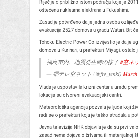
Riječ je o približno istom području koje je 201
oštećena nuklearna elektrana u Fukushimi.
Zasad je potvrđeno da je jedna osoba ozlijeđ
evakuacija 2527 domova u gradu Watari. Bit ć
Tohoku Electric Power Co izvijestio je da je u
domova u Kurihari, u prefekturi Miyagi, ostalo j
福島市内、地震発生時の様子
#空ネ
— 福テレ空ネット (@ftv_tenki)
March
Vlada je uspostavila krizni centar u uredu prem
lokacija su otvoreni evakuacijski centri.
Meteorološka agencija pozvala je ljude koji živ
radi se o prefekturi koja je teško stradala u p
Javna televizija NHK objavila je da su prvi val
zasad nema dojava o žrtvama ili materijalnoj št