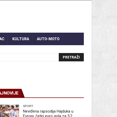
AC
KULTURA
AUTO-MOTO
AJNOVIJE
SPORT
Neviđena rapsodija Hajduka u
Europi, četiri euro gola za 5:2