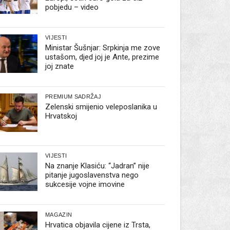
pobjedu – video
VIJESTI
Ministar Šušnjar: Srpkinja me zove
ustašom, djed joj je Ante, prezime
joj znate
PREMIUM SADRŽAJ
Zelenski smijenio veleposlanika u
Hrvatskoj
VIJESTI
Na znanje Klasiću: “Jadran” nije
pitanje jugoslavenstva nego
sukcesije vojne imovine
MAGAZIN
Hrvatica objavila cijene iz Trsta,