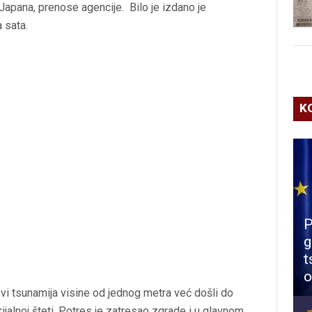
apana, prenose agencije. Bilo je izdano je
 sata.
K
P
g
t
o
lovi tsunamija visine od jednog metra već došli do
ijalnoj šteti. Potres je zatresao zgrade i u glavnom