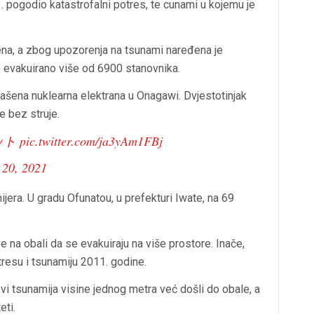
1. pogodio katastrofalni potres, te cunami u kojemu je
ena, a zbog upozorenja na tsunami naređena je
e evakuirano više od 6900 stanovnika.
gašena nuklearna elektrana u Onagawi. Dvjestotinjak
e bez struje.
ット
pic.twitter.com/ja3yAm1FBj
 20, 2021
ijera. U gradu Ofunatou, u prefekturi Iwate, na 69
e na obali da se evakuiraju na više prostore. Inače,
otresu i tsunamiju 2011. godine.
ovi tsunamija visine jednog metra već došli do obale, a
eti.