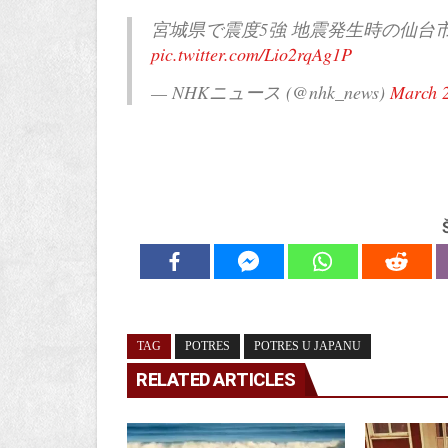
宮城県で震度5強 地震発生時の仙台
pic.twitter.com/Lio2rqAg1P
— NHKニュース (@nhk_news)
March 2
TAG
POTRES
POTRES U JAPANU
RELATED ARTICLES