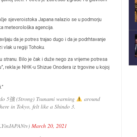
ručje sjeveroistoka Japana nalazio se u podmorju
ska meteorološka agencija.
avljaju da je potres trajao dugo i da je podrhtavanje
 vlak u regiji Tohoku.
ugu stranu. Bilo je čak i duže nego za vrijeme potresa
”, rekla je NHK-u Shizue Onodera iz trgovine u kojoj
.”
indo 5強 (Strong) Tsunami warning
around
ere in Tokyo, felt like a Shindo 3.
LYinJAPANtv)
March 20, 2021