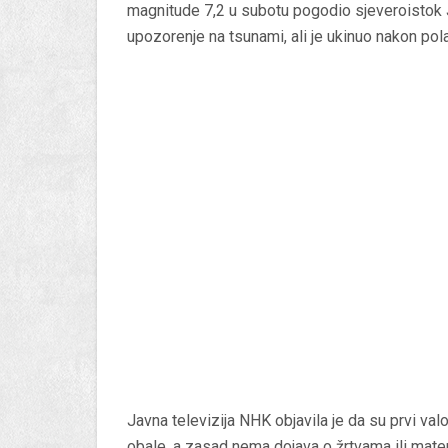
magnitude 7,2 u subotu pogodio sjeveroistok J
upozorenje na tsunami, ali je ukinuo nakon pola
Javna televizija NHK objavila je da su prvi va
obale, a zasad nema dojava o žrtvama ili mater