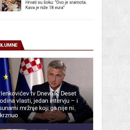
Hrvati su šoku: “Ovo je sramota.
Kava je niže 18 eura”
OLUMNE
lenkovićev tv Dnevnik: Deset
odina vlasti, jedan intervju – i
sunami mržnje koji ga nije ni
krznuo