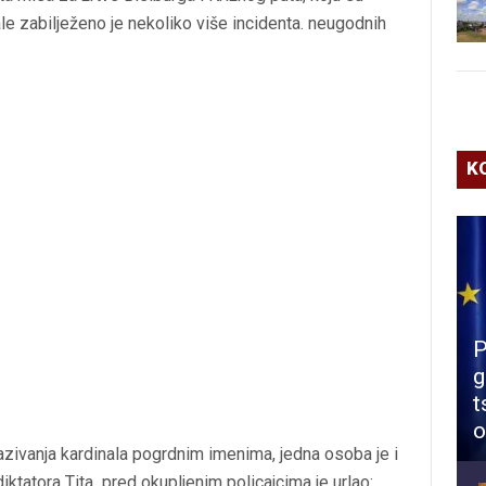
ale zabilježeno je nekoliko više incidenta. neugodnih
K
P
g
t
o
azivanja kardinala pogrdnim imenima, jedna osoba je i
iktatora Tita pred okupljenim policajcima je urlao: