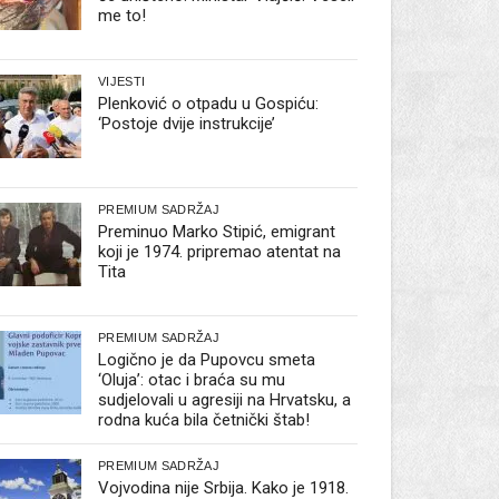
me to!
VIJESTI
Plenković o otpadu u Gospiću:
‘Postoje dvije instrukcije’
PREMIUM SADRŽAJ
Preminuo Marko Stipić, emigrant
koji je 1974. pripremao atentat na
Tita
PREMIUM SADRŽAJ
Logično je da Pupovcu smeta
‘Oluja’: otac i braća su mu
sudjelovali u agresiji na Hrvatsku, a
rodna kuća bila četnički štab!
PREMIUM SADRŽAJ
Vojvodina nije Srbija. Kako je 1918.