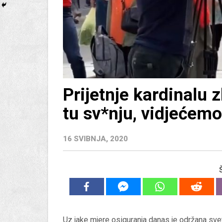
Prijetnje kardinalu 
tu sv*nju, vidjećemo
16 SVIBNJA, 2020
Uz jake mjere osiguranja danas je održana svet