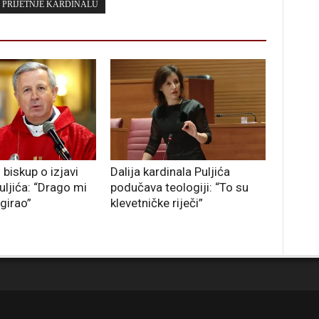
PRIJETNJE KARDINALU
biskup o izjavi
Dalija kardinala Puljića
uljića: “Drago mi
podučava teologiji: “To su
agirao”
klevetničke riječi”