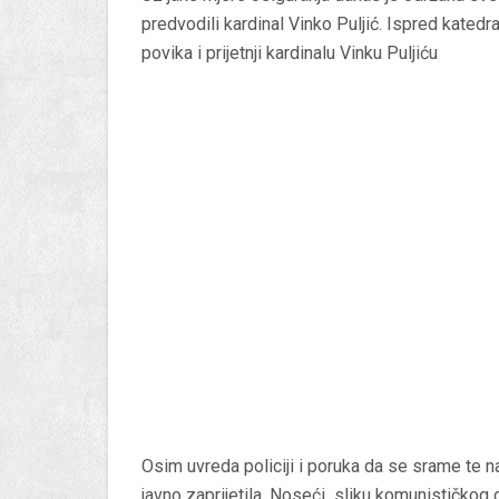
predvodili kardinal Vinko Puljić. Ispred katedr
povika i prijetnji kardinalu Vinku Puljiću
Osim uvreda policiji i poruka da se srame te n
javno zaprijetila. Noseći sliku komunističkog d