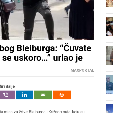
zbog Bleiburga: “Čuvate
 se uskoro…” urlao je
MAXPORTAL
Širi dalje
a misa za žrtve Bleiburga i Križnog puta, koju su