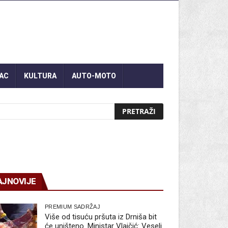
AC
KULTURA
AUTO-MOTO
AJNOVIJE
PREMIUM SADRŽAJ
Više od tisuću pršuta iz Drniša bit
će uništeno. Ministar Vlajčić: Veseli