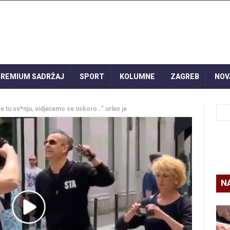
REMIUM SADRŽAJ
SPORT
KOLUMNE
ZAGREB
NOV
te tu sv*nju, vidjećemo se uskoro…” urlao je
N