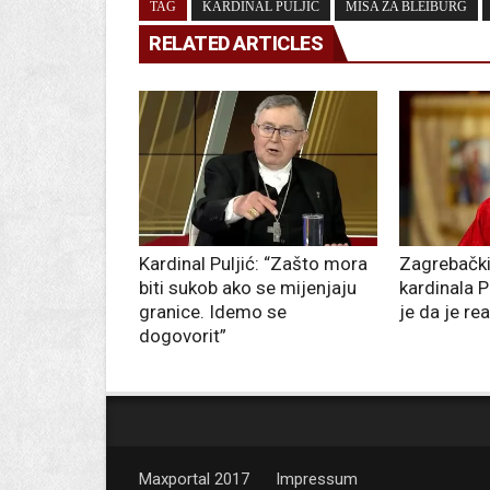
TAG
KARDINAL PULJIĆ
MISA ZA BLEIBURG
RELATED ARTICLES
Kardinal Puljić: “Zašto mora
Zagrebački 
biti sukob ako se mijenjaju
kardinala P
granice. Idemo se
je da je re
dogovorit”
Maxportal 2017
Impressum