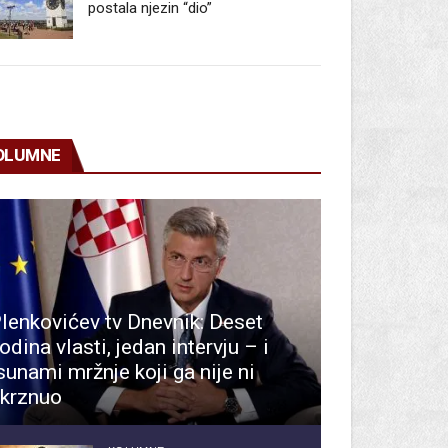
postala njezin “dio”
OLUMNE
lenkovićev tv Dnevnik: Deset
odina vlasti, jedan intervju – i
sunami mržnje koji ga nije ni
krznuo