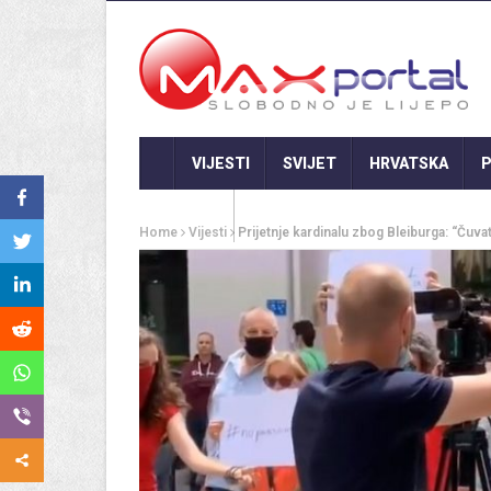
VIJESTI
SVIJET
HRVATSKA
P
GASTRO
Home
Vijesti
Prijetnje kardinalu zbog Bleiburga: “Čuva