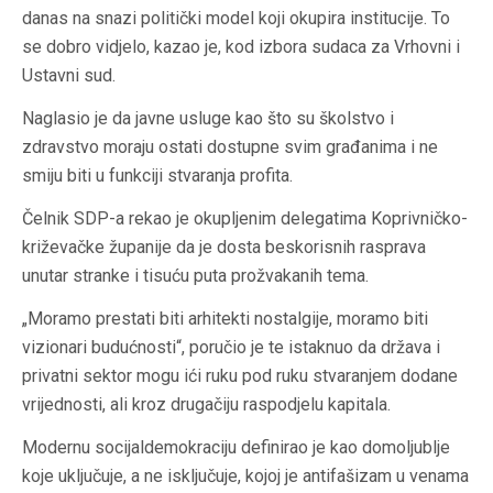
danas na snazi politički model koji okupira institucije. To
se dobro vidjelo, kazao je, kod izbora sudaca za Vrhovni i
Ustavni sud.
Naglasio je da javne usluge kao što su školstvo i
zdravstvo moraju ostati dostupne svim građanima i ne
smiju biti u funkciji stvaranja profita.
Čelnik SDP-a rekao je okupljenim delegatima Koprivničko-
križevačke županije da je dosta beskorisnih rasprava
unutar stranke i tisuću puta prožvakanih tema.
„Moramo prestati biti arhitekti nostalgije, moramo biti
vizionari budućnosti“, poručio je te istaknuo da država i
privatni sektor mogu ići ruku pod ruku stvaranjem dodane
vrijednosti, ali kroz drugačiju raspodjelu kapitala.
Modernu socijaldemokraciju definirao je kao domoljublje
koje uključuje, a ne isključuje, kojoj je antifašizam u venama