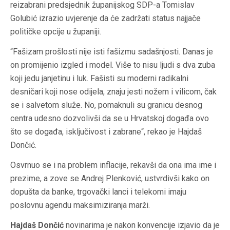
reizabrani predsjednik županijskog SDP-a Tomislav
Golubić izrazio uvjerenje da će zadržati status najjače
političke opcije u županiji.
“Fašizam prošlosti nije isti fašizmu sadašnjosti. Danas je
on promijenio izgled i model. Više to nisu ljudi s dva zuba
koji jedu janjetinu i luk. Fašisti su moderni radikalni
desničari koji nose odijela, znaju jesti nožem i vilicom, čak
se i salvetom služe. No, pomaknuli su granicu desnog
centra udesno dozvolivši da se u Hrvatskoj događa ovo
što se događa, isključivost i zabrane“, rekao je Hajdaš
Dončić.
Osvrnuo se i na problem inflacije, rekavši da ona ima ime i
prezime, a zove se Andrej Plenković, ustvrdivši kako on
dopušta da banke, trgovački lanci i telekomi imaju
poslovnu agendu maksimiziranja marži.
Hajdaš Dončić
novinarima je nakon konvencije izjavio da je