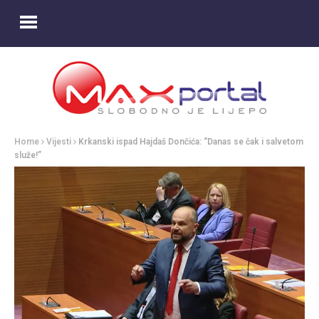
Home
Vijesti
Krkanski ispad Hajdaš Dončića: “Danas se čak i salvetom
služe!”