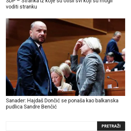
SDP – Stranka iz koje su otišli svi koji su mogli
voditi stranku
Sanader: Hajdaš Dončić se ponaša kao balkanska
pudlica Sandre Benčić