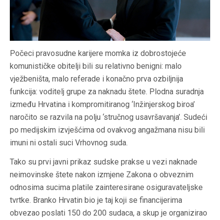
Počeci pravosudne karijere momka iz dobrostojeće
komunističke obitelji bili su relativno benigni: malo
vježbeništa, malo referade i konačno prva ozbiljnija
funkcija: voditelj grupe za naknadu štete. Plodna suradnja
između Hrvatina i kompromitiranog ‘Inžinjerskog biroa’
naročito se razvila na polju ‘stručnog usavršavanja’. Sudeći
po medijskim izvješćima od ovakvog angažmana nisu bili
imuni ni ostali suci Vrhovnog suda.
Tako su prvi javni prikaz sudske prakse u vezi naknade
neimovinske štete nakon izmjene Zakona o obveznim
odnosima sucima platile zainteresirane osiguravateljske
tvrtke. Branko Hrvatin bio je taj koji se financijerima
obvezao poslati 150 do 200 sudaca, a skup je organizirao