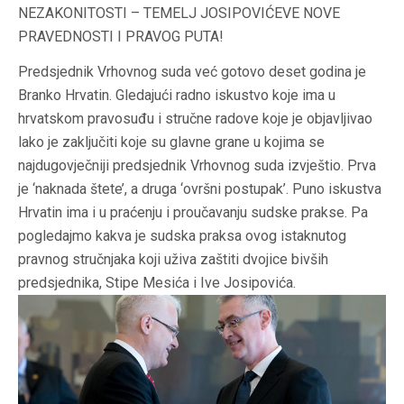
NEZAKONITOSTI – TEMELJ JOSIPOVIĆEVE NOVE
PRAVEDNOSTI I PRAVOG PUTA!
Predsjednik Vrhovnog suda već gotovo deset godina je
Branko Hrvatin. Gledajući radno iskustvo koje ima u
hrvatskom pravosuđu i stručne radove koje je objavljivao
lako je zaključiti koje su glavne grane u kojima se
najdugovječniji predsjednik Vrhovnog suda izvještio. Prva
je ‘naknada štete’, a druga ‘ovršni postupak’. Puno iskustva
Hrvatin ima i u praćenju i proučavanju sudske prakse. Pa
pogledajmo kakva je sudska praksa ovog istaknutog
pravnog stručnjaka koji uživa zaštiti dvojice bivših
predsjednika, Stipe Mesića i Ive Josipovića.