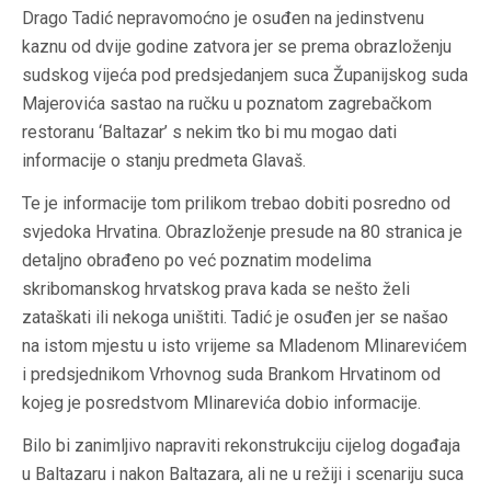
Drago Tadić nepravomoćno je osuđen na jedinstvenu
kaznu od dvije godine zatvora jer se prema obrazloženju
sudskog vijeća pod predsjedanjem suca Županijskog suda
Majerovića sastao na ručku u poznatom zagrebačkom
restoranu ‘Baltazar’ s nekim tko bi mu mogao dati
informacije o stanju predmeta Glavaš.
Te je informacije tom prilikom trebao dobiti posredno od
svjedoka Hrvatina. Obrazloženje presude na 80 stranica je
detaljno obrađeno po već poznatim modelima
skribomanskog hrvatskog prava kada se nešto želi
zataškati ili nekoga uništiti. Tadić je osuđen jer se našao
na istom mjestu u isto vrijeme sa Mladenom Mlinarevićem
i predsjednikom Vrhovnog suda Brankom Hrvatinom od
kojeg je posredstvom Mlinarevića dobio informacije.
Bilo bi zanimljivo napraviti rekonstrukciju cijelog događaja
u Baltazaru i nakon Baltazara, ali ne u režiji i scenariju suca