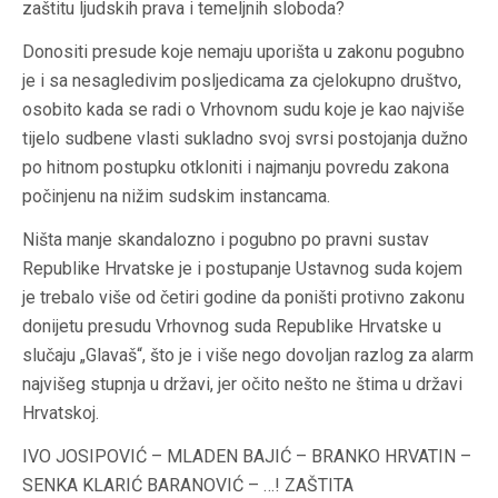
zaštitu ljudskih prava i temeljnih sloboda?
Donositi presude koje nemaju uporišta u zakonu pogubno
je i sa nesagledivim posljedicama za cjelokupno društvo,
osobito kada se radi o Vrhovnom sudu koje je kao najviše
tijelo sudbene vlasti sukladno svoj svrsi postojanja dužno
po hitnom postupku otkloniti i najmanju povredu zakona
počinjenu na nižim sudskim instancama.
Ništa manje skandalozno i pogubno po pravni sustav
Republike Hrvatske je i postupanje Ustavnog suda kojem
je trebalo više od četiri godine da poništi protivno zakonu
donijetu presudu Vrhovnog suda Republike Hrvatske u
slučaju „Glavaš“, što je i više nego dovoljan razlog za alarm
najvišeg stupnja u državi, jer očito nešto ne štima u državi
Hrvatskoj.
IVO JOSIPOVIĆ – MLADEN BAJIĆ – BRANKO HRVATIN –
SENKA KLARIĆ BARANOVIĆ – …! ZAŠTITA