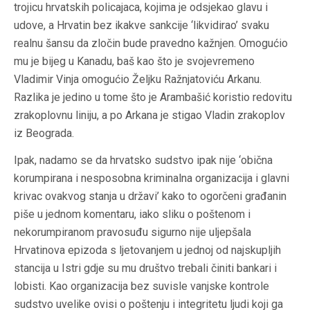
trojicu hrvatskih policajaca, kojima je odsjekao glavu i
udove, a Hrvatin bez ikakve sankcije ‘likvidirao’ svaku
realnu šansu da zločin bude pravedno kažnjen. Omogućio
mu je bijeg u Kanadu, baš kao što je svojevremeno
Vladimir Vinja omogućio Željku Ražnjatoviću Arkanu.
Razlika je jedino u tome što je Arambašić koristio redovitu
zrakoplovnu liniju, a po Arkana je stigao Vladin zrakoplov
iz Beograda.
Ipak, nadamo se da hrvatsko sudstvo ipak nije ‘obična
korumpirana i nesposobna kriminalna organizacija i glavni
krivac ovakvog stanja u državi’ kako to ogorčeni građanin
piše u jednom komentaru, iako sliku o poštenom i
nekorumpiranom pravosuđu sigurno nije uljepšala
Hrvatinova epizoda s ljetovanjem u jednoj od najskupljih
stancija u Istri gdje su mu društvo trebali činiti bankari i
lobisti. Kao organizacija bez suvisle vanjske kontrole
sudstvo uvelike ovisi o poštenju i integritetu ljudi koji ga