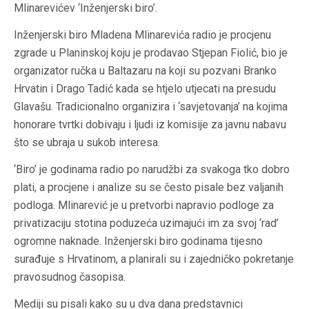
Mlinarevićev ‘Inženjerski biro’.
Inženjerski biro Mladena Mlinarevića radio je procjenu
zgrade u Planinskoj koju je prodavao Stjepan Fiolić, bio je
organizator ručka u Baltazaru na koji su pozvani Branko
Hrvatin i Drago Tadić kada se htjelo utjecati na presudu
Glavašu. Tradicionalno organizira i ‘savjetovanja’ na kojima
honorare tvrtki dobivaju i ljudi iz komisije za javnu nabavu
što se ubraja u sukob interesa.
‘Biro’ je godinama radio po narudžbi za svakoga tko dobro
plati, a procjene i analize su se često pisale bez valjanih
podloga. Mlinarević je u pretvorbi napravio podloge za
privatizaciju stotina poduzeća uzimajući im za svoj ‘rad’
ogromne naknade. Inženjerski biro godinama tijesno
surađuje s Hrvatinom, a planirali su i zajedničko pokretanje
pravosudnog časopisa.
Mediji su pisali kako su u dva dana predstavnici