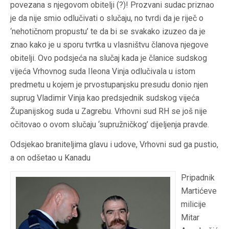
povezana s njegovom obitelji (?)! Prozvani sudac priznao
je da nije smio odlučivati o slučaju, no tvrdi da je riječ o
‘nehotičnom propustu’ te da bi se svakako izuzeo da je
znao kako je u sporu tvrtka u vlasništvu članova njegove
obitelji. Ovo podsjeća na slučaj kada je članice sudskog
vijeća Vrhovnog suda Ileona Vinja odlučivala u istom
predmetu u kojem je prvostupanjsku presudu donio njen
suprug Vladimir Vinja kao predsjednik sudskog vijeća
Županijskog suda u Zagrebu. Vrhovni sud RH se još nije
očitovao o ovom slučaju ‘supružničkog’ dijeljenja pravde.
Odsjekao braniteljima glavu i udove, Vrhovni sud ga pustio,
a on odšetao u Kanadu
Pripadnik
Martićeve
milicije
Mitar