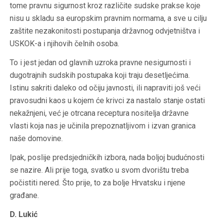
tome pravnu sigurnost kroz različite sudske prakse koje
nisu u skladu sa europskim pravnim normama, a sve u cilju
zaštite nezakonitosti postupanja državnog odvjetništva i
USKOK-a i njihovih čelnih osoba.
To i jest jedan od glavnih uzroka pravne nesigurnosti i
dugotrajnih sudskih postupaka koji traju desetljećima.
Istinu sakriti daleko od očiju javnosti, ili napraviti još veći
pravosudni kaos u kojem će krivci za nastalo stanje ostati
nekažnjeni, već je otrcana receptura nositelja državne
vlasti koja nas je učinila prepoznatljivom i izvan granica
naše domovine.
Ipak, poslije predsjedničkih izbora, nada boljoj budućnosti
se nazire. Ali prije toga, svatko u svom dvorištu treba
počistiti nered. Što prije, to za bolje Hrvatsku i njene
građane.
D. Lukić