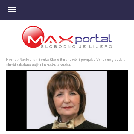
Home
Naslovna
Senka Klarić Baranović: Specijalac Vrhovnog suda u
službi Mladena Bajića i Branka Hrvatina