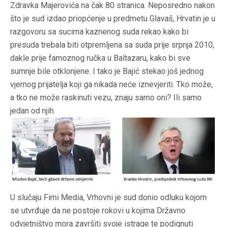
Zdravka Majerovića na čak 80 stranica. Neposredno nakon
što je sud izdao priopćenje u predmetu Glavaš, Hrvatin je u
razgovoru sa sucima kaznenog suda rekao kako bi
presuda trebala biti otpremljena sa suda prije srpnja 2010,
dakle prije famoznog ručka u Baltazaru, kako bi sve
sumnje bile otklonjene. I tako je Bajić stekao još jednog
vjernog prijatelja koji ga nikada neće iznevjeriti. Tko može,
a tko ne može raskinuti vezu, znaju samo oni? Ili samo
jedan od njih.
U slučaju Fimi Media, Vrhovni je sud donio odluku kojom
se utvrđuje da ne postoje rokovi u kojima Državno
odvjetništvo mora završiti svoje istrage te podignuti