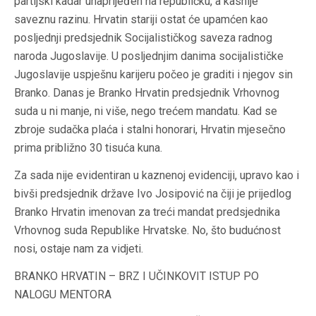
partijski kadar unaprijeđen na republičku, a kasnije
saveznu razinu. Hrvatin stariji ostat će upamćen kao
posljednji predsjednik Socijalističkog saveza radnog
naroda Jugoslavije. U posljednjim danima socijalističke
Jugoslavije uspješnu karijeru počeo je graditi i njegov sin
Branko. Danas je Branko Hrvatin predsjednik Vrhovnog
suda u ni manje, ni više, nego trećem mandatu. Kad se
zbroje sudačka plaća i stalni honorari, Hrvatin mjesečno
prima približno 30 tisuća kuna.
Za sada nije evidentiran u kaznenoj evidenciji, upravo kao i
bivši predsjednik države Ivo Josipović na čiji je prijedlog
Branko Hrvatin imenovan za treći mandat predsjednika
Vrhovnog suda Republike Hrvatske. No, što budućnost
nosi, ostaje nam za vidjeti.
BRANKO HRVATIN – BRZ I UČINKOVIT ISTUP PO
NALOGU MENTORA