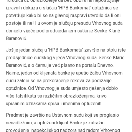
Turudića uz obrazloženje da bez obzira na nepostojanje
izravnih dokaza u slučaju ‘HPB Bankomat’ optužnica se
potvrđuje kako bi se na glavnoj raspravi utvrdilo da li oni
postoje ili ne! I u ovom je slučaju presudu Vrhovnog suda
donijelo vijeće pod predsjedanjem sutkinje Senke Klarić
Baranović.
Još je jedan slučaj u ‘HPB Bankomatu’ završio na stolu iste
predsjednice sudskog vijeća Vrhovnog suda, Senke Klarić
Baranović, a o čemu je već pisano na portalu Dnevno.
Naime, jedan od klijenata banke je uputio žalbu Vrhovnom
sudu žaleći se na prekoračenje rokova za podizanje
optužnice. Od Vrhovnog je suda umjesto rješenja dobio
više falsifikata sa različitim obrazloženjima, krivo
upisanim oznakama spisa i imenima optuženih.
Predmet je završio na Ustavnom sudu koji se proglasio
nenadležnim, a optuženi klijent Banke je zatražio
provođenje inspekcijskog nadzora nad radom Vrhovnog