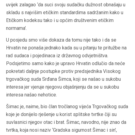
uvijek zalagao ‘da suci svoju sudačku dužnost obnašaju u
skladu s najvišim etičkim standardima sadržanim kako u
Etičkom kodeksu tako i u općim društvenim etičkim
normama’.
U posjedu smo više dokaza da tomu nije tako i da se
Hrvatin ne ponaša jednako kada su u pitanju te pritužbe na
rad sudaca i pojedinaca iz državnog odvjetništva.
Podsjetimo samo kako je upravo Hrvatin odlučio da neće
pokretati daljnje postupke protiv predsjednika Visokog
trgovačkog suda Srđana Šimca, koji se našao u sukobu
interesa jer vjeruje njegovu objašnjenju da se u sukobu
interesa našao nehotice.
Šimac je, naime, bio član tročlanog vijeća Trgovačkog suda
koje je donijelo rješenje u korist splitske tvrtke čiji su
suvlasnici njegov otac i brat. Šimac, navodno, nije znao da
tvrtka, koja nosi naziv ‘Gradska sigurnost Šimac i sin’,