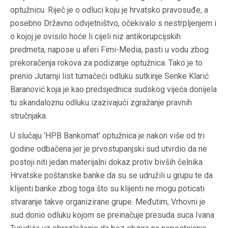
optužnicu. Riječ je o odluci koju je hrvatsko pravosuđe, a
posebno Državno odvjetništvo, očekivalo s nestrpljenjem i
o kojoj je ovisilo hoće li cijeli niz antikorupcijskih
predmeta, napose u aferi Fimi-Media, pasti u vodu zbog
prekoračenja rokova za podizanje optužnica. Tako je to
prenio Jutarnji list tumačeći odluku sutkinje Senke Klarić
Baranović koja je kao predsjednica sudskog vijeća donijela
tu skandaloznu odluku izazivajući zgražanje pravnih
stručnjaka.
U slučaju ‘HPB Bankomat’ optužnica je nakon više od tri
godine odbačena jer je prvostupanjski sud utvrdio da ne
postoji niti jedan materijalni dokaz protiv bivših čelnika
Hrvatske poštanske banke da su se udružili u grupu te da
klijenti banke zbog toga što su klijenti ne mogu poticati
stvaranje takve organizirane grupe. Međutim, Vrhovni je
sud donio odluku kojom se preinačuje presuda suca Ivana