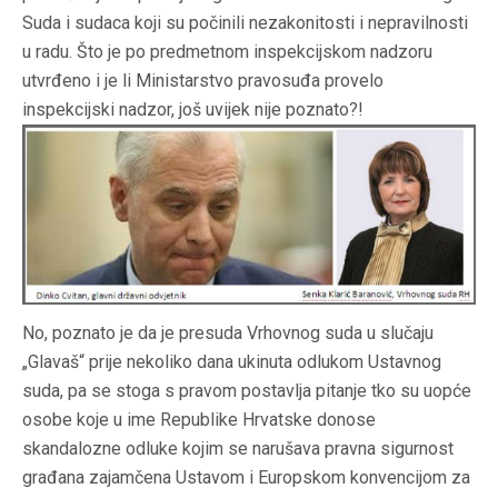
Suda i sudaca koji su počinili nezakonitosti i nepravilnosti
u radu. Što je po predmetnom inspekcijskom nadzoru
utvrđeno i je li Ministarstvo pravosuđa provelo
inspekcijski nadzor, još uvijek nije poznato?!
No, poznato je da je presuda Vrhovnog suda u slučaju
„Glavaš“ prije nekoliko dana ukinuta odlukom Ustavnog
suda, pa se stoga s pravom postavlja pitanje tko su uopće
osobe koje u ime Republike Hrvatske donose
skandalozne odluke kojim se narušava pravna sigurnost
građana zajamčena Ustavom i Europskom konvencijom za