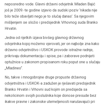
neposredno vode. Glavni državni odvjetnik Mladen Bajić
još je 2009.-te godine izjavio da sudski poziv ‘nikada nije
bilo teže obavljati nego je to slučaj danas’. Sa njegovim
mišljenjem se složio i predsjednik Vrhovnog suda Branko
Hrvatin.
Jedna od rijetkih izjava bivšeg glavnog državnog
odvjetnika kojoj možemo vjerovati, jer on najbolje zna kako
državno odvjetništvo i USKOK provode istražne radnje,
prikrivaju dokumentaciju i spise, pa i zaborave podnijeti
optužnice u zakonom propisanom roku poput one u slučaju
„Mladineo“.
No, takve i mnogobrojne druge propuste državnog
odvjetništva i USKOK-a zadužen je rješavati predsjednik
Branko Hrvatin i Vrhovni sud kojim on predsjeda sa
nekolicinom svojih poslušnika koje donose presude bez
ikakve pravne i zakonske utemeljenosti narušavajući pri