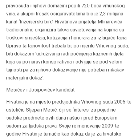
pravosuđa i njihovi domaćini popili 720 boca vrhunskog
vina, a ukupni trošak osiguravateljima bio je 2,3 milijuna
kuna! ‘Inženjerski biro’ Hrvatinova prijatelja Mlinarevića
tradicionalno organizira takva savjetovanja na kojima su
troškovi smještaja, kotizacija i honorara za izlagače tajna.
Upravo ta tajnovitost trebala bi, po mjerilu Vrhovnog suda,
biti dokazom ‘udruživanja radi počinjenja kaznenih djela
koja su po naravi konspirativna i odvijaju se pod velom
tajnosti pa za njihovo dokazivanje nije potreban nikakav
materijalni dokaz’.
Mesićev i Josipovićev kandidat
Hrvatina je na mjesto predsjednika Vrhovnog suda 2005-te
ustoličio Stjepan Mesić, čiji se ‘interes’ za pojedine
sudske predmete ovih dana našao i pred Europskim
sudom za ljudska prava. Svoje reimenovanje 2009-te
godine Hrvatin je tumačio kao dokaz da je za hrvatsko