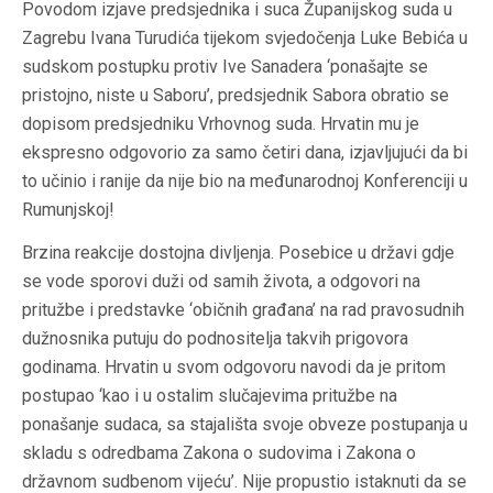
Povodom izjave predsjednika i suca Županijskog suda u
Zagrebu Ivana Turudića tijekom svjedočenja Luke Bebića u
sudskom postupku protiv Ive Sanadera ‘ponašajte se
pristojno, niste u Saboru’, predsjednik Sabora obratio se
dopisom predsjedniku Vrhovnog suda. Hrvatin mu je
ekspresno odgovorio za samo četiri dana, izjavljujući da bi
to učinio i ranije da nije bio na međunarodnoj Konferenciji u
Rumunjskoj!
Brzina reakcije dostojna divljenja. Posebice u državi gdje
se vode sporovi duži od samih života, a odgovori na
pritužbe i predstavke ‘običnih građana’ na rad pravosudnih
dužnosnika putuju do podnositelja takvih prigovora
godinama. Hrvatin u svom odgovoru navodi da je pritom
postupao ‘kao i u ostalim slučajevima pritužbe na
ponašanje sudaca, sa stajališta svoje obveze postupanja u
skladu s odredbama Zakona o sudovima i Zakona o
državnom sudbenom vijeću’. Nije propustio istaknuti da se