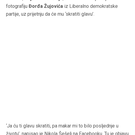
fotografiju
Đorđa Žujovića
iz Liberalno demokratske
partije, uz prijetnju da će mu ‘skratiti glavu’.
‘Ja ću ti glavu skratiti, pa makar mi to bilo posljednje u
životu’, napisao je Nikola Šešelj na Facebooku. Tu je objavu