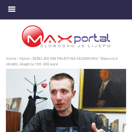
Home
Vijesti
ŠEŠELJEV SIN PRIJETI NA FACEBOOKU: ‘Glavu ću ti
skratiti, skupit ću 100. 000 eura’