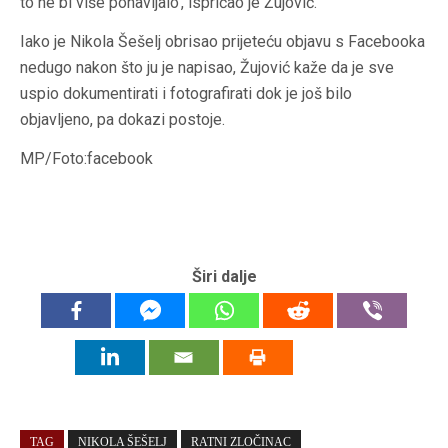
to ne bi više ponavljalo’, ispričao je Žujović.
Iako je Nikola Šešelj obrisao prijeteću objavu s Facebooka
nedugo nakon što ju je napisao, Žujović kaže da je sve
uspio dokumentirati i fotografirati dok je još bilo
objavljeno, pa dokazi postoje.
MP/Foto:facebook
Širi dalje
TAG
NIKOLA ŠEŠELJ
RATNI ZLOČINAC