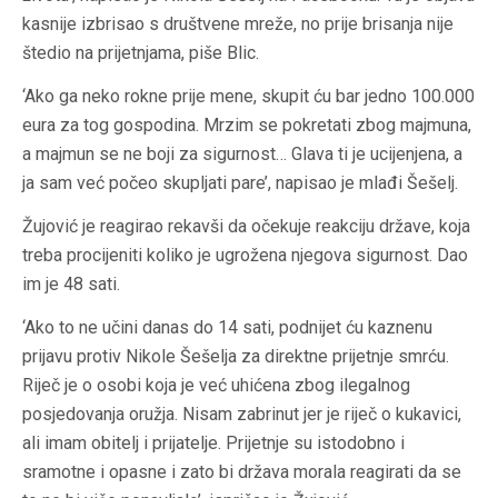
kasnije izbrisao s društvene mreže, no prije brisanja nije
štedio na prijetnjama, piše Blic.
‘Ako ga neko rokne prije mene, skupit ću bar jedno 100.000
eura za tog gospodina. Mrzim se pokretati zbog majmuna,
a majmun se ne boji za sigurnost… Glava ti je ucijenjena, a
ja sam već počeo skupljati pare’, napisao je mlađi Šešelj.
Žujović je reagirao rekavši da očekuje reakciju države, koja
treba procijeniti koliko je ugrožena njegova sigurnost. Dao
im je 48 sati.
‘Ako to ne učini danas do 14 sati, podnijet ću kaznenu
prijavu protiv Nikole Šešelja za direktne prijetnje smrću.
Riječ je o osobi koja je već uhićena zbog ilegalnog
posjedovanja oružja. Nisam zabrinut jer je riječ o kukavici,
ali imam obitelj i prijatelje. Prijetnje su istodobno i
sramotne i opasne i zato bi država morala reagirati da se