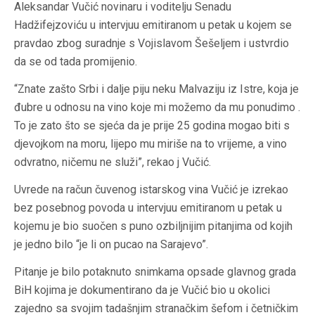
Aleksandar Vučić novinaru i voditelju Senadu
Hadžifejzoviću u intervjuu emitiranom u petak u kojem se
pravdao zbog suradnje s Vojislavom Šešeljem i ustvrdio
da se od tada promijenio.
“Znate zašto Srbi i dalje piju neku Malvaziju iz Istre, koja je
đubre u odnosu na vino koje mi možemo da mu ponudimo .
To je zato što se sjeća da je prije 25 godina mogao biti s
djevojkom na moru, lijepo mu miriše na to vrijeme, a vino
odvratno, ničemu ne služi”, rekao j Vučić.
Uvrede na račun čuvenog istarskog vina Vučić je izrekao
bez posebnog povoda u intervjuu emitiranom u petak u
kojemu je bio suočen s puno ozbiljnijim pitanjima od kojih
je jedno bilo “je li on pucao na Sarajevo”.
Pitanje je bilo potaknuto snimkama opsade glavnog grada
BiH kojima je dokumentirano da je Vučić bio u okolici
zajedno sa svojim tadašnjim stranačkim šefom i četničkim