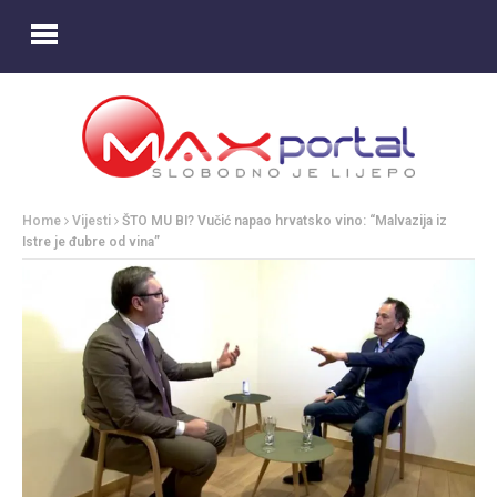
Home
Vijesti
ŠTO MU BI? Vučić napao hrvatsko vino: “Malvazija iz
Istre je đubre od vina”