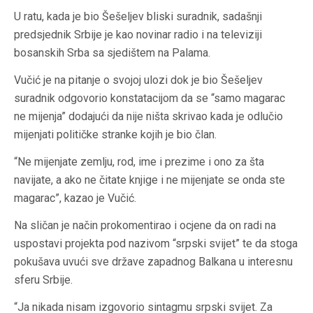
U ratu, kada je bio Šešeljev bliski suradnik, sadašnji
predsjednik Srbije je kao novinar radio i na televiziji
bosanskih Srba sa sjedištem na Palama.
Vučić je na pitanje o svojoj ulozi dok je bio Šešeljev
suradnik odgovorio konstatacijom da se “samo magarac
ne mijenja” dodajući da nije ništa skrivao kada je odlučio
mijenjati političke stranke kojih je bio član.
“Ne mijenjate zemlju, rod, ime i prezime i ono za šta
navijate, a ako ne čitate knjige i ne mijenjate se onda ste
magarac”, kazao je Vučić.
Na sličan je način prokomentirao i ocjene da on radi na
uspostavi projekta pod nazivom “srpski svijet” te da stoga
pokušava uvući sve države zapadnog Balkana u interesnu
sferu Srbije.
“Ja nikada nisam izgovorio sintagmu srpski svijet. Za