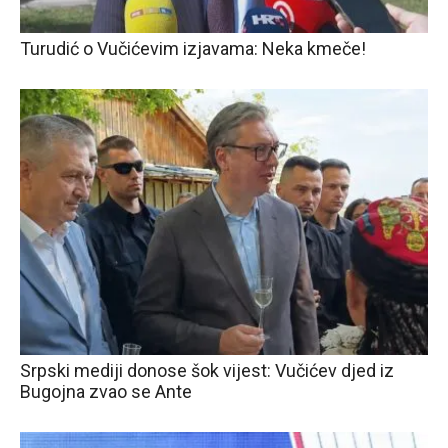
Turudić o Vučićevim izjavama: Neka kmeče!
Srpski mediji donose šok vijest: Vučićev djed iz
Bugojna zvao se Ante