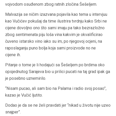
vojvodom osuđenom zbog ratnih zločina Šešeljem.
Malvazija se ničim izazvana pojavila kao tema u intervjuu
kao Vučićev pokušaj da time ilustrira tvrdnju kako Srbi ne
cijene dovoljno ono što sami imaju pa tako bezrazložno
zbog sentimenata piju loša vina kakvim je okvalificirao
čuveno istarsko vino iako su im, po njegovoj ocjeni, na
raposlaganju puno bolja koja sami proizvode no ne
cijene ih.
Pitanje o tome je li hodajući sa Šešeljem po brdima oko
opsjednutog Sarajeva bio u prilici pucati na taj grad ipak ga
je posebno uznemirilo.
“Nisam pucao, ali sam bio na Palama i radio svoj posao”,
kazao je Vučić ljutito.
Dodao je da se ne želi pravdati jer “nikad u životu nije uzeo
snajper”.