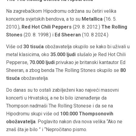
Na zagrebačkom Hipodromu održana su
četiri
velika
koncerta svjetskih bendova, a to su
Metallica
(16. 5.
2010.),
Red Hot Chili Peppers
(29. 8. 2012.)
The Rolling
Stones
(20. 8. 1998.) i
Ed Sheeran
(10. 8 2024.)
Više od
30 tisuća
obožavatelja okupilo se kako bi uživali u
metal klasicima, oko
35.000 ljudi
slušalo je Red Hot Chili
Pepperse
,
70.000 ljudi
privukao je britanski kantautor Ed
Sheeran, a zbog benda The Rolling Stones okupilo se
80
tisuća
obožavatelja.
Do danas su to ostali zabilježeni kao najveći masovni
koncerti u Hrvatskoj, a ne bi bilo iznenađenje da
Thompson nadmaši The Rolling Stonese i da se na
Hipodromu skupi više od
100.000 Thompsonovih
obožavatelja
. Poglavito nakon dva nova velika “Ako ne
znaš
šta
je bilo ” i “Nepročitano pismo
.