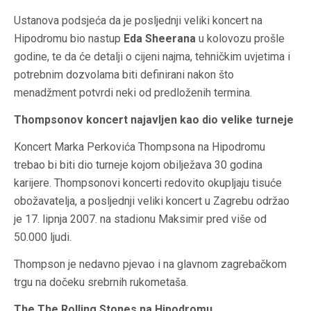
Ustanova podsjeća da je posljednji veliki koncert na
Hipodromu bio nastup
Eda Sheerana
u kolovozu prošle
godine, te da će detalji o cijeni najma, tehničkim uvjetima i
potrebnim dozvolama biti definirani nakon što
menadžment potvrdi neki od predloženih termina.
Thompsonov koncert najavljen kao dio velike turneje
Koncert Marka Perkovića Thompsona na Hipodromu
trebao bi biti dio turneje kojom obilježava 30 godina
karijere. Thompsonovi koncerti redovito okupljaju tisuće
obožavatelja, a posljednji veliki koncert u Zagrebu održao
je 17. lipnja 2007. na stadionu Maksimir pred više od
50.000 ljudi.
Thompson je nedavno pjevao i na glavnom zagrebačkom
trgu na dočeku srebrnih rukometaša.
The The Rolling Stones na Hipodromu