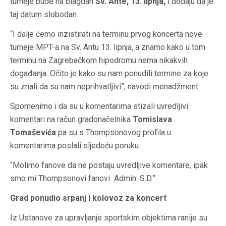
turneje bude na blagdan
Sv. Ante, 13. lipnja,
i dodaju da je
taj datum slobodan.
“I dalje ćemo inzistirati na terminu prvog koncerta nove
turneje MPT-a na Sv. Antu 13. lipnja, a znamo kako u tom
terminu na Zagrebačkom hipodromu nema nikakvih
događanja. Očito je kako su nam ponudili termine za koje
su znali da su nam neprihvatljivi”, navodi menadžment.
Spomenimo i da su u komentarima stizali uvredljivi
komentari na račun gradonačelnika
Tomislava
Tomaševića
pa su s Thompsonovog profila u
komentarima poslali sljedeću poruku:
“Molimo fanove da ne postaju uvredljive komentare, ipak
smo mi Thompsonovi fanovi Admin: S.D.”
Grad ponudio srpanj i kolovoz za koncert
Iz Ustanove za upravljanje sportskim objektima ranije su