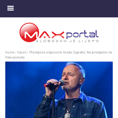
Home
Vijesti
Thompson odgovorio Gradu Zagrebu: Ne pristajemo na
Vašu ponudu