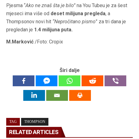
Pjesma “
Ako ne znaš
šta je
bilo”
na You Tubeu je za
šest
mjeseci ima više od
deset milijuna pregleda
, a
Thompsonov
novi hit
“Nepročitano pismo
” za
tri
dana je
pregledan je
1.4 milijuna puta.
M
.
Marković
/Foto: Cropix
Širi dalje
TAG
THOMPSON
RELATED ARTICLES