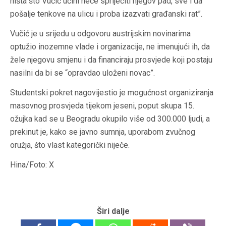
ništa što Vučić učini neće spriječiti njegov pad, sve i da
pošalje tenkove na ulicu i proba izazvati građanski rat”.
Vučić je u srijedu u odgovoru austrijskim novinarima
optužio inozemne vlade i organizacije, ne imenujući ih, da
žele njegovu smjenu i da financiraju prosvjede koji postaju
nasilni da bi se “opravdao uloženi novac”.
Studentski pokret nagovijestio je mogućnost organiziranja
masovnog prosvjeda tijekom jeseni, poput skupa 15.
ožujka kad se u Beogradu okupilo više od 300.000 ljudi, a
prekinut je, kako se javno sumnja, uporabom zvučnog
oružja, što vlast kategorički niječe.
Hina/Foto: X
Širi dalje