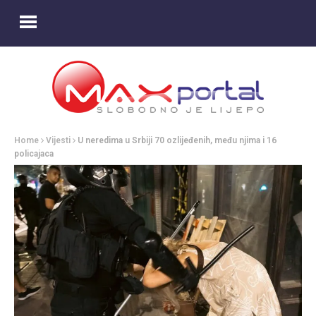
Home
Vijesti
U neredima u Srbiji 70 ozlijeđenih, među njima i 16
policajaca