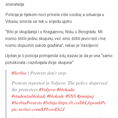
snimatelja.
Policija je tijekom noći privela više osoba, a situacija u
Vrbasu smirila se tek u srijedu ujutro.
“Bilo je okupljanja i u Kragujevcu, Nišu, u Beogradu. Mi
nismo štitili jednu skupinu, već smo štitili javni red i mir,
nismo dopustili sukob građana”, rekao je Vasiljević.
Upitan je li policija primijenila silu, kazao je da je ona “samo
potiskivala i razdvajala dvije skupine”.
#Serbia
| Protests don't stop:
Protests reported in Valjevo. The police dispersed
the protesters.
#Valjevo
#blokada
#studentiublokadi
#blokade
#SNS
#pumpaj
#SerbiaProtests
#Srbija
https://t.co/bbLJqwmbPy
pic.twitter.com/kPJyooEh2J