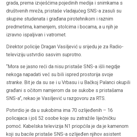
grada, prema izvješćima pojedinih medija i snimkama s
društvenih mreža, pristaše vladajućeg SNS-a zasuli su
skupine studenata i građana pirotehnikom i raznim
predmetima, kamenjem, stolcima i bocama, a u njih je
izravno ispaljivan i vatromet.
Direktor policije Dragan Vasiljević u srijedu je za Radio-
televiziju ustvrdio sasvim suprotno.
“Mora se jasno reći da nisu pristaše SNS-a išli negdje
nekoga napadati već su bili ispred prostorija svoje
stranke. Bit je da su se i u Vrbasu i u Bačkoj Palanci okupili
građani s očitom namjerom da se sukobe s pristašama
SNS-a”, rekao je Vasiljević u razgovoru za RTS.
Potvrdio je da u sukobima ima 70 ozlijeđenih – 16
policajaca i još 52 osobe koje su zatražile liječničku
pomoć. Kabelska televizija N1 priopćila je da je kamenom
koji su bacile pristaše SNS-a ozlijeđen njihov asistent