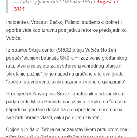
— Luka | Дунав Intel (@Lukai1861)
August 13,
2025
Incidente u Vrbasu i Bačkoj Palanci studentski pokret i
oporba vide kao izravnu posljedicu retorike predsjednika
Vučića.
Iz stranke Srbija centar (SRCE) pitaju Vučića što želi
postići “slanjem batinaša SNS-a – izazivanje građanskog
rata, stvaranje uvjeta za uvođenje izvanrednog stanja ili
skretanje pažnje” jer je napad na građane u ta dva grada
“počeo istovremeno, sinkronizirano i vidno organizirano”.
Predsjednik Novog lica Srbije i zastupnik u srbijanskom
parlamentu Miloš Parandilović izjavio je kako su “brutalni
napadi na građane dokaz da su naprednjaci spremni na
sve radi obrane vlasti, čak i po cijenu života”.
Ocijenio je da je “Srbija na nezaustavljivom putu promjena i