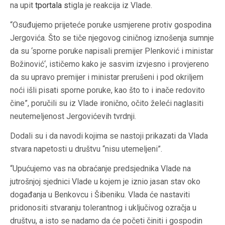
na upit
tportala
s
tigla je reakcija iz Vlade.
“Osuđujemo prijeteće poruke usmjerene protiv gospodina
Jergovića. Što se tiče njegovog ciničnog iznošenja sumnje
da su ‘sporne poruke napisali premijer Plenković i ministar
Božinović‘, ističemo kako je sasvim izvjesno i provjereno
da su upravo premijer i ministar prerušeni i pod okriljem
noći išli pisati sporne poruke, kao što to i inače redovito
čine”, poručili su iz Vlade ironično, očito želeći naglasiti
neutemeljenost Jergovićevih tvrdnji.
Dodali su i da navodi kojima se nastoji prikazati da Vlada
stvara napetosti u društvu “nisu utemeljeni”.
“Upućujemo vas na obraćanje predsjednika Vlade na
jutrošnjoj sjednici Vlade u kojem je iznio jasan stav oko
događanja u Benkovcu i Šibeniku. Vlada će nastaviti
pridonositi stvaranju tolerantnog i uključivog ozračja u
društvu, a isto se nadamo da će početi činiti i gospodin