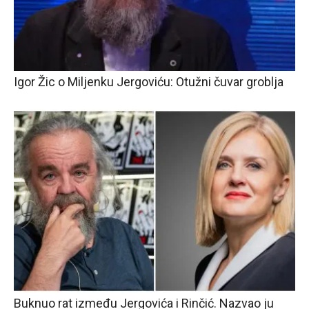
Igor Žic o Miljenku Jergoviću: Otužni čuvar groblja
Buknuo rat između Jergovića i Rinčić. Nazvao ju