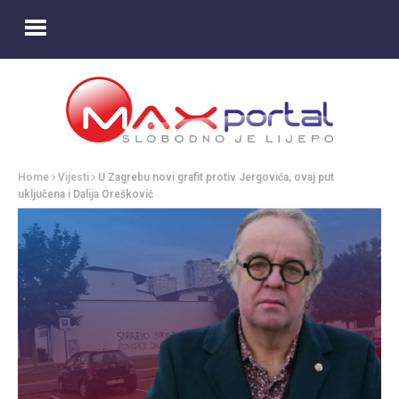
Home
Vijesti
U Zagrebu novi grafit protiv Jergovića, ovaj put
uključena i Dalija Orešković