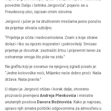
povedite Daliju i četnika Jergovića”, pojavio se u
Freudeovoj ulici, ispisan crnim slovima.
Jergović i jučer je na društvenim mrežama jasno poručio
da prijetnje shvaća ozbiljno:
“Prijetnja je očita i nedvosmislena. Znam s koje strane
dolazi i tko su njezini inspiratori i pokrovitelji. Smisao
prijetnje je dvostruk: zastrašiti žrtvu i pripremiti teren za
ostvarenje onoga što piše na zidu.”
Na grafitu koji je osvanuo na njegovoj zgradi pisalo je:
“Jedne kolovoške noći, Miljenko neće dobro proći. Naša
država. Naša pravila.”
U objavi je Jergović otišao i korak dalje, otvoreno
prozvavši premijera
Andreja Plenkovića
i ministra
unutarnjih poslova
Davora Božinovića
. Kako je napisao,
upravo njih smatra politički odgovornima za atmosferu u