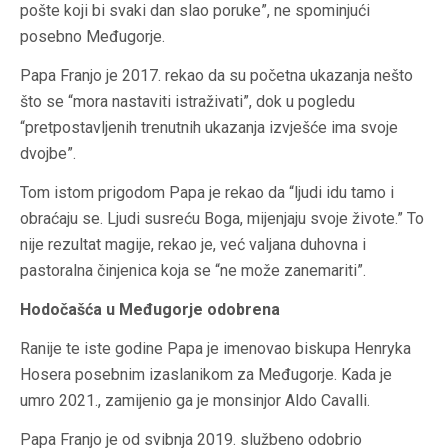
pošte koji bi svaki dan slao poruke”, ne spominjući
posebno Međugorje.
Papa Franjo je 2017. rekao da su početna ukazanja nešto
što se “mora nastaviti istraživati”, dok u pogledu
“pretpostavljenih trenutnih ukazanja izvješće ima svoje
dvojbe”.
Tom istom prigodom Papa je rekao da “ljudi idu tamo i
obraćaju se. Ljudi susreću Boga, mijenjaju svoje živote.” To
nije rezultat magije, rekao je, već valjana duhovna i
pastoralna činjenica koja se “ne može zanemariti”.
Hodočašća u Međugorje odobrena
Ranije te iste godine Papa je imenovao biskupa Henryka
Hosera posebnim izaslanikom za Međugorje. Kada je
umro 2021., zamijenio ga je monsinjor Aldo Cavalli.
Papa Franjo je od svibnja 2019. službeno odobrio