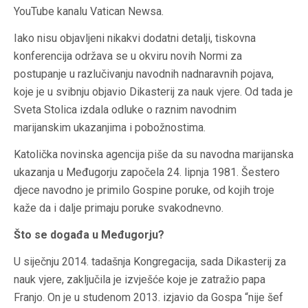
YouTube kanalu Vatican Newsa.
Iako nisu objavljeni nikakvi dodatni detalji, tiskovna
konferencija održava se u okviru novih Normi ​​za
postupanje u razlučivanju navodnih nadnaravnih pojava,
koje je u svibnju objavio Dikasterij za nauk vjere. Od tada je
Sveta Stolica izdala odluke o raznim navodnim
marijanskim ukazanjima i pobožnostima.
Katolička novinska agencija piše da su navodna marijanska
ukazanja u Međugorju započela 24. lipnja 1981. Šestero
djece navodno je primilo Gospine poruke, od kojih troje
kaže da i dalje primaju poruke svakodnevno.
Što se događa u Međugorju?
U siječnju 2014. tadašnja Kongregacija, sada Dikasterij za
nauk vjere, zaključila je izvješće koje je zatražio papa
Franjo. On je u studenom 2013. izjavio da Gospa “nije šef