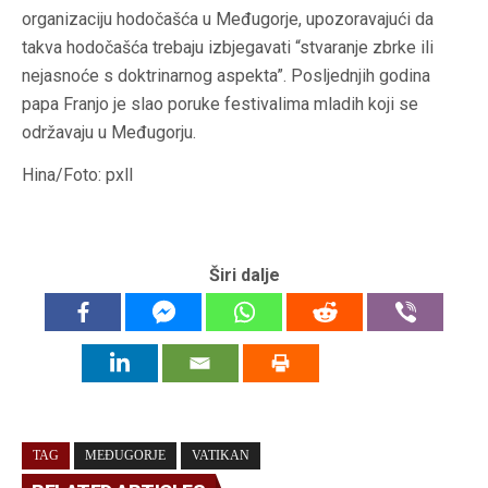
organizaciju hodočašća u Međugorje, upozoravajući da
takva hodočašća trebaju izbjegavati “stvaranje zbrke ili
nejasnoće s doktrinarnog aspekta”. Posljednjih godina
papa Franjo je slao poruke festivalima mladih koji se
održavaju u Međugorju.
Hina/Foto: pxll
Širi dalje
TAG
MEĐUGORJE
VATIKAN