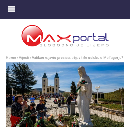
Home
Vijesti
Vatikan najavio presicu, objavit će odluku o Međugorju?