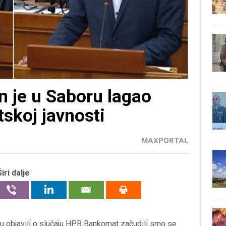
 je u Saboru lagao
atskoj javnosti
MAXPORTAL
Širi dalje
u objavili o slučaju HPB Bankomat začudili smo se