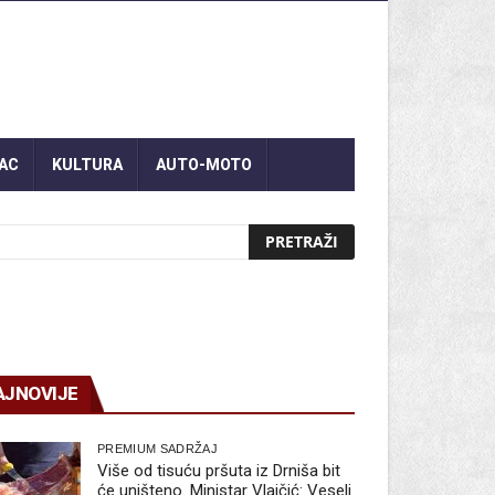
AC
KULTURA
AUTO-MOTO
AJNOVIJE
PREMIUM SADRŽAJ
Više od tisuću pršuta iz Drniša bit
će uništeno. Ministar Vlajčić: Veseli