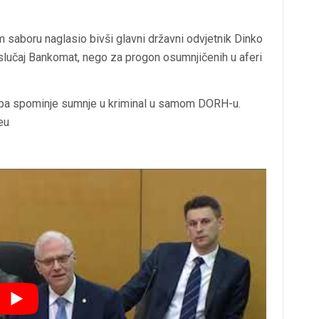
om saboru naglasio bivši glavni državni odvjetnik Dinko
slučaj Bankomat, nego za progon osumnjičenih u aferi
n pa spominje sumnje u kriminal u samom DORH-u.
eu