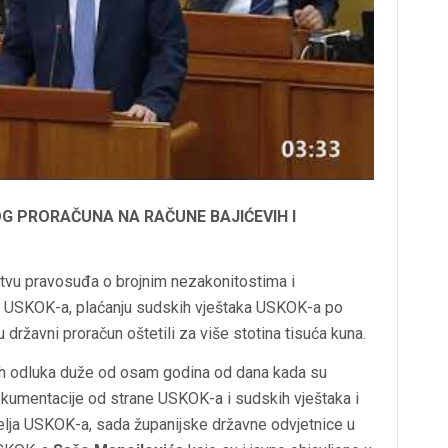
G PRORAČUNA NA RAČUNE BAJIĆEVIH I
rstvu pravosuđa o brojnim nezakonitostima i
 i USKOK-a, plaćanju sudskih vještaka USKOK-a po
državni proračun oštetili za više stotina tisuća kuna.
h odluka duže od osam godina od dana kada su
dokumentacije od strane USKOK-a i sudskih vještaka i
lja USKOK-a, sada županijske državne odvjetnice u