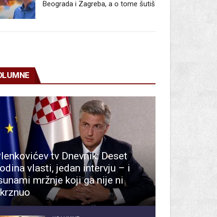
Beograda i Zagreba, a o tome šutiš
OLUMNE
lenkovićev tv Dnevnik: Deset
odina vlasti, jedan intervju – i
sunami mržnje koji ga nije ni
krznuo