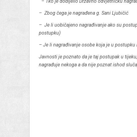
– Tko je dodijelio Državno odvjetničku nagrad
– Zbog čega je nagrađena g. Sani Ljubičić
– Je li uobičajeno nagrađivanje ako su postu
postupku)
– Je li nagrađivanje osobe koja je u postupku i
Javnosti je poznato da je taj postupak u tijek
nagrađuje nekoga a da nije poznat ishod slučaj