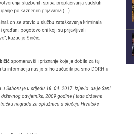
votvorenja službenih spisa, preplaćivanja sudskih
upanje po kaznenim prijavama (….)
nal, on se stavio u službu zataškavanja kriminala.
građani, pogotovo oni koji su prijavljivali
o”, kazao je Sinčić.
bičić
spomenuvši i priznanje koje je dobila za taj
pku ta informacija nas je silno začudila pa smo DORH-u
 u Saboru je u srijedu 18. 04. 2017. izjavio da je Sani
 državnog odvjetnika, 2009 godine ( tada državna
etničku nagradu za optužnicu u slučaju Hrvatske