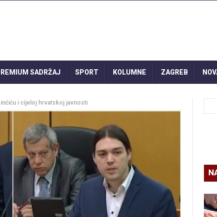
REMIUM SADRŽAJ
SPORT
KOLUMNE
ZAGREB
NOV
čiću i cijeloj hrvatskoj javnosti
N