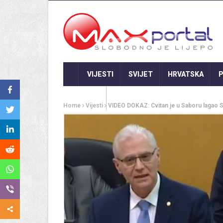
VIJESTI
SVIJET
HRVATSKA
P
GASTRO
Home
Vijesti
VIDEO DOKAZ: Cvitan je u Saboru lagao Sin