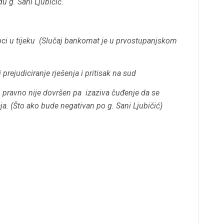
u g. Sani Ljubičić.
pci u tijeku (Slučaj bankomat je u prvostupanjskom
 prejudiciranje rješenja i pritisak na sud
u, pravno nije dovršen pa izaziva čuđenje da se
a. (Što ako bude negativan po g. Sani Ljubičić)