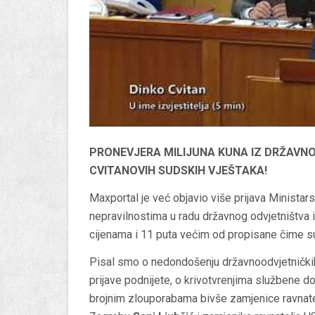
PRONEVJERA MILIJUNA KUNA IZ DRŽAVNO
CVITANOVIH SUDSKIH VJEŠTAKA!
Maxportal je već objavio više prijava Minista
nepravilnostima u radu državnog odvjetništva
cijenama i 11 puta većim od propisane čime su 
Pisal smo o nedondošenju državnoodvjetnički
prijave podnijete, o krivotvrenjima službene 
brojnim zlouporabama bivše zamjenice ravnate