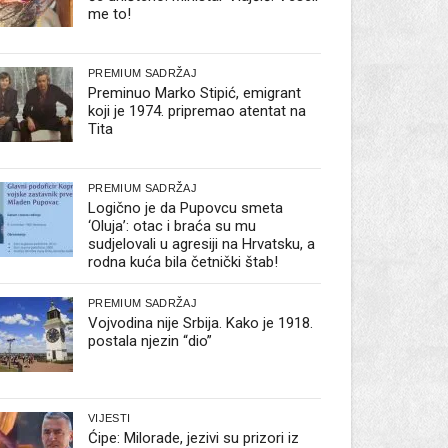
me to!
PREMIUM SADRŽAJ
Preminuo Marko Stipić, emigrant
koji je 1974. pripremao atentat na
Tita
PREMIUM SADRŽAJ
Logično je da Pupovcu smeta
‘Oluja’: otac i braća su mu
sudjelovali u agresiji na Hrvatsku, a
rodna kuća bila četnički štab!
PREMIUM SADRŽAJ
Vojvodina nije Srbija. Kako je 1918.
postala njezin “dio”
VIJESTI
Ćipe: Milorade, jezivi su prizori iz