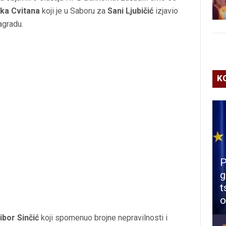
ka Cvitana
koji je u Saboru za
Sani Ljubičić
izjavio
agradu.
K
P
g
t
o
libor Sinčić
koji spomenuo brojne nepravilnosti i