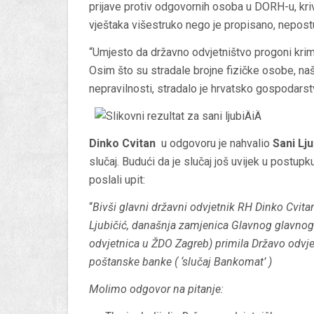
prijave protiv odgovornih osoba u DORH-u, kri
vještaka višestruko nego je propisano, nepost
“Umjesto da državno odvjetništvo progoni krimi
Osim što su stradale brojne fizičke osobe, naši 
nepravilnosti, stradalo je hrvatsko gospodarstv
Dinko Cvitan
u odgovoru je nahvalio
Sani Lju
slučaj. Budući da je slučaj još uvijek u postu
poslali upit:
“
Bivši glavni državni odvjetnik RH Dinko Cvitan
Ljubičić, današnja zamjenica Glavnog glavnog
odvjetnica u ŽDO Zagreb) primila Državo odvj
poštanske banke ( ‘slučaj Bankomat’ )
Molimo odgovor na pitanje: