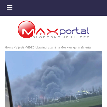
Home
Vijesti
VIDEO Ukrajinci udarili na Moskvu, gori rafinerija