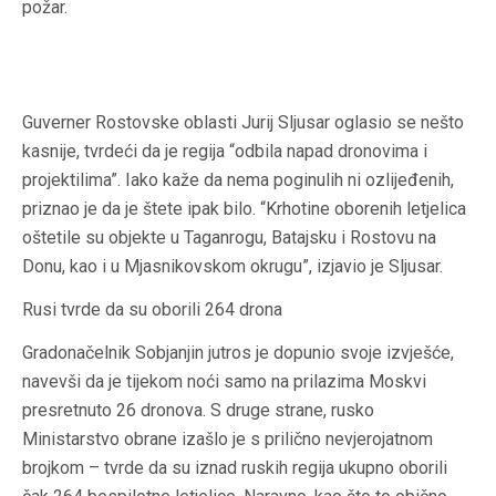
požar.
Guverner Rostovske oblasti Jurij Sljusar oglasio se nešto
kasnije, tvrdeći da je regija “odbila napad dronovima i
projektilima”. Iako kaže da nema poginulih ni ozlijeđenih,
priznao je da je štete ipak bilo. “Krhotine oborenih letjelica
oštetile su objekte u Taganrogu, Batajsku i Rostovu na
Donu, kao i u Mjasnikovskom okrugu”, izjavio je Sljusar.
Rusi tvrde da su oborili 264 drona
Gradonačelnik Sobjanjin jutros je dopunio svoje izvješće,
navevši da je tijekom noći samo na prilazima Moskvi
presretnuto 26 dronova. S druge strane, rusko
Ministarstvo obrane izašlo je s prilično nevjerojatnom
brojkom – tvrde da su iznad ruskih regija ukupno oborili