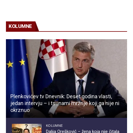
KOLUMNE
Plenkovićev tv Dnevnik: Deset godina vlasti,
jedan intervju – i tsunami mržnje koji ga nije ni
okrznuo
KOLUMNE
Dalija Orešković – žena koja nije čitala