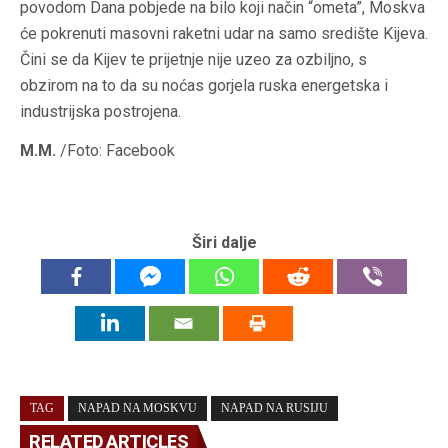
povodom Dana pobjede na bilo koji način “ometa”, Moskva
će pokrenuti masovni raketni udar na samo središte Kijeva.
Čini se da Kijev te prijetnje nije uzeo za ozbiljno, s
obzirom na to da su noćas gorjela ruska energetska i
industrijska postrojena.
M.M.
/Foto: Facebook
Širi dalje
TAG
NAPAD NA MOSKVU
NAPAD NA RUSIJU
RELATED ARTICLES