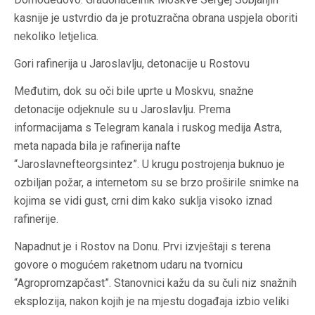
kasnije je ustvrdio da je protuzračna obrana uspjela oboriti
nekoliko letjelica.
Gori rafinerija u Jaroslavlju, detonacije u Rostovu
Međutim, dok su oči bile uprte u Moskvu, snažne
detonacije odjeknule su u Jaroslavlju. Prema
informacijama s Telegram kanala i ruskog medija Astra,
meta napada bila je rafinerija nafte
“Jaroslavnefteorgsintez”. U krugu postrojenja buknuo je
ozbiljan požar, a internetom su se brzo proširile snimke na
kojima se vidi gust, crni dim kako suklja visoko iznad
rafinerije.
Napadnut je i Rostov na Donu. Prvi izvještaji s terena
govore o mogućem raketnom udaru na tvornicu
“Agropromzapčast”. Stanovnici kažu da su čuli niz snažnih
eksplozija, nakon kojih je na mjestu događaja izbio veliki