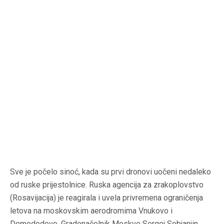
Sve je počelo sinoć, kada su prvi dronovi uočeni nedaleko
od ruske prijestolnice. Ruska agencija za zrakoplovstvo
(Rosavijacija) je reagirala i uvela privremena ograničenja
letova na moskovskim aerodromima Vnukovo i
Domodedovo. Gradonačelnik Moskve Sergej Sobjanjin