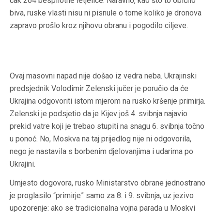
čak 264 bespilotne letjelice. Naravno, kao što to obično
biva, ruske vlasti nisu ni pisnule o tome koliko je dronova
zapravo prošlo kroz njihovu obranu i pogodilo ciljeve.
Ovaj masovni napad nije došao iz vedra neba. Ukrajinski
predsjednik Volodimir Zelenski jučer je poručio da će
Ukrajina odgovoriti istom mjerom na rusko kršenje primirja.
Zelenski je podsjetio da je Kijev još 4. svibnja najavio
prekid vatre koji je trebao stupiti na snagu 6. svibnja točno
u ponoć. No, Moskva na taj prijedlog nije ni odgovorila,
nego je nastavila s borbenim djelovanjima i udarima po
Ukrajini.
Umjesto dogovora, rusko Ministarstvo obrane jednostrano
je proglasilo “primirje” samo za 8. i 9. svibnja, uz jezivo
upozorenje: ako se tradicionalna vojna parada u Moskvi