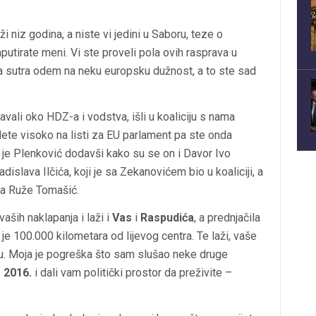
i niz godina, a niste vi jedini u Saboru, teze o
putirate meni. Vi ste proveli pola ovih rasprava u
a sutra odem na neku europsku dužnost, a to ste sad
ravali oko HDZ-a i vodstva, išli u koaliciju s nama
ete visoko na listi za EU parlament pa ste onda
je Plenković dodavši kako su se on i Davor Ivo
adislava Ilčića, koji je sa Zekanovićem bio u koaliciji, a
ata Ruže Tomašić.
vaših naklapanja i laži i
Vas
i
Raspudića
, a prednjačila
je 100.000 kilometara od lijevog centra. Te laži, vaše
u. Moja je pogreška što sam slušao neke druge
e 2016.
i dali vam politički prostor da preživite –