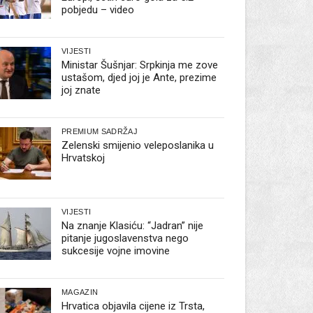
pobjedu – video
VIJESTI
Ministar Šušnjar: Srpkinja me zove
ustašom, djed joj je Ante, prezime
joj znate
PREMIUM SADRŽAJ
Zelenski smijenio veleposlanika u
Hrvatskoj
VIJESTI
Na znanje Klasiću: “Jadran” nije
pitanje jugoslavenstva nego
sukcesije vojne imovine
MAGAZIN
Hrvatica objavila cijene iz Trsta,