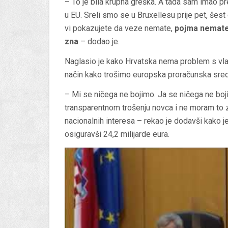
– To je bila krupna greška. A tada sam imao p
u EU. Sreli smo se u Bruxellesu prije pet, šest
vi pokazujete da veze nemate,
pojma nemate n
zna
– dodao je.
Naglasio je kako Hrvatska nema problem s vla
način kako trošimo europska proračunska sred
– Mi se ničega ne bojimo. Ja se ničega ne boj
transparentnom trošenju novca i ne moram to za
nacionalnih interesa – rekao je dodavši kako j
osiguravši 24,2 milijarde eura.