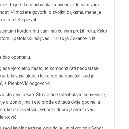
 nije. To je bila Istanbulska konvencija, tu sam vam
jnost. Vi možete govoriti o svojim bajkama, mene je
i vi možete pjevati.
anitarni kordon, niti sam, niti ću vam pružiti ruku. Kako
torni i patološki lažljivac – urlao je Zekanović iz
je dao opomenu.
glasa vjerojatno nastojite kompenzirati nedostatak
je bila vaša uloga i kako ste se ponašali kad je
ić, a PlenkoVić odgovorio:
vo što sam rekao. Što se tiče Istanbulske konvencije,
pnje o zombijima i eto prođe od tada dvije godine, a
, lažete hrvatsku javnost i dobro javnost i vaši
lenković.
svoji javnih nastupa, objavio je i svoj govor u Sabor,