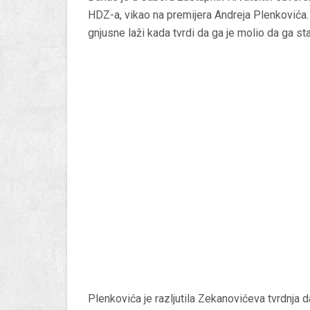
HDZ-a, vikao na premijera Andreja Plenkovića. 
gnjusne laži kada tvrdi da ga je molio da ga st
Plenkovića je razljutila Zekanovićeva tvrdnja d