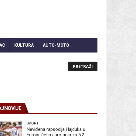
AC
KULTURA
AUTO-MOTO
AJNOVIJE
SPORT
Neviđena rapsodija Hajduka u
Europi, četiri euro gola za 5:2