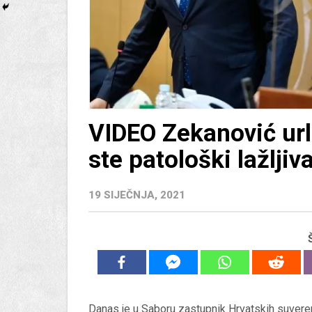
VIDEO Zekanović url
ste patološki lažljiv
19 SIJEČNJA, 2021
Danas je u Saboru zastupnik Hrvatskih suvereni