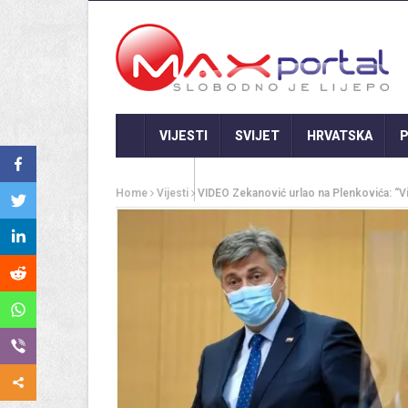
VIJESTI
SVIJET
HRVATSKA
P
GASTRO
Home
Vijesti
VIDEO Zekanović urlao na Plenkovića: “Vi 