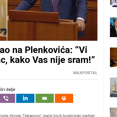
ao na Plenkovića: “Vi
ac, kako Vas nije sram!”
MAXPORTAL
Širi dalje
sta Hrvoje Zekanović, inače bivši koalicijski partner