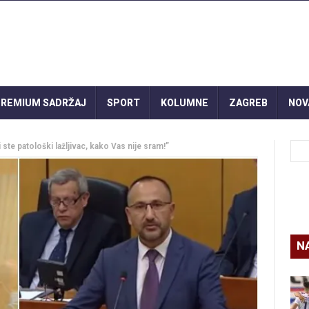
REMIUM SADRŽAJ
SPORT
KOLUMNE
ZAGREB
NOV
ste patološki lažljivac, kako Vas nije sram!”
N