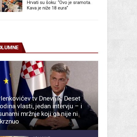
Hrvati su šoku: “Ovo je sramota.
Kava je niže 18 eura”
OLUMNE
lenkovićev tv Dnevnik: Deset
odina vlasti, jedan intervju – i
sunami mržnje koji ga nije ni
krznuo