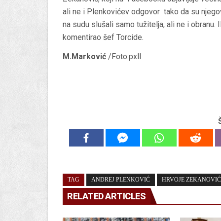
ali ne i Plenkovićev odgovor tako da su njegov
na sudu slušali samo tužitelja, ali ne i obranu.
komentirao šef Torcide.
M.Marković
/Foto:pxll
TAG
ANDREJ PLENKOVIĆ
HRVOJE ZEKANOVIĆ
RELATED ARTICLES