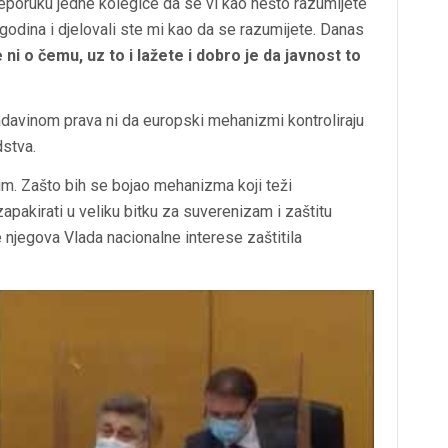
reporuku jedne kolegice da se vi kao nešto razumijete
 godina i djelovali ste mi kao da se razumijete. Danas
i o čemu, uz to i lažete i dobro je da javnost to
davinom prava ni da europski mehanizmi kontroliraju
stva.
im. Zašto bih se bojao mehanizma koji teži
pakirati u veliku bitku za suverenizam i zaštitu
e njegova Vlada nacionalne interese zaštitila