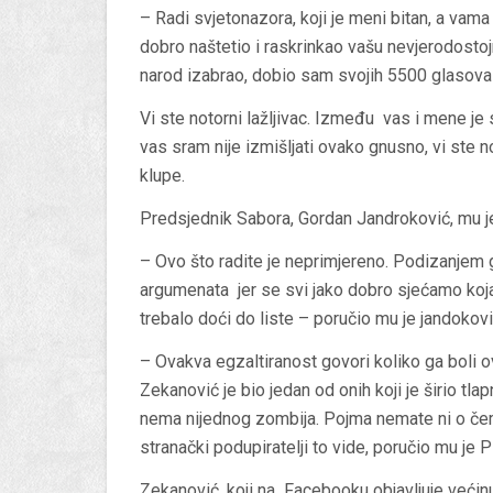
– Radi svjetonazora, koji je meni bitan, a vama
dobro naštetio i raskrinkao vašu nevjerodosto
narod izabrao, dobio sam svojih 5500 glasova 
Vi ste notorni lažljivac. Između vas i mene je s
vas sram nije izmišljati ovako gnusno, vi ste no
klupe.
Predsjednik Sabora, Gordan Jandroković, mu 
– Ovo što radite je neprimjereno. Podizanjem 
argumenata jer se svi jako dobro sjećamo koja 
trebalo doći do liste – poručio mu je jandokov
– Ovakva egzaltiranost govori koliko ga boli o
Zekanović je bio jedan od onih koji je širio tla
nema nijednog zombija. Pojma nemate ni o čemu
stranački podupiratelji to vide, poručio mu je P
Zekanović, koji na Facebooku objavljuje većinu 