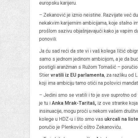
europsku karijeru.
– Zekanović je iznio neistine. Razvijate već duž
nekakvim karijernim ambicijama, koje stalno im
prošlom sazivu objašnjavajući kako ja vapim d
ponovili.
Ja ću sad reći da ste vi i vaš kolega Ilčić obig
samo s jednom jedinom ambicijom, a je da bud
postigli aranžman s Ružom Tomašić – poručio 
Stier
vratili iz EU parlamenta
, za razliku od L
koji ima ambiciju tamo otići na polovici mand
– Jedini smo se vratili i to je sve suprotno od 
je tu i
Anka Mrak-Taritaš,
iz ove stranke koja 
insinuacije, mogu proći u nekom vašem društv
kolege u HDZ-u i što smo vas
ukrcali na list
poručio je Plenković oštro Zekanoviću.