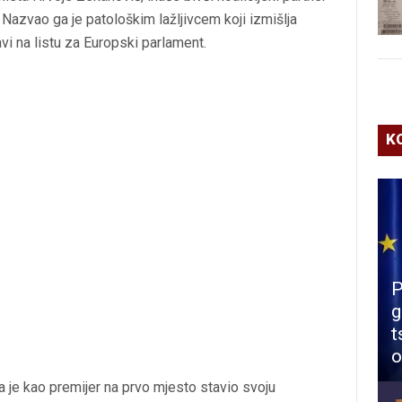
Nazvao ga je patološkim lažljivcem koji izmišlja
avi na listu za Europski parlament.
K
P
g
t
o
a je kao premijer na prvo mjesto stavio svoju