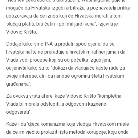
moguće da Hrvatska izgubi arbitražu, a poznavatelji prilika
upozoravaju da će iznos koji će Hrvatska morati u tom
slučaju platiti, biti četiri i pol milijardi kuna”, izjavila je
Vidović Krišto.
Dodaje kako smo INA-u prodali ispod cijene, da se
hrvatska nafte ne prerađuje u hrvatskim rafinerijama i da
Vlada vodi procese koji su od početka izgubljeni,
ocijenivši kako su to “dokazi da vladajuće kaste rade za
svoje interese, ali i da nanose ogromnu štetu hrvatskim
građanima”.
Za ovakvu vrstu afere, kaže Vidović Krišto “kompletna
Vlada bi morala odstupiti, a odgovorni kazneno
odgovarati“.
Kaže i da ‘djeca komunizma koja vladaju Hrvatskom misle
da će im vječito prolaziti ista metoda korupcije, koju onda