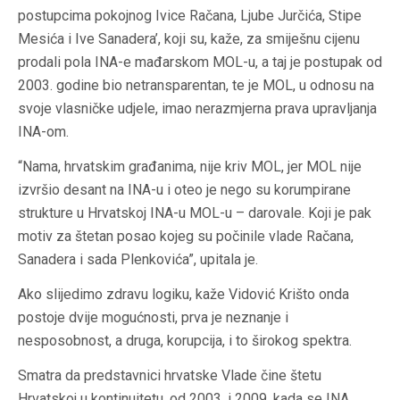
postupcima pokojnog Ivice Račana, Ljube Jurčića, Stipe
Mesića i Ive Sanadera’, koji su, kaže, za smiješnu cijenu
prodali pola INA-e mađarskom MOL-u, a taj je postupak od
2003. godine bio netransparentan, te je MOL, u odnosu na
svoje vlasničke udjele, imao nerazmjerna prava upravljanja
INA-om.
“Nama, hrvatskim građanima, nije kriv MOL, jer MOL nije
izvršio desant na INA-u i oteo je nego su korumpirane
strukture u Hrvatskoj INA-u MOL-u – darovale. Koji je pak
motiv za štetan posao kojeg su počinile vlade Račana,
Sanadera i sada Plenkovića”, upitala je.
Ako slijedimo zdravu logiku, kaže Vidović Krišto onda
postoje dvije mogućnosti, prva je neznanje i
nesposobnost, a druga, korupcija, i to širokog spektra.
Smatra da predstavnici hrvatske Vlade čine štetu
Hrvatskoj u kontinuitetu, od 2003. i 2009. kada se INA