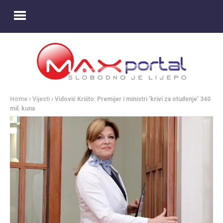
Home
Vijesti
Vidović Krišto: Premijer i ministri ‘krivi za otuđenje’ 340
mil. kuna