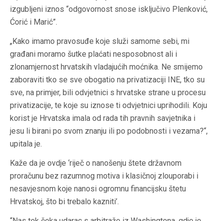
izgubljeni iznos “odgovornost snose isključivo Plenković,
Ćorić i Marić”.
„Kako imamo pravosuđe koje služi samome sebi, mi
građani moramo šutke plaćati nesposobnost ali i
zlonamjernost hrvatskih vladajućih moćnika. Ne smijemo
zaboraviti tko se sve obogatio na privatizaciji INE, tko su
sve, na primjer, bili odvjetnici s hrvatske strane u procesu
privatizacije, te koje su iznose ti odvjetnici uprihodili. Koju
korist je Hrvatska imala od rada tih pravnih savjetnika i
jesu li birani po svom znanju ili po podobnosti i vezama?“,
upitala je.
Kaže da je ovdje ‘riječ o nanošenju štete državnom
proračunu bez razumnog motiva i klasičnoj zlouporabi i
nesavjesnom koje nanosi ogromnu financijsku štetu
Hrvatskoj, što bi trebalo kazniti’.
“Nas tek čeka udarac s arbitraže iz Washingtona, gdje je