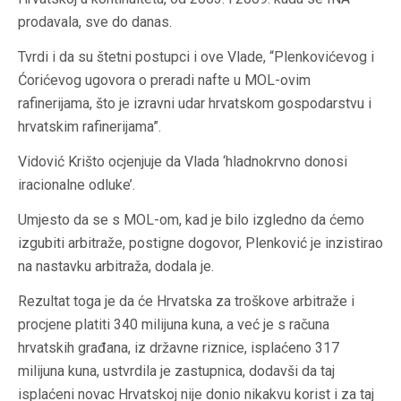
prodavala, sve do danas.
Tvrdi i da su štetni postupci i ove Vlade, “Plenkovićevog i
Ćorićevog ugovora o preradi nafte u MOL-ovim
rafinerijama, što je izravni udar hrvatskom gospodarstvu i
hrvatskim rafinerijama”.
Vidović Krišto ocjenjuje da Vlada ‘hladnokrvno donosi
iracionalne odluke’.
Umjesto da se s MOL-om, kad je bilo izgledno da ćemo
izgubiti arbitraže, postigne dogovor, Plenković je inzistirao
na nastavku arbitraža, dodala je.
Rezultat toga je da će Hrvatska za troškove arbitraže i
procjene platiti 340 milijuna kuna, a već je s računa
hrvatskih građana, iz državne riznice, isplaćeno 317
milijuna kuna, ustvrdila je zastupnica, dodavši da taj
isplaćeni novac Hrvatskoj nije donio nikakvu korist i za taj