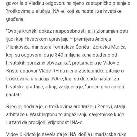
govorila o Vladinu odgovoru na njeno zastupničko pitanje o
‘troškovima u slučaju INA-e’, koji su nastali za hrvatske
građane.
“Ovo je krunski dokaz nesposobnosti, ali i zlonamjernosti
ljudi koji Hrvatskom upravljaju – premijera Andreja
Plenkovića, ministara Tomislava Ćorića i Zdravka Marića,
koji su odgovorni da je 340 milijuna kuna otuđeno od
hrvatskih poreznih obveznika”, protumačila je Vidović
Krišto odgovor Vlade RH na njeno zastupničko pitanje o
troškovima u slučaju INA-e, koji su do sada nastali za
hrvatske građane, a koji, zaključila je, “uopće nisu smjeli
nastati’.
Riječ je, dodala je, o troškovima arbitraže u Ženevi, stanju
arbitraže u Washingtonu te angažiranju savjetničke kuće
Lazard da procijeni vrijednost INA-e.
Vidović Krišto je navela da je INA ‘došla u mađarske ruke