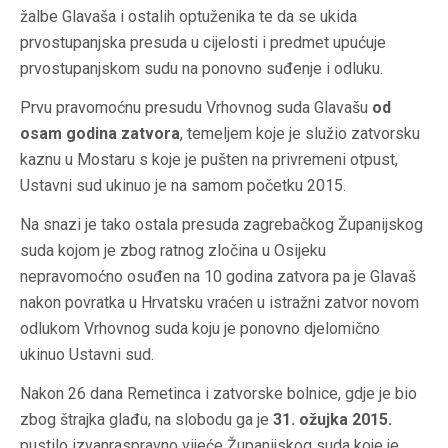
žalbe Glavaša i ostalih optuženika te da se ukida
prvostupanjska presuda u cijelosti i predmet upućuje
prvostupanjskom sudu na ponovno suđenje i odluku.
Prvu pravomoćnu presudu Vrhovnog suda Glavašu
od
osam godina zatvora
, temeljem koje je služio zatvorsku
kaznu u Mostaru s koje je pušten na privremeni otpust,
Ustavni sud ukinuo je na samom početku 2015.
Na snazi je tako ostala presuda zagrebačkog Županijskog
suda kojom je zbog ratnog zločina u Osijeku
nepravomoćno osuđen na 10 godina zatvora pa je Glavaš
nakon povratka u Hrvatsku vraćen u istražni zatvor novom
odlukom Vrhovnog suda koju je ponovno djelomično
ukinuo Ustavni sud.
Nakon 26 dana Remetinca i zatvorske bolnice, gdje je bio
zbog štrajka glađu, na slobodu ga je
31. ožujka 2015.
pustilo izvanraspravno vijeće Županijskog suda koje je