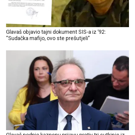
Glavaš objavio tajni dokument SIS-a iz ’92:
“Sudačka mafijo, ovo ste prešutjeli”
Glavaš podnio kaznenu prijavu protiv tri sutkinje iz