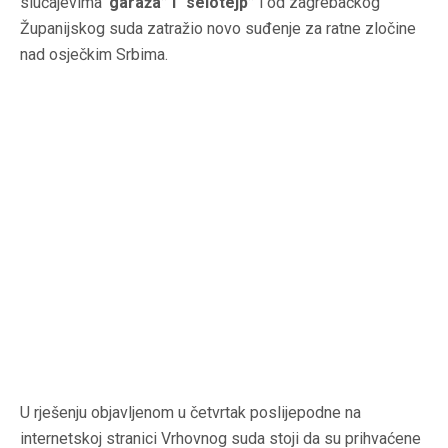
slučajevima
“garaža” i “selotejp”
i od zagrebačkog
Županijskog suda zatražio novo suđenje za ratne zločine
nad osječkim Srbima.
U rješenju objavljenom u četvrtak poslijepodne na
internetskoj stranici Vrhovnog suda stoji da su prihvaćene