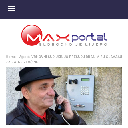
Home
Vijesti
VRHOVNI SUD UKINUO PRESUDU BRANIMIRU GLAVAŠU
ZA RATNE ZLOČINE