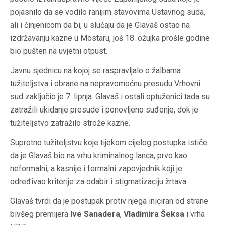
pojasnilo da se vodilo ranijim stavovima Ustavnog suda,
ali i činjenicom da bi, u slučaju da je Glavaš ostao na
izdržavanju kazne u Mostaru, još 18. ožujka prošle godine
bio pušten na uvjetni otpust.
Javnu sjednicu na kojoj se raspravljalo o žalbama
tužiteljstva i obrane na nepravomoćnu presudu Vrhovni
sud zaključio je 7. lipnja. Glavaš i ostali optuženici tada su
zatražili ukidanje presude i ponovljeno suđenje, dok je
tužiteljstvo zatražilo strože kazne.
Suprotno tužiteljstvu koje tijekom cijelog postupka ističe
da je Glavaš bio na vrhu kriminalnog lanca, prvo kao
neformalni, a kasnije i formalni zapovjednik koji je
određivao kriterije za odabir i stigmatizaciju žrtava.
Glavaš tvrdi da je postupak protiv njega iniciran od strane
bivšeg premijera
Ive Sanadera
,
Vladimira Šeksa
i vrha