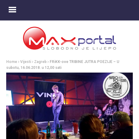
Home
Vijesti
Zagreb
FRiKK-ove TRIBINE JUTRA POEZIJE – U
subotu, 16.06.2018. u 12,00 sati