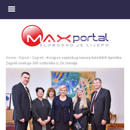
Home
Vijesti
Zagreb
Kongres svjetskog saveza katoličkih liječnika:
Zagreb očekuje 300 sudionika iz 26 zemalja