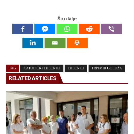
Širi dalje
TAG
KATOLIČKI LIJEČNICI
LIJEČNICI
TRPIMIR GOLUŽA
RELATED ARTICLES