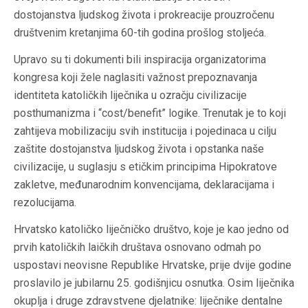
dostojanstva ljudskog života i prokreacije prouzročenu
društvenim kretanjima 60-tih godina prošlog stoljeća.
Upravo su ti dokumenti bili inspiracija organizatorima
kongresa koji žele naglasiti važnost prepoznavanja
identiteta katoličkih liječnika u ozračju civilizacije
posthumanizma i “cost/benefit” logike. Trenutak je to koji
zahtijeva mobilizaciju svih institucija i pojedinaca u cilju
zaštite dostojanstva ljudskog života i opstanka naše
civilizacije, u suglasju s etičkim principima Hipokratove
zakletve, međunarodnim konvencijama, deklaracijama i
rezolucijama.
Hrvatsko katoličko liječničko društvo, koje je kao jedno od
prvih katoličkih laičkih društava osnovano odmah po
uspostavi neovisne Republike Hrvatske, prije dvije godine
proslavilo je jubilarnu 25. godišnjicu osnutka. Osim liječnika
okuplja i druge zdravstvene djelatnike: liječnike dentalne