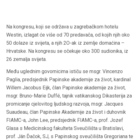
Na kongresu, koji se održava u zagrebačkom hotelu
Westin, izlagat će više od 70 predavača, od kojih njih oko
50 dolaze iz svijeta, a njih 2O-ak iz zemlje domaćina –
Hrvatske. Na kongresu se očekuje oko 300 sudionika, iz
26 zemalja svijeta.
Među uglednim govornicima ističu se msgr. Vincenzo
Paglia, predsjednik Papinske akademije za život, kardinal
Willem Jacobus Eijk, član Papinske akademije za život,
msgr. Bruno-Marie Duffé, tajnik vatikanskog Dikasterija za
promicanje cjelovitog ljudskog razvoja, msgr. Jacques
Suaudeau, član Papinske Akademije za život i duhovnik
FIAMC-a, John Lee, predsjednik FIAMC-a, prof. Jozef
Glasa s Medicinskog fakulteta Sveučilišta u Bratislavi,
prof. Ján Ďačok, SJ, s Papinskog sveučilišta Gregoriana te