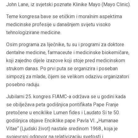
John Lane, iz svjetski poznate Klinike Mayo (Mayo Clinic).
Teme kongresa bave se etičkim i moralnim aspektima
medicinske profesije u današnjem svijetu visoko
tehnologizirane medicine.
Osim programa za liječnike, tu su i programi za doktore
dentalne medicine, farmaceute i medicinske biokemičare,
koji zajedno dijele izazove koji stoje pred medicinskom
strukom danas. Po prvi puta se organizira i poseban
simpozij za mlade, čijem se velikom odazivu organizatori
posebno raduju.
Jubilarni 25. kongres FIAMC-a održava se u godini kada
se obilježava peta godišnjica pontifikata Pape Franje
pretočene u enciklike Lumen fides i Laudato Si te 50.
godišnjica objave Enciklike pape Pavla VI. „Humanae
Vitae“ (Ljudski život) nastale sredinom 1968., koja je
svojevrsni odgovor na relativizaciju svetosti i