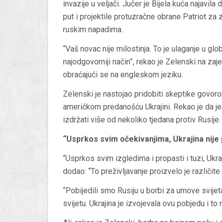
invazije u veljači. Jučer je Bijela kuća najavila 
put i projektile protuzračne obrane Patriot za 
ruskim napadima.
“Vaš novac nije milostinja. To je ulaganje u g
najodgovorniji način”, rekao je Zelenski na z
obraćajući se na engleskom jeziku.
Zelenski je nastojao pridobiti skeptike govor
američkom predanošću Ukrajini. Rekao je da j
izdržati više od nekoliko tjedana protiv Rusije.
“Usprkos svim očekivanjima, Ukrajina nije 
“Usprkos svim izgledima i propasti i tuzi, Ukraji
dodao: “To preživljavanje proizvelo je različite
“Pobijedili smo Rusiju u borbi za umove svijet
svijetu. Ukrajina je izvojevala ovu pobjedu i to 