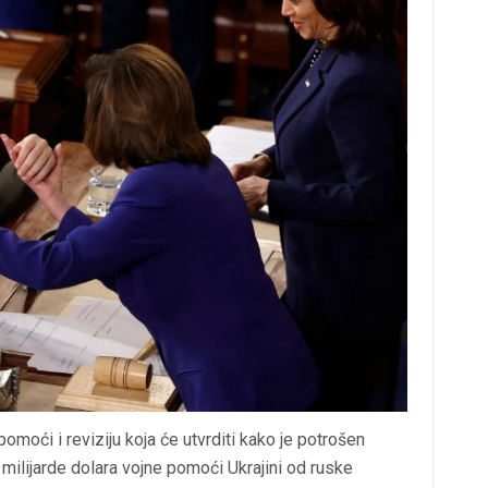
omoći i reviziju koja će utvrditi kako je potrošen
milijarde dolara vojne pomoći Ukrajini od ruske