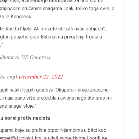
alje traje, a Amerika je bila ključna za ono što se
rajinskim oružanim snagama. Ipak, toliko toga ovisi o
kao je Kongresu.
ta, kad bi htjela. Ali možete ubrzati našu pobjedu”,
gton posjetio grad Bahmut na prvoj liniji fronta u
u”.
Bakhmut to US Congress
vda_eng)
December 22, 2022
ugih naših lijepih gradova. Okupatori imaju značajnu
, imaju puno više projektila i aviona nego što smo mi
bene snage stoje.”
 borbi protiv nacista
rupama koje su pružile otpor Nijemcima u bitci kod
erički vojnici, koji su dali svoje živote i borili se