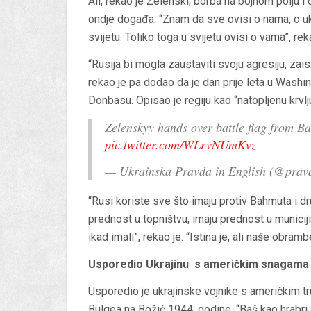
Ali, rekao je Zelenski, borba na bojnom polju i d
ondje događa. “Znam da sve ovisi o nama, o uk
svijetu. Toliko toga u svijetu ovisi o vama”, re
“Rusija bi mogla zaustaviti svoju agresiju, zais
rekao je pa dodao da je dan prije leta u Washin
Donbasu. Opisao je regiju kao “natopljenu krvlj
Zelenskyy hands over battle flag from 
pic.twitter.com/WLrvNUmKvz
— Ukrainska Pravda in English (@pra
“Rusi koriste sve što imaju protiv Bahmuta i dr
prednost u topništvu, imaju prednost u municiji
ikad imali”, rekao je. “Istina je, ali naše obram
Usporedio Ukrajinu s američkim snagama u
Usporedio je ukrajinske vojnike s američkim t
Bulgea na Božić 1944. godine. “Baš kao hrabri am