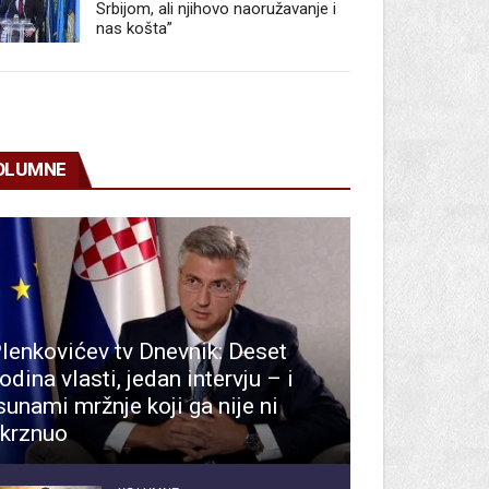
Srbijom, ali njihovo naoružavanje i
nas košta”
OLUMNE
lenkovićev tv Dnevnik: Deset
odina vlasti, jedan intervju – i
sunami mržnje koji ga nije ni
krznuo