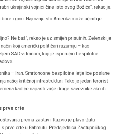
abri ukrajinski vojnici čine isto ovog Božića”, rekao je.
 bore i ginu. Najmanje što Amerika može učiniti je
jno? Ne baš”, rekao je uz smijeh prisutnih. Zelenski je
način koji američki političari razumiju – kao
eljem SAD-a Iranom, koji je isporučio bespilotne
radove.
eznika – Iran. Smrtonosne bespilotne letjelice poslane
ja našoj kritičnoj infrastrukturi. Tako je jedan terorist
vremena kad će napasti vaše druge saveznike ako ih
s prve crte
oštovanja prema zastavi. Razvio je plavo-žutu
la s prve crte u Bahmutu. Predsjednica Zastupničkog