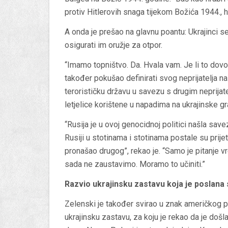
protiv Hitlerovih snaga tijekom Božića 1944., hr
A onda je prešao na glavnu poantu: Ukrajinci se
osigurati im oružje za otpor.
“Imamo topništvo. Da. Hvala vam. Je li to dovol
također pokušao definirati svog neprijatelja na 
terorističku državu u savezu s drugim neprijat
letjelice korištene u napadima na ukrajinske g
“Rusija je u ovoj genocidnoj politici našla sav
Rusiji u stotinama i stotinama postale su prijetn
pronašao drugog”, rekao je. “Samo je pitanje 
sada ne zaustavimo. Moramo to učiniti.”
Razvio ukrajinsku zastavu koja je poslana 
Zelenski je također svirao u znak američkog p
ukrajinsku zastavu, za koju je rekao da je doš