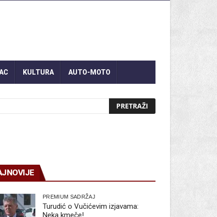
AC
KULTURA
AUTO-MOTO
AJNOVIJE
PREMIUM SADRŽAJ
Turudić o Vučićevim izjavama:
Neka kmeče!