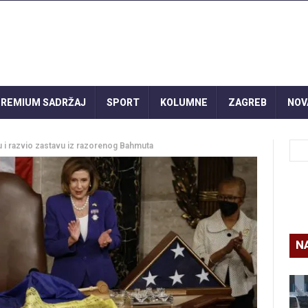
REMIUM SADRŽAJ
SPORT
KOLUMNE
ZAGREB
NOV
 i razvio zastavu iz razorenog Bahmuta
N