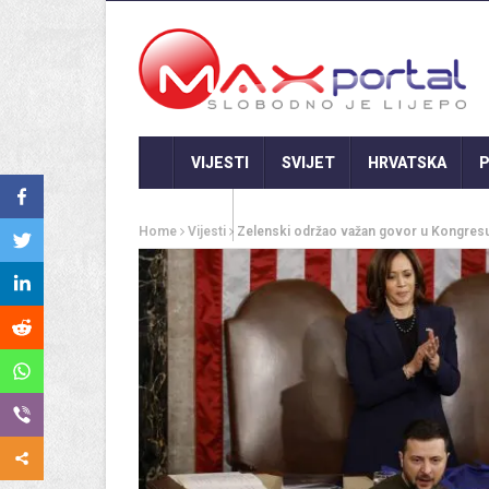
VIJESTI
SVIJET
HRVATSKA
P
GASTRO
Home
Vijesti
Zelenski održao važan govor u Kongresu