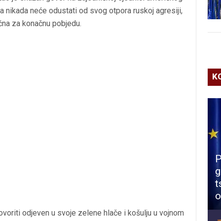
 nikada neće odustati od svog otpora ruskoj agresiji,
učna za konačnu pobjedu.
K
P
g
t
o
voriti odjeven u svoje zelene hlače i košulju u vojnom