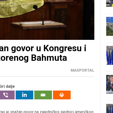
an govor u Kongresu i
azorenog Bahmuta
MAXPORTAL
Širi dalje
ao je snažan govor na zajedničkoj sjednici američkog