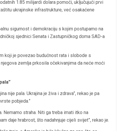
dodatnih 1.85 milijardi dolara pomoći, uključujući prvi
zaštitu ukrajinske infrastrukture, već osakaćene
lobalnu sigurnost i demokraciju s kojim postupamo na
ajedničkoj sjednici Senata i Zastupničkog doma SAD-a
om koji je povezao budućnost rata i slobode s
e njegova zemlja prkosila očekivanjima da neće moći
pala”
na nije pala. Ukrajina je živa i zdrava”, rekao je pa
 vrste pobjeda.”
a. Nemamo straha. Niti ga treba imati itko na
nam daje hrabrost, što nadahnjuje cijeli svijet”, rekao je.