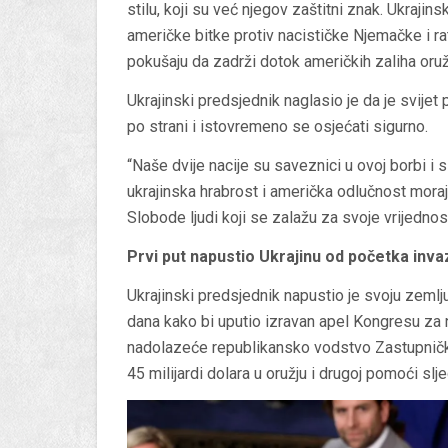
stilu, koji su već njegov zaštitni znak. Ukrajin
američke bitke protiv nacističke Njemačke i r
pokušaju da zadrži dotok američkih zaliha oružj
Ukrajinski predsjednik naglasio je da je svijet
po strani i istovremeno se osjećati sigurno.
“Naše dvije nacije su saveznici u ovoj borbi i 
ukrajinska hrabrost i američka odlučnost mora
Slobode ljudi koji se zalažu za svoje vrijednost
Prvi put napustio Ukrajinu od početka inva
Ukrajinski predsjednik napustio je svoju zemlju 
dana kako bi uputio izravan apel Kongresu za 
nadolazeće republikansko vodstvo Zastupničk
45 milijardi dolara u oružju i drugoj pomoći sl