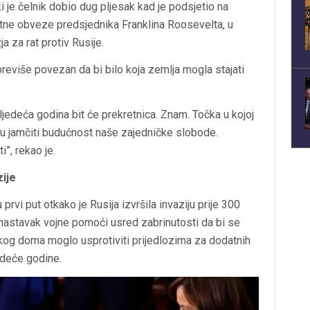
ski je čelnik dobio dug pljesak kad je podsjetio na
atne obveze predsjednika Franklina Roosevelta, u
a za rat protiv Rusije.
 previše povezan da bi bilo koja zemlja mogla stajati
sljedeća godina bit će prekretnica. Znam. Točka u kojoj
ju jamčiti budućnost naše zajedničke slobode.
i”, rekao je.
zije
prvi put otkako je Rusija izvršila invaziju prije 300
nastavak vojne pomoći usred zabrinutosti da bi se
og doma moglo usprotiviti prijedlozima za dodatnih
jedeće godine.