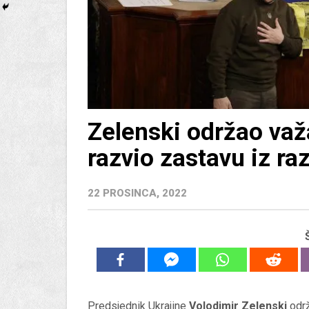
Zelenski održao važ
razvio zastavu iz r
22 PROSINCA, 2022
Predsjednik Ukrajine
Volodimir Zelenski
održ