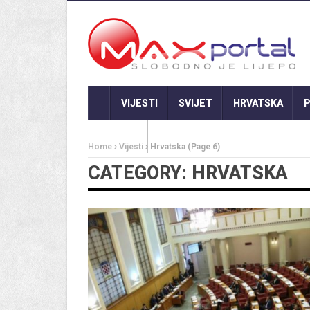
VIJESTI
SVIJET
HRVATSKA
P
GASTRO
Home
Vijesti
Hrvatska
(Page 6)
CATEGORY: HRVATSKA