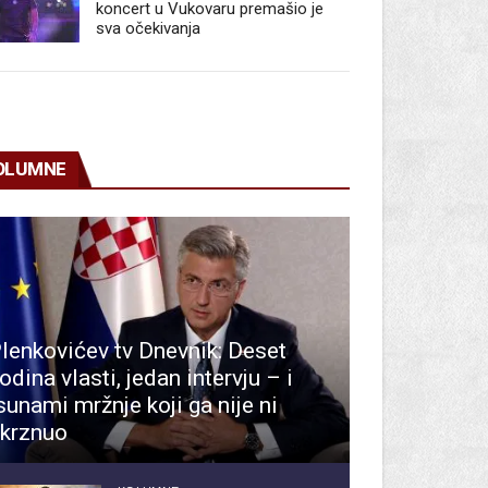
koncert u Vukovaru premašio je
sva očekivanja
OLUMNE
lenkovićev tv Dnevnik: Deset
odina vlasti, jedan intervju – i
sunami mržnje koji ga nije ni
krznuo