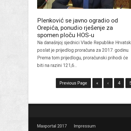
Plenković se javno ogradio od
Orepića, ponudio rješenje za
spomen ploču HOS-u
Na današnjoj sjednici Vlade Republike Hrvats
poslat je prijedlog proračuna za 2017. godinu.
Prema tom prijedlogu, proračunski prihodi će
biti na razini 121,6...
Previous Page
«
‹
4
Maxportal 2017
Impressum