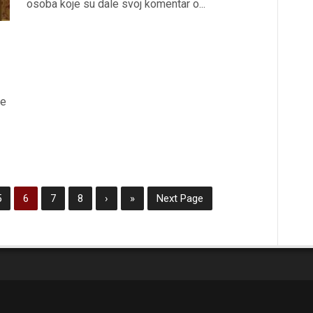
osoba koje su dale svoj komentar o...
ke
5
6
7
8
›
»
Next Page