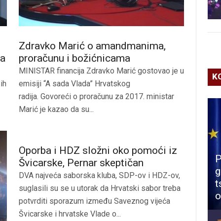
Zdravko Marić o amandmanima,
ća
proračunu i božićnicama
MINISTAR financija Zdravko Marić gostovao je u
K
ih
emisiji “A sada Vlada” Hrvatskog
radija. Govoreći o proračunu za 2017. ministar
Marić je kazao da su...
Oporba i HDZ složni oko pomoći iz
P
Švicarske, Pernar skeptičan
g
DVA najveća saborska kluba, SDP-ov i HDZ-ov,
t
suglasili su se u utorak da Hrvatski sabor treba
o
potvrditi sporazum između Saveznog vijeća
Švicarske i hrvatske Vlade o...