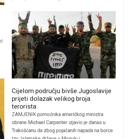
ac
Cijelom području bivše Jugoslavije
prijeti dolazak velikog broja
terorista
ZAMJENIK pomoćnika američkog ministra
obrane Michael Carpenter izjavio je danas u
Trakošćanu da zbog pojačanih napada na borce
tzv. Islamske države u Mosulu i...