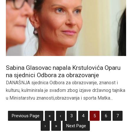
Sabina Glasovac napala Krstulovića Oparu
na sjednici Odbora za obrazovanje
DANAŠNJA sjednica Odbora za obrazovanje, znanost i
kulturu, kulminirala je svađom zbog izjave državnog tajnika
u Ministarstvu znanosti,obrazovanja i sporta Matka...
Previous Page
«
‹
3
4
5
6
7
›
»
Next Page