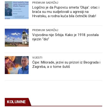
PREMIUM SADRŽAJ
Logično je da Pupovcu smeta ‘Oluja’: otac i
braća su mu sudjelovali u agresiji na
Hrvatsku, a rodna kuća bila četnički štab!
PREMIUM SADRŽAJ
Vojvodina nije Srbija. Kako je 1918. postala
njezin “dio”
VIJESTI
Ćipe: Milorade, jezivi su prizori iz Beograda i
Zagreba, a o tome šutiš
KOLUMNE