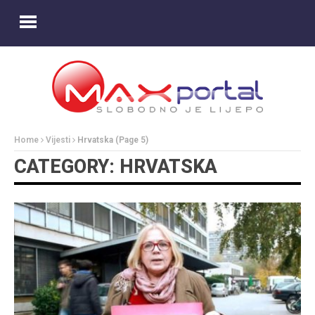
Home
Vijesti
Hrvatska
(Page 5)
CATEGORY: HRVATSKA