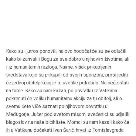
Kako su i jutros ponovili, na ovo hodočašće su se odlučili
kako bi zahvalili Bogu za sve dobro u njihovim životima, ali
i iz humanitarnih razloga. Naime, višak prikupljenih
sredstava koje su prikupili od svojih sponzora, proslijediti
će jednoj obitelji kojoj je to uvelike potrebno. No neće stati
na tome. Kako su nam kazali, po povratku iz Vatikana
pokrenuti će veliku humanitarnu akciju za tu obitelj, ali o
svemu ćete više saznati po njihovom povratku u
Međugorje. Jučer pod svetom misom, svećenici su udjelili
blagoslov na naše bicikliste. Momci su nam kazali kako će
ih u Vatikanu dočekati Ivan Šarić, hrvat iz Tomislavgrada