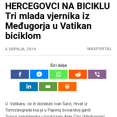
HERCEGOVCI NA BICIKLU
Tri mlada vjernika iz
Međugorja u Vatikan
biciklom
MAXPORTAL
6 SRPNJA, 2014
Širi dalje
U Vatikanu će ih dočekati Ivan Šarić, Hrvat iz
Tomislavgrada koji je u Papinoj švicarskoj gardi
Trojica zaljubljenika u biciklizam Ante Čilić (Međugorje),