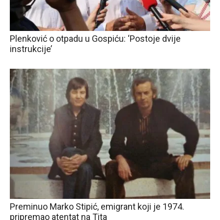
Plenković o otpadu u Gospiću: ‘Postoje dvije
instrukcije’
Preminuo Marko Stipić, emigrant koji je 1974.
pripremao atentat na Tita