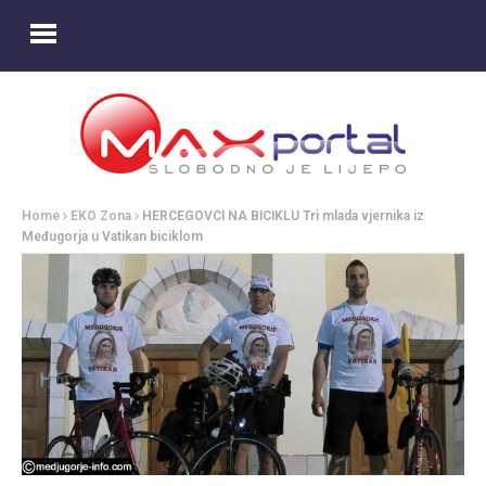
Home
EKO Zona
HERCEGOVCI NA BICIKLU Tri mlada vjernika iz
Međugorja u Vatikan biciklom