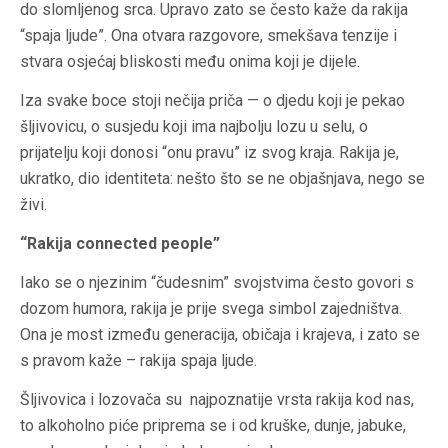
do slomljenog srca. Upravo zato se često kaže da rakija
“spaja ljude”. Ona otvara razgovore, smekšava tenzije i
stvara osjećaj bliskosti među onima koji je dijele.
Iza svake boce stoji nečija priča — o djedu koji je pekao
šljivovicu, o susjedu koji ima najbolju lozu u selu, o
prijatelju koji donosi “onu pravu” iz svog kraja. Rakija je,
ukratko, dio identiteta: nešto što se ne objašnjava, nego se
živi.
“Rakija connected people”
Iako se o njezinim “čudesnim” svojstvima često govori s
dozom humora, rakija je prije svega simbol zajedništva.
Ona je most između generacija, običaja i krajeva, i zato se
s pravom kaže – rakija spaja ljude.
Šljivovica i lozovača su najpoznatije vrsta rakija kod nas,
to alkoholno piće priprema se i od kruške, dunje, jabuke,