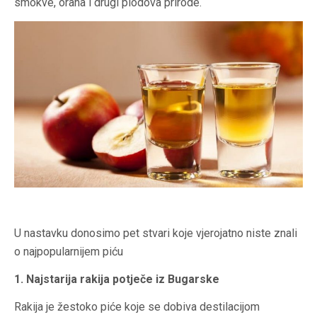
smokve, oraha i drugi plodova prirode.
U nastavku donosimo pet stvari koje vjerojatno niste znali
o najpopularnijem piću
1. Najstarija rakija potječe iz Bugarske
Rakija je žestoko piće koje se dobiva destilacijom