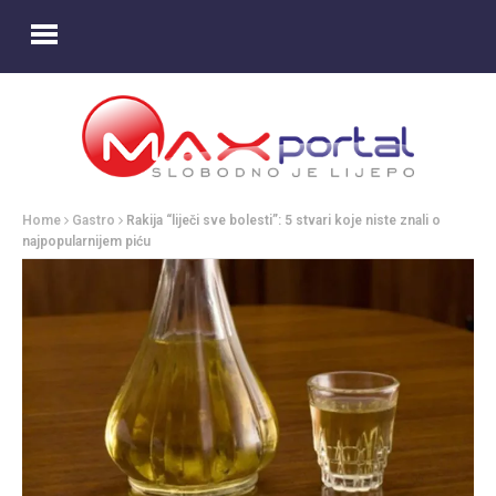
Home
Gastro
Rakija “liječi sve bolesti”: 5 stvari koje niste znali o
najpopularnijem piću