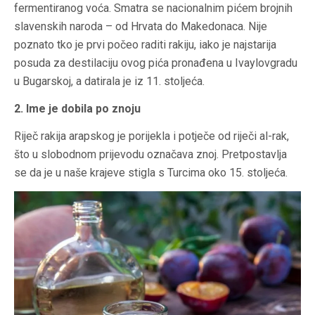
fermentiranog voća. Smatra se nacionalnim pićem brojnih
slavenskih naroda – od Hrvata do Makedonaca. Nije
poznato tko je prvi počeo raditi rakiju, iako je najstarija
posuda za destilaciju ovog pića pronađena u Ivaylovgradu
u Bugarskoj, a datirala je iz 11. stoljeća.
2. Ime je dobila po znoju
Riječ rakija arapskog je porijekla i potječe od riječi al-rak,
što u slobodnom prijevodu označava znoj. Pretpostavlja
se da je u naše krajeve stigla s Turcima oko 15. stoljeća.