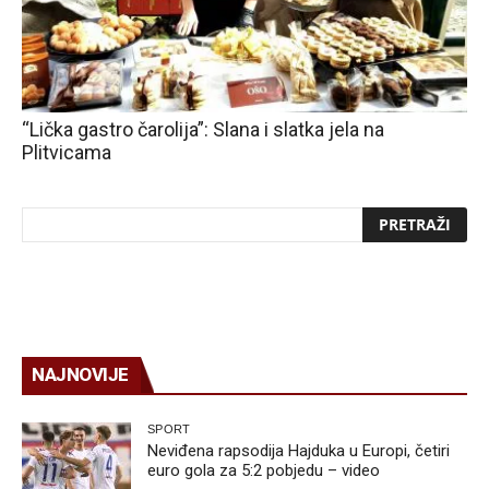
“Lička gastro čarolija”: Slana i slatka jela na
Plitvicama
NAJNOVIJE
SPORT
Neviđena rapsodija Hajduka u Europi, četiri
euro gola za 5:2 pobjedu – video