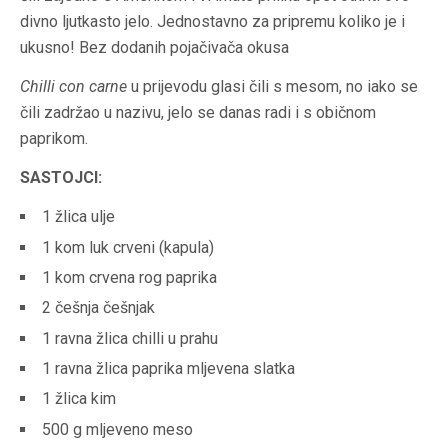
divno ljutkasto jelo. Jednostavno za pripremu koliko je i
ukusno! Bez dodanih pojačivača okusa
Chilli con carne
u prijevodu glasi čili s mesom, no iako se
čili zadržao u nazivu, jelo se danas radi i s običnom
paprikom.
SASTOJCI:
1 žlica ulje
1 kom luk crveni (kapula)
1 kom crvena rog paprika
2 češnja češnjak
1 ravna žlica chilli u prahu
1 ravna žlica paprika mljevena slatka
1 žlica kim
500 g mljeveno meso