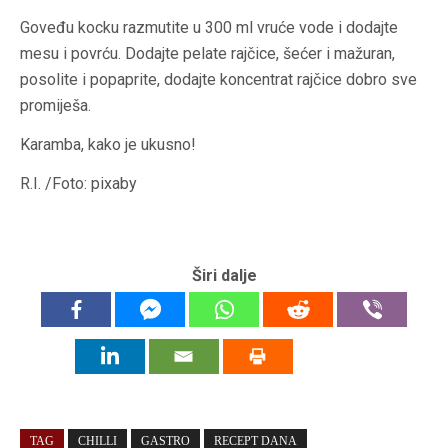
Goveđu kocku razmutite u 300 ml vruće vode i dodajte
mesu i povrću. Dodajte pelate rajčice, šećer i mažuran,
posolite i popaprite, dodajte koncentrat rajčice dobro sve
promiješa.
Karamba, kako je ukusno!
R.I. /Foto: pixaby
Širi dalje
TAG
CHILLI
GASTRO
RECEPT DANA