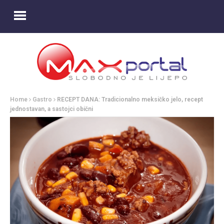
Home
Gastro
RECEPT DANA: Tradicionalno meksičko jelo, recept
jednostavan, a sastojci obični