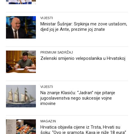
VIJESTI
Ministar Šušnjar: Srpkinja me zove ustašom,
djed joj je Ante, prezime joj znate
PREMIUM SADRŽAJ
Zelenski smijenio veleposlanika u Hrvatskoj
VIJESTI
Na znanje Klasiću: “Jadran” nije pitanje
jugoslavenstva nego sukcesije vojne
imovine
MAGAZIN
Hrvatica objavila cijene iz Trsta, Hrvati su
šoku: “Ovo je sramota. Kava je niže 18 eura”