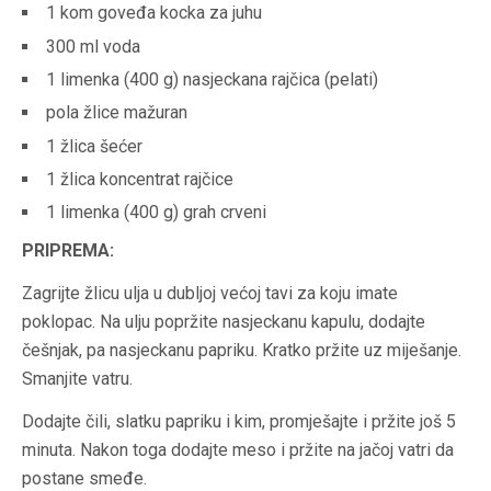
1 kom goveđa kocka za juhu
300 ml voda
1 limenka (400 g) nasjeckana rajčica (pelati)
pola žlice mažuran
1 žlica šećer
1 žlica koncentrat rajčice
1 limenka (400 g) grah crveni
PRIPREMA:
Zagrijte žlicu ulja u dubljoj većoj tavi za koju imate
poklopac. Na ulju popržite nasjeckanu kapulu, dodajte
češnjak, pa nasjeckanu papriku. Kratko pržite uz miješanje.
Smanjite vatru.
Dodajte čili, slatku papriku i kim, promješajte i pržite još 5
minuta. Nakon toga dodajte meso i pržite na jačoj vatri da
postane smeđe.