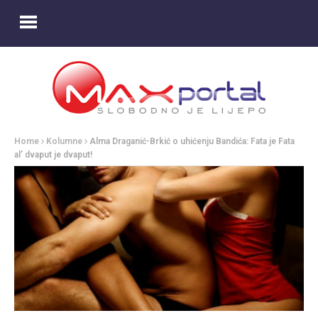
Home
Kolumne
Alma Draganić-Brkić o uhićenju Bandića: Fata je Fata
al’ dvaput je dvaput!