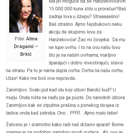
Ma jel moguće da se Hanžekovićevih
15 000 000 kuna slilo u proračun?Baš
zadnja lova u džepu? Straaaaašno!
Baš strašno. Ajmo fejsbukovci neku
akciju da skupimo lovu za
Piše:
Alma
Hanžekovića! Žao mi čovjeka. Da mu
Draganić –
ne lupe ovrhu. I to na ovu našu lovu
Brkić
što je na našim ovrhama, marljivo
šparajući i dobro investirajući, stavio
na stranu. Pa to je nama dupla ovrha. Ovrha na našu ovrhu.
Užas! Kako me boli ova nepravda…
Zanimljivo. Svaki put kad idu koji izbori Bandić kud? U
murju. Onda ništa ne nađu pa ga puste. Do narednih izbora.
Zanimljivo kak se otpuhne prašina s ponekog dosjea iz
ladice onda kad zatreba. Ono… Pffff… Ajmo malo tebe!
Žalosno je i sramotno kako radi naš državni aparat! Bome
vrijeme je za podobnu garnituru novih sudaca… Ali, ovo je