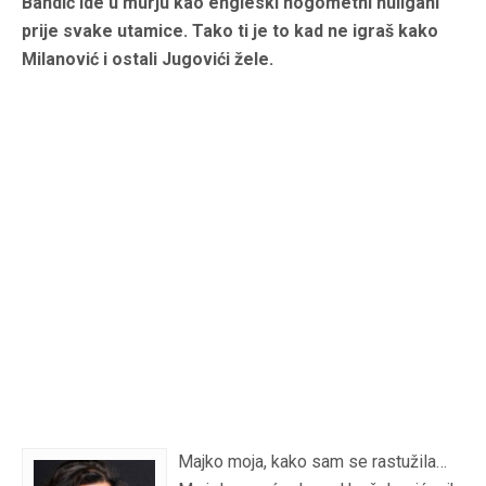
Bandić ide u murju kao engleski nogometni huligani
prije svake utamice. Tako ti je to kad ne igraš kako
Milanović i ostali Jugovići žele.
Majko moja, kako sam se rastužila…