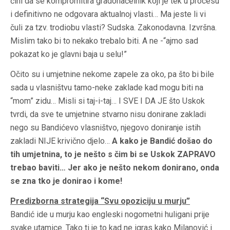
čini da se kompromitira gradonačelnik koji je tek u procesu
i definitivno ne odgovara aktualnoj vlasti… Ma jeste li vi
čuli za tzv. trodiobu vlasti? Sudska. Zakonodavna. Izvršna.
Mislim tako bi to nekako trebalo biti. A ne -“ajmo sad
pokazat ko je glavni baja u selu!”
Očito su i umjetnine nekome zapele za oko, pa što bi bile
sada u vlasništvu tamo-neke zaklade kad mogu biti na
“mom” zidu… Misli si taj-i-taj… I SVE I DA JE što Uskok
tvrdi, da sve te umjetnine stvarno nisu donirane zakladi
nego su Bandićevo vlasništvo, njegovo doniranje istih
zakladi NIJE krivično djelo…
A kako je Bandić došao do
tih umjetnina, to je nešto s čim bi se Uskok ZAPRAVO
trebao baviti… Jer ako je nešto nekom donirano, onda
se zna tko je donirao i kome!
Predizborna strategija “Svu opoziciju u murju”
Bandić ide u murju kao engleski nogometni huligani prije
svake utamice. Tako ti je to kad ne igras kako Milanović i