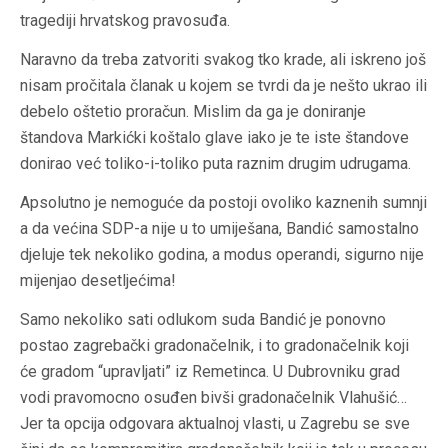
tragediji hrvatskog pravosuđa.
Naravno da treba zatvoriti svakog tko krade, ali iskreno još
nisam pročitala članak u kojem se tvrdi da je nešto ukrao ili
debelo oštetio proračun. Mislim da ga je doniranje
štandova Markićki koštalo glave iako je te iste štandove
donirao već toliko-i-toliko puta raznim drugim udrugama.
Apsolutno je nemoguće da postoji ovoliko kaznenih sumnji
a da većina SDP-a nije u to umiješana, Bandić samostalno
djeluje tek nekoliko godina, a modus operandi, sigurno nije
mijenjao desetljećima!
Samo nekoliko sati odlukom suda Bandić je ponovno
postao zagrebački gradonačelnik, i to gradonačelnik koji
će gradom “upravljati” iz Remetinca. U Dubrovniku grad
vodi pravomocno osuđen bivši gradonačelnik Vlahušić…
Jer ta opcija odgovara aktualnoj vlasti, u Zagrebu se sve