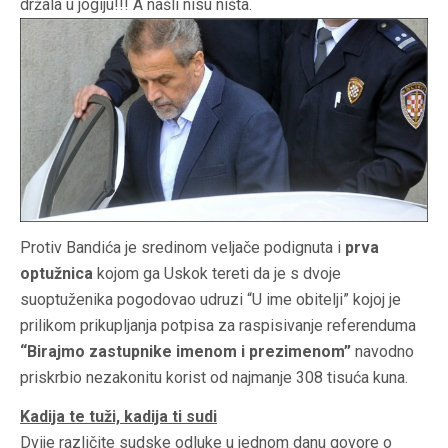
držala u jogiju!!! A našli nisu ništa.
Protiv Bandića je sredinom veljače podignuta i
prva
optužnica
kojom ga Uskok tereti da je s dvoje
suoptuženika pogodovao udruzi “U ime obitelji” kojoj je
prilikom prikupljanja potpisa za raspisivanje referenduma
“Birajmo zastupnike imenom i prezimenom”
navodno
priskrbio nezakonitu korist od najmanje 308 tisuća kuna.
Kadija te tuži, kadija ti sudi
Dvije različite sudske odluke u jednom danu govore o