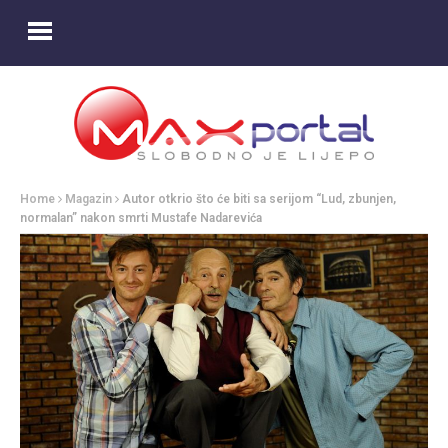
Home
Magazin
Autor otkrio što će biti sa serijom “Lud, zbunjen,
normalan” nakon smrti Mustafe Nadarevića