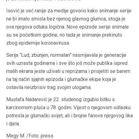
Isović je već ranije za medije govorio kako snimanje serije
ne bi imalo smisla bez njenog glavnog glumca, stoga je
ova njegova odluka logična. Nove epizode serije snimale
su se početkom godine, no tada je snimanje prekinuto
zbog epidemije koronavirusa.
Serija “Lud, zbunjen, normalan” nasmijavala je generacije
svih uzrasta godinama i sve što još može publika ispred
malih ekrana jeste uživati u reprizama i prisjetiti se barem
na taj način sjajnih epizoda i glumačke ekipe koja je
ostavila neizbrisiv trag svojim ulogama.
Mustafa Nadarević je 22. studenog izgubio bitku s
karcinomom pluća u 78. godini. Vijest o njegovom odlasku
potresla je glumački svijet, ali i brojne fanove njegovog lika
i djela.
Megy M. /Foto: press