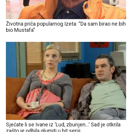
Životna priča popularnog Izeta: “Da sam birao ne bih
bio Mustafa”
Sjećate li se Ivane iz ‘Lud, zbunjen…’ Sad je otkrila
zašto je odbila glumiti u hit seriji