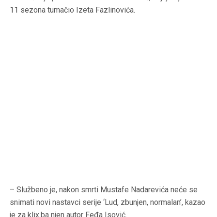
11 sezona tumačio Izeta Fazlinovića.
– Službeno je, nakon smrti Mustafe Nadarevića neće se
snimati novi nastavci serije ‘Lud, zbunjen, normalan’, kazao
je za klix.ba njen autor Feđa Isović.