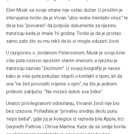
Elon Musk sa svoje strane nije ostao dužan. U prošlim je
intervjuima tvrdio da je Vivian “ubio woke mentalni virus” te
da je bio “prevaren” da potpiše dokumente za njezinu
tranziciju kada je imala 16 godina. Tvrdio je da je pristao
samo zato što su mu rekli da bi si mogla oduzeti život.
U razgovoru s Jordanom Petersonom, Musk je svoju kćer
više puta oslovio njezinim starim imenom, a njezinu je
tranziciju nazvao “zločinom”. U svojoj biografiji je naveo
kako je više puta pokušao stupiti u kontakt s njom, ali da
ona “ne želi provoditi vrijeme s njim”, na što je jednom
prilikom zaključio: “Ne možeš dobiti sve bitke”.
Unatoč privilegiranom odrastanju, Vivianin život nije bio
bez izazova. Pohađala je “privatnu srednju školu punu
‘nepo beba'”, gdje joj je kolegica iz razreda bila Apple, kći
Gwyneth Paltrow i Chrisa Martina. Kaže da se ondje borila