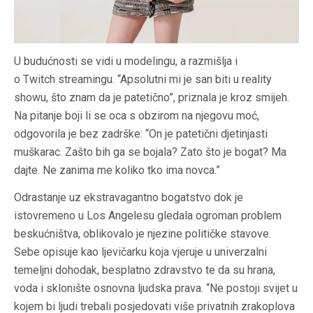
U budućnosti se vidi u modelingu, a razmišlja i
o Twitch streamingu. “Apsolutni mi je san biti u reality
showu, što znam da je patetično”, priznala je kroz smijeh.
Na pitanje boji li se oca s obzirom na njegovu moć,
odgovorila je bez zadrške: “On je patetični djetinjasti
muškarac. Zašto bih ga se bojala? Zato što je bogat? Ma
dajte. Ne zanima me koliko tko ima novca.”
Odrastanje uz ekstravagantno bogatstvo dok je
istovremeno u Los Angelesu gledala ogroman problem
beskućništva, oblikovalo je njezine političke stavove.
Sebe opisuje kao ljevičarku koja vjeruje u univerzalni
temeljni dohodak, besplatno zdravstvo te da su hrana,
voda i sklonište osnovna ljudska prava. “Ne postoji svijet u
kojem bi ljudi trebali posjedovati više privatnih zrakoplova