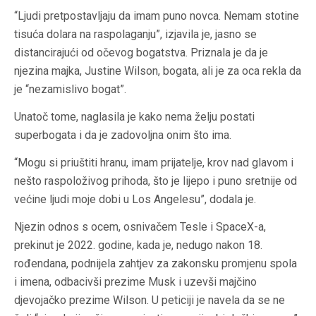
“Ljudi pretpostavljaju da imam puno novca. Nemam stotine
tisuća dolara na raspolaganju”, izjavila je, jasno se
distancirajući od očevog bogatstva. Priznala je da je
njezina majka, Justine Wilson, bogata, ali je za oca rekla da
je “nezamislivo bogat”.
Unatoč tome, naglasila je kako nema želju postati
superbogata i da je zadovoljna onim što ima.
“Mogu si priuštiti hranu, imam prijatelje, krov nad glavom i
nešto raspoloživog prihoda, što je lijepo i puno sretnije od
većine ljudi moje dobi u Los Angelesu”, dodala je.
Njezin odnos s ocem, osnivačem Tesle i SpaceX-a,
prekinut je 2022. godine, kada je, nedugo nakon 18.
rođendana, podnijela zahtjev za zakonsku promjenu spola
i imena, odbacivši prezime Musk i uzevši majčino
djevojačko prezime Wilson. U peticiji je navela da se ne