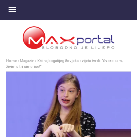
Home
Magazin
Kći najbogatijeg čovjeka svijeta tvrdi: “Švorc sam,
živim s tri cimerice!”