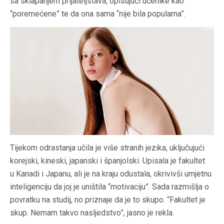
sa sklapanjem prijateljstava, opisujući učenike kao
“poremećene” te da ona sama “nije bila popularna”.
Tijekom odrastanja učila je više stranih jezika, uključujući
korejski, kineski, japanski i španjolski. Upisala je fakultet
u Kanadi i Japanu, ali je na kraju odustala, okrivivši umjetnu
inteligenciju da joj je uništila “motivaciju”. Sada razmišlja o
povratku na studij, no priznaje da je to skupo. “Fakultet je
skup. Nemam takvo nasljedstvo”, jasno je rekla.