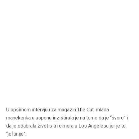
U opširnom intervjuu za magazin
The Cut
,
mlada
manekenka u usponu inzistirala je na tome da je “švorc” i
da je odabrala život s tri cimera u Los Angelesu jer je to
“jeftinije”.