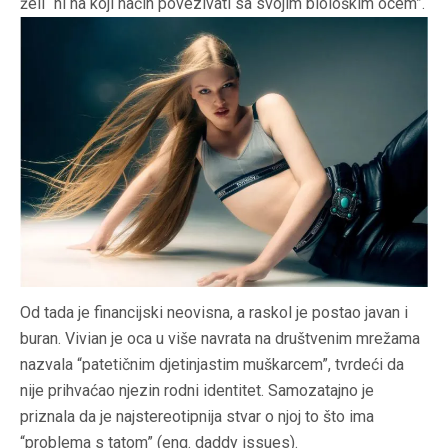
želi “ni na koji način povezivati sa svojim biološkim ocem”.
Od tada je financijski neovisna, a raskol je postao javan i
buran. Vivian je oca u više navrata na društvenim mrežama
nazvala “patetičnim djetinjastim muškarcem”, tvrdeći da
nije prihvaćao njezin rodni identitet. Samozatajno je
priznala da je najstereotipnija stvar o njoj to što ima
“problema s tatom” (eng. daddy issues).