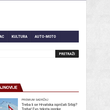
AC
KULTURA
AUTO-MOTO
AJNOVIJE
PREMIUM SADRŽAJ
Treba li se Hrvatska ispričati Srbiji?
Treba! Evo teksta isprike