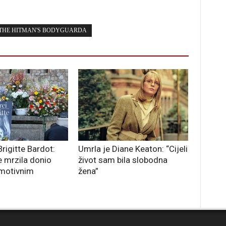
THE HITMAN'S BODYGUARDA
rigitte Bardot:
Umrla je Diane Keaton: “Cijeli
e mrzila donio
život sam bila slobodna
emotivnim
žena”