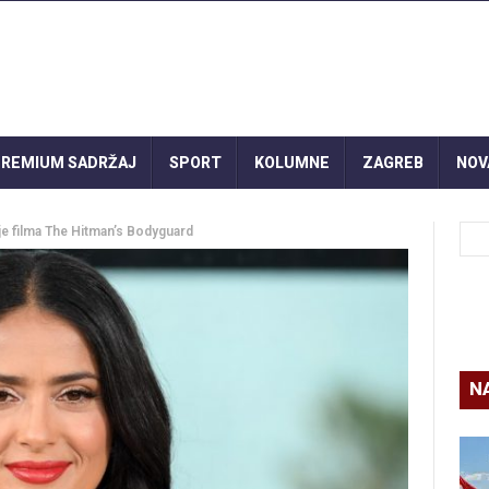
REMIUM SADRŽAJ
SPORT
KOLUMNE
ZAGREB
NOV
e filma The Hitman’s Bodyguard
N