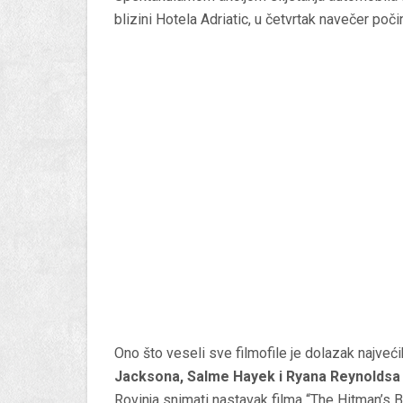
blizini Hotela Adriatic, u četvrtak navečer poč
Ono što veseli sve filmofile je dolazak najveć
Jacksona, Salme Hayek i Ryana Reynoldsa
Rovinja snimati nastavak filma “The Hitman’s 