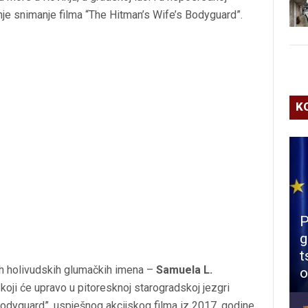
inje snimanje filma “The Hitman’s Wife’s Bodyguard”.
K
P
g
t
ih holivudskih glumačkih imena –
Samuela L.
o
koji će upravo u pitoresknoj starogradskoj jezgri
Bodyguard”, uspješnog akcijskog filma iz 2017. godine.