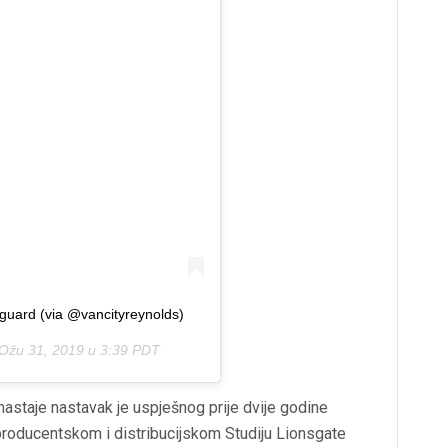
uard (via @vancityreynolds)
Ožu 31, 2019 u 3:39 PDT
nastaje nastavak je uspješnog prije dvije godine
producentskom i distribucijskom Studiju Lionsgate