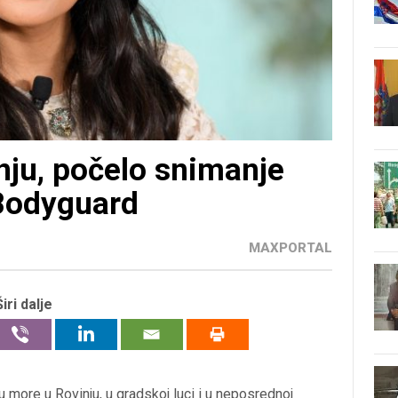
ju, počelo snimanje
 Bodyguard
MAXPORTAL
Širi dalje
 more u Rovinju, u gradskoj luci i u neposrednoj