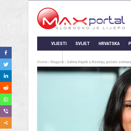
VIJESTI
SVIJET
HRVATSKA
P
GASTRO
Home
Magazin
Salma Hayek u Rovinju, počelo snimanj