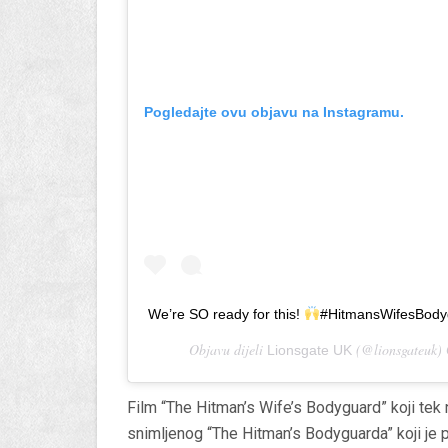
Pogledajte ovu objavu na Instagramu.
We’re SO ready for this!
#HitmansWifesBodyg
Objavu dijeli
(@lionsgateuk)
Lionsgate UK
Film “The Hitman’s Wife’s Bodyguard” koji tek 
snimljenog “The Hitman’s Bodyguarda” koji je 