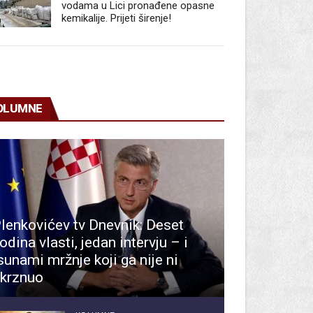
vodama u Lici pronađene opasne
kemikalije. Prijeti širenje!
OLUMNE
lenkovićev tv Dnevnik: Deset
odina vlasti, jedan intervju – i
sunami mržnje koji ga nije ni
krznuo