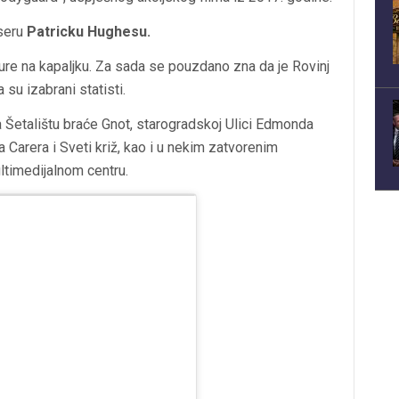
iseru
Patricku Hughesu.
cure na kapaljku. Za sada se pouzdano zna da je Rovinj
 su izabrani statisti.
a Šetalištu braće Gnot, starogradskoj Ulici Edmonda
a Carera i Sveti križ, kao i u nekim zatvorenim
ltimedijalnom centru.