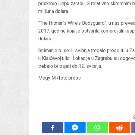
priskrbio lijepu zaradu. S relativno skromnim 
milijuna dolara.
“The Hitman’s Wife’s Bodyguard”, u nas preved
2017. godine koja je ostvarila komercijalni uspj
dolara.
Snimanje bi se 1. svibnja trebalo preseliti u 
u Klaićevoj ulici. Lokacije u Zagrebu su dog
trebalo bi trajati do 12. svibnja.
Megy M./foto:press