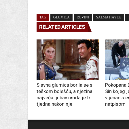
TAG
GLUMICA
ROVINJ
SALMA HAYEK
RELATED ARTICLES
Slavna glumica borila se s
Pokopana B
teškom bolešću, a njezina
Sin kojeg j
najveća ljubav umrla je tri
vijenac s 
tjedna nakon nje
natpisom