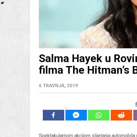
Salma Hayek u Rovin
filma The Hitman’s
6 TRAVNJA, 2019
Spektakularnom akcijom slijetanja automobila u