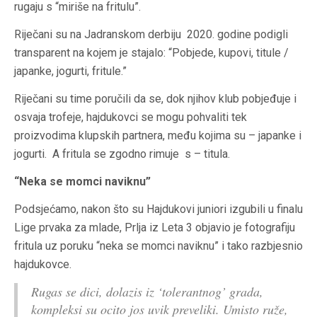
rugaju s “miriše na fritulu”.
Riječani su na Jadranskom derbiju 2020. godine podigli
transparent na kojem je stajalo: “Pobjede, kupovi, titule /
japanke, jogurti, fritule.”
Riječani su time poručili da se, dok njihov klub pobjeđuje i
osvaja trofeje, hajdukovci se mogu pohvaliti tek
proizvodima klupskih partnera, među kojima su – japanke i
jogurti. A fritula se zgodno rimuje s – titula.
“Neka se momci naviknu”
Podsjećamo, nakon što su Hajdukovi juniori izgubili u finalu
Lige prvaka za mlade, Prlja iz Leta 3 objavio je fotografiju
fritula uz poruku “neka se momci naviknu” i tako razbjesnio
hajdukovce.
Rugas se dici, dolazis iz ‘tolerantnog’ grada,
kompleksi su ocito jos uvik preveliki. Umisto ruže,