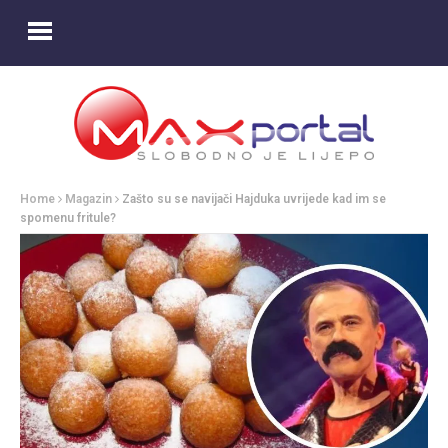
Home
Magazin
Zašto su se navijači Hajduka uvrijede kad im se
spomenu fritule?