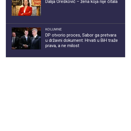
Dalija Orešković – žena koja nije čitala
KOLUMNE
DP otvorio proces, Sabor ga pretvara
u državni dokument: Hrvati u BiH traže
prava, a ne milost