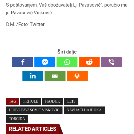
S poštovanjem, Vaš obožavatelj Lj. Pavasović”, poručio mu
je Pavasović Visković.
D.M. /Foto: Twitter
Širi dalje
TAG
FRITULE
HAJDUK
LET3
LJUBO PAVASOVIĆ VISKOVIĆ
NAVIJAČI HAJDUKA
TORCIDA
RELATED ARTICLES