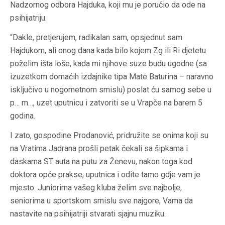
Nadzornog odbora Hajduka, koji mu je poručio da ode na
psihijatriju.
“Dakle, pretjerujem, radikalan sam, opsjednut sam
Hajdukom, ali onog dana kada bilo kojem Zg ili Ri djetetu
poželim išta loše, kada mi njihove suze budu ugodne (sa
izuzetkom domaćih izdajnike tipa Mate Baturina – naravno
isključivo u nogometnom smislu) poslat ću samog sebe u
p… m…, uzet uputnicu i zatvoriti se u Vrapče na barem 5
godina.
I zato, gospodine Prodanović, pridružite se onima koji su
na Vratima Jadrana prošli petak čekali sa šipkama i
daskama ST auta na putu za Ženevu, nakon toga kod
doktora opće prakse, uputnica i odite tamo gdje vam je
mjesto. Juniorima vašeg kluba želim sve najbolje,
seniorima u sportskom smislu sve najgore, Vama da
nastavite na psihijatriji stvarati sjajnu muziku.