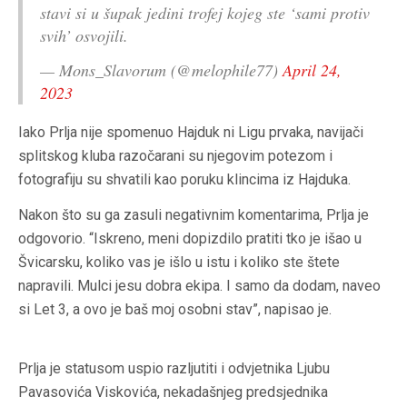
stavi si u šupak jedini trofej kojeg ste ‘sami protiv
svih’ osvojili.
— Mons_Slavorum (@melophile77)
April 24,
2023
Iako Prlja nije spomenuo Hajduk ni Ligu prvaka, navijači
splitskog kluba razočarani su njegovim potezom i
fotografiju su shvatili kao poruku klincima iz Hajduka.
Nakon što su ga zasuli negativnim komentarima, Prlja je
odgovorio. “Iskreno, meni dopizdilo pratiti tko je išao u
Švicarsku, koliko vas je išlo u istu i koliko ste štete
napravili. Mulci jesu dobra ekipa. I samo da dodam, naveo
si Let 3, a ovo je baš moj osobni stav”, napisao je.
Prlja je statusom uspio razljutiti i odvjetnika Ljubu
Pavasovića Viskovića, nekadašnjeg predsjednika