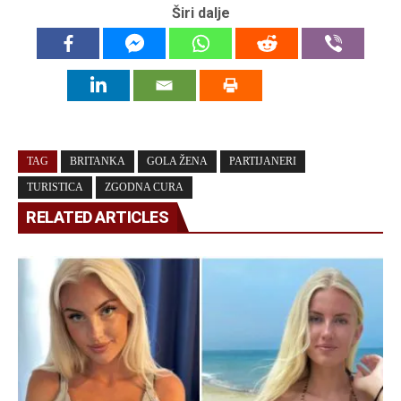
Širi dalje
TAG
BRITANKA
GOLA ŽENA
PARTIJANERI
TURISTICA
ZGODNA CURA
RELATED ARTICLES