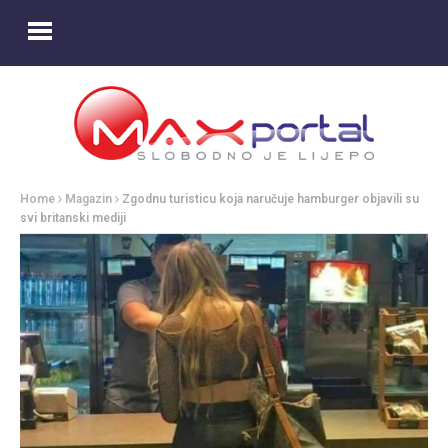
Home
Magazin
Zgodnu turisticu koja naručuje hamburger objavili su
svi britanski mediji