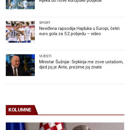
Rijeka do nove europske pobjede
SPORT
Neviđena rapsodija Hajduka u Europi, četiri
euro gola za 5:2 pobjedu – video
VIJESTI
Ministar Šušnjar: Srpkinja me zove ustašom,
djed joj je Ante, prezime joj znate
KOLUMNE