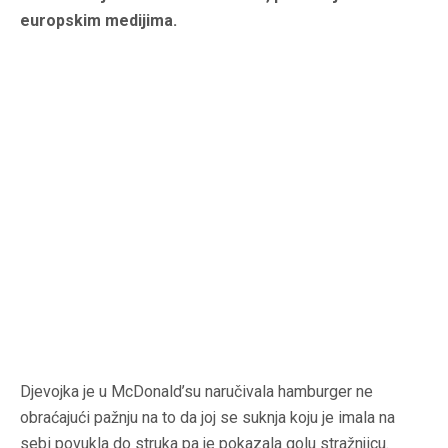
europskim medijima.
Djevojka je u McDonald’su naručivala hamburger ne
obraćajući pažnju na to da joj se suknja koju je imala na
sebi povukla do struka pa je pokazala golu stražnjicu.