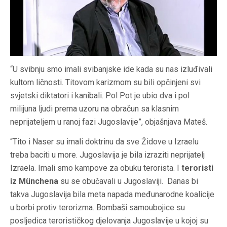
“U svibnju smo imali svibanjske ide kada su nas izluđivali
kultom ličnosti. Titovom karizmom su bili opčinjeni svi
svjetski diktatori i kanibali. Pol Pot je ubio dva i pol
milijuna ljudi prema uzoru na obračun sa klasnim
neprijateljem u ranoj fazi Jugoslavije”, objašnjava Mateš.
“Tito i Naser su imali doktrinu da sve Židove u Izraelu
treba baciti u more. Jugoslavija je bila izraziti neprijatelj
Izraela. Imali smo kampove za obuku terorista. I
teroristi
iz Münchena
su se obučavali u Jugoslaviji. Danas bi
takva Jugoslavija bila meta napada međunarodne koalicije
u borbi protiv terorizma. Bombaši samoubojice su
posljedica terorističkog djelovanja Jugoslavije u kojoj su