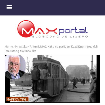
Home
Hrvatska
Antun Mateš: Kako su partizani Kazališnom trgu dali
ime ratnog zločinca Tita