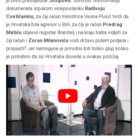
je bivši predsjednik
Josipović
donosio ‘hrestomatiju’
dokumenata srpskom veleposlaniku
Radivoju
Cvetičaninu,
za čiji račun ministrica Vesna Pusić tvrdi da
je Hrvatska bila agresor u BiH, za čiji je račun
Predrag
Matiću
objavio registar Branitelj i na kraju treba vidjeti za
čiji račun i
Zoran Milanoviću
vodi državu putem podjela i
propasti? Jer nemoguće je prirodno biti toliko glup koliko
je potrebno da se Hrvatska dovede u ovakav položaj.