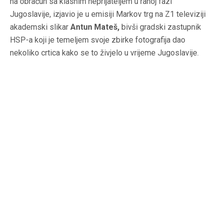
na obračun sa klasnim neprijateljem u ranoj fazi
Jugoslavije, izjavio je u emisiji Markov trg na Z1 televiziji
akademski slikar
Antun Mateš,
bivši gradski zastupnik
HSP-a koji je temeljem svoje zbirke fotografija dao
nekoliko crtica kako se to živjelo u vrijeme Jugoslavije.