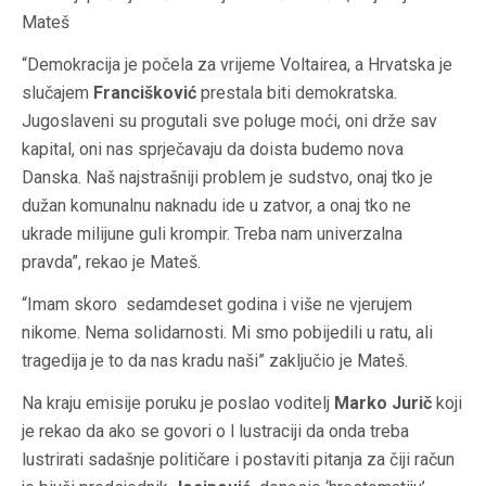
Mateš
“Demokracija je počela za vrijeme Voltairea, a Hrvatska je
slučajem
Francišković
prestala biti demokratska.
Jugoslaveni su progutali sve poluge moći, oni drže sav
kapital, oni nas sprječavaju da doista budemo nova
Danska. Naš najstrašniji problem je sudstvo, onaj tko je
dužan komunalnu naknadu ide u zatvor, a onaj tko ne
ukrade milijune guli krompir. Treba nam univerzalna
pravda”, rekao je Mateš.
“Imam skoro sedamdeset godina i više ne vjerujem
nikome. Nema solidarnosti. Mi smo pobijedili u ratu, ali
tragedija je to da nas kradu naši” zaključio je Mateš.
Na kraju emisije poruku je poslao voditelj
Marko Jurič
koji
je rekao da ako se govori o l lustraciji da onda treba
lustrirati sadašnje političare i postaviti pitanja za čiji račun