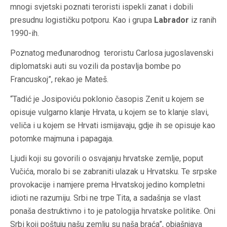
mnogi svjetski poznati teroristi ispekli zanat i dobili
presudnu logističku potporu. Kao i grupa
Labrador
iz ranih
1990-ih.
Poznatog međunarodnog teroristu Carlosa jugoslavenski
diplomatski auti su vozili da postavlja bombe po
Francuskoj”, rekao je Mateš.
“Tadić je Josipoviću poklonio časopis Zenit u kojem se
opisuje vulgarno klanje Hrvata, u kojem se to klanje slavi,
veliča i u kojem se Hrvati ismijavaju, gdje ih se opisuje kao
potomke majmuna i papagaja.
Ljudi koji su govorili o osvajanju hrvatske zemlje, poput
Vučića, moralo bi se zabraniti ulazak u Hrvatsku. Te srpske
provokacije i namjere prema Hrvatskoj jedino kompletni
idioti ne razumiju. Srbi ne trpe Tita, a sadašnja se vlast
ponaša destruktivno i to je patologija hrvatske politike. Oni
Srbi koji poštuju našu zemlju su naša braća”, objašnjava