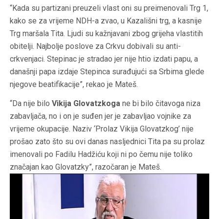
“Kada su partizani preuzeli vlast oni su preimenovali Trg 1,
kako se za vrijeme NDH-a zvao, u Kazališni trg, a kasnije
Trg maršala Tita. Ljudi su kažnjavani zbog grijeha vlastitih
obitelji. Najbolje poslove za Crkvu dobivali su anti-
crkvenjaci. Stepinac je stradao jer nije htio izdati papu, a
današnji papa izdaje Stepinca surađujući sa Srbima glede
njegove beatifikacije”, rekao je Mateš.
“Da nije bilo
Vikija Glovatzkoga
ne bi bilo čitavoga niza
zabavljača, no i on je suđen jer je zabavljao vojnike za
vrijeme okupacije. Naziv ‘Prolaz Vikija Glovatzkog’ nije
prošao zato što su ovi danas nasljednici Tita pa su prolaz
imenovali po Fadilu Hadžiću koji ni po čemu nije toliko
značajan kao Glovatzky”, razočaran je Mateš.