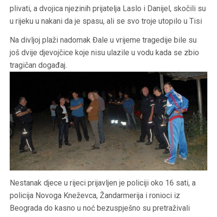
plivati, a dvojica njezinih prijatelja Laslo i Danijel, skočili su
u rijeku u nakani da je spasu, ali se svo troje utopilo u Tisi
Na divljoj plaži nadomak Đale u vrijeme tragedije bile su
još dvije djevojčice koje nisu ulazile u vodu kada se zbio
tragičan događaj.
Nestanak djece u rijeci prijavljen je policiji oko 16 sati, a
policija Novoga Kneževca, Žandarmerija i ronioci iz
Beograda do kasno u noć bezuspješno su pretraživali