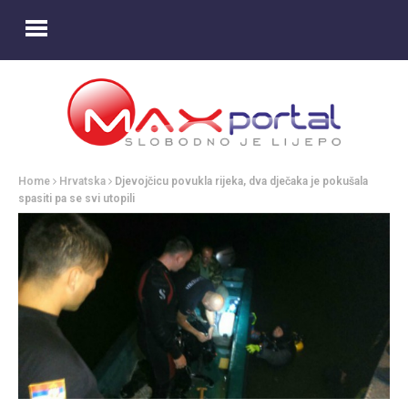
Home
Hrvatska
Djevojčicu povukla rijeka, dva dječaka je pokušala
spasiti pa se svi utopili