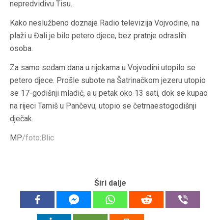
nepredvidivu Tisu.
Kako neslužbeno doznaje Radio televizija Vojvodine, na
plaži u Đali je bilo petero djece, bez pratnje odraslih
osoba.
Za samo sedam dana u rijekama u Vojvodini utopilo se
petero djece. Prošle subote na Šatrinačkom jezeru utopio
se 17-godišnji mladić, a u petak oko 13 sati, dok se kupao
na rijeci Tamiš u Pančevu, utopio se četrnaestogodišnji
dječak.
MP
/foto:Blic
Širi dalje