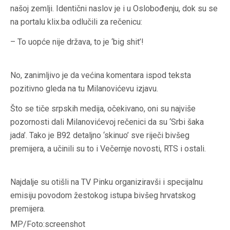
našoj zemlji. Identični naslov je i u Oslobođenju, dok su se
na portalu klix.ba odlučili za rečenicu:
– To uopće nije država, to je ‘big shit’!
No, zanimljivo je da većina komentara ispod teksta
pozitivno gleda na tu Milanovićevu izjavu.
Što se tiče srpskih medija, očekivano, oni su najviše
pozornosti dali Milanovićevoj rečenici da su ‘Srbi šaka
jada’. Tako je B92 detaljno ‘skinuo’ sve riječi bivšeg
premijera, a učinili su to i Večernje novosti, RTS i ostali.
Najdalje su otišli na TV Pinku organiziravši i specijalnu
emisiju povodom žestokog istupa bivšeg hrvatskog
premijera.
MP/Foto:screenshot