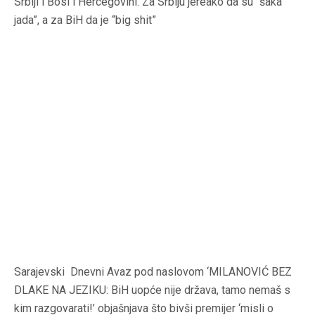
Srbiji i Bosi i Hercegovini. Za Srbiju jereako da su “šaka
jada”, a za BiH da je “big shit”
Sarajevski Dnevni Avaz pod naslovom ‘MILANOVIĆ BEZ
DLAKE NA JEZIKU: BiH uopće nije država, tamo nemaš s
kim razgovarati!’ objašnjava što bivši premijer ‘misli o