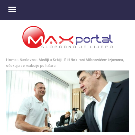
Home
Naslovna
Mediji u Srbiji i BiH šokirani Milanovićem izjavama,
očekuju se reakcije političara