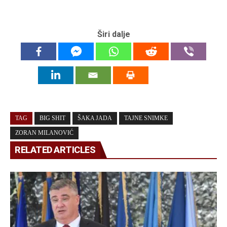
Širi dalje
TAG
BIG SHIT
ŠAKA JADA
TAJNE SNIMKE
ZORAN MILANOVIĆ
RELATED ARTICLES