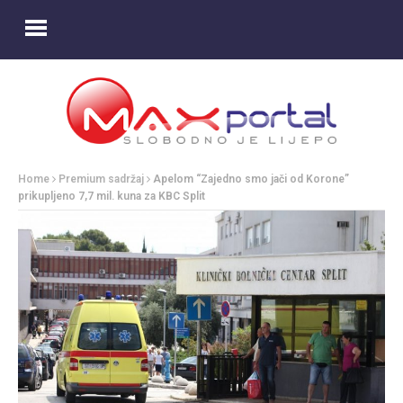
Home
Premium sadržaj
Apelom “Zajedno smo jači od Korone”
prikupljeno 7,7 mil. kuna za KBC Split