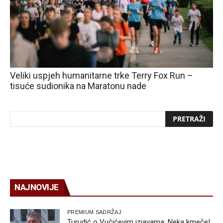
Veliki uspjeh humanitarne trke Terry Fox Run –
tisuće sudionika na Maratonu nade
NAJNOVIJE
PREMIUM SADRŽAJ
Turudić o Vučićevim izjavama: Neka kmeče!