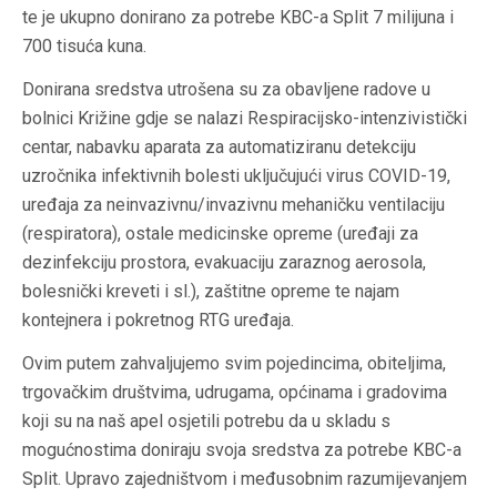
te je ukupno donirano za potrebe KBC-a Split 7 milijuna i
700 tisuća kuna.
Donirana sredstva utrošena su za obavljene radove u
bolnici Križine gdje se nalazi Respiracijsko-intenzivistički
centar, nabavku aparata za automatiziranu detekciju
uzročnika infektivnih bolesti uključujući virus COVID-19,
uređaja za neinvazivnu/invazivnu mehaničku ventilaciju
(respiratora), ostale medicinske opreme (uređaji za
dezinfekciju prostora, evakuaciju zaraznog aerosola,
bolesnički kreveti i sl.), zaštitne opreme te najam
kontejnera i pokretnog RTG uređaja.
Ovim putem zahvaljujemo svim pojedincima, obiteljima,
trgovačkim društvima, udrugama, općinama i gradovima
koji su na naš apel osjetili potrebu da u skladu s
mogućnostima doniraju svoja sredstva za potrebe KBC-a
Split. Upravo zajedništvom i međusobnim razumijevanjem