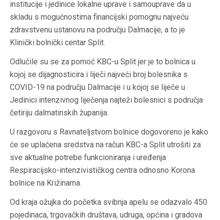
institucije i jedinice lokalne uprave i samouprave da u
skladu s mogućnostima financijski pomognu najveću
zdravstvenu ustanovu na području Dalmacije, a to je
Klinički bolnički centar Split.
Odlučile su se za pomoć KBC-u Split jer je to bolnica u
kojoj se dijagnosticira i liječi najveći broj bolesnika s
COVID-19 na području Dalmacije i u kojoj se liječe u
Jedinici intenzivnog liječenja najteži bolesnici s područja
četiriju dalmatinskih županija.
U razgovoru s Ravnateljstvom bolnice dogovoreno je kako
će se uplaćena sredstva na račun KBC-a Split utrošiti za
sve aktualne potrebe funkcioniranja i uređenja
Respiracijsko-intenzivističkog centra odnosno Korona
bolnice na Križinama.
Od kraja ožujka do početka svibnja apelu se odazvalo 450
pojedinaca, trgovačkih društava, udruga, općina i gradova