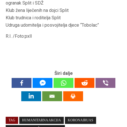
ogranak Split i SDŽ
Klub žena liječenih na dojci Split
Klub trudnica i roditelja Split
Udruga udomitelja i posvojitelja djece “Tobolac”
R.I. /Foto:pxll
Širi dalje
TAG
HUMANITARNA AKCIJA
KORONAIRUAS