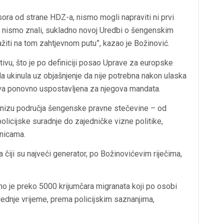
ora od strane HDZ-a, nismo mogli napraviti ni prvi
er nismo znali, sukladno novoj Uredbi o šengenskim
ažiti na tom zahtjevnom putu”, kazao je Božinović.
ativu, što je po definiciji posao Uprave za europske
a ukinula uz objašnjenje da nije potrebna nakon ulaska
prava ponovno uspostavljena za njegova mandata.
u nizu područja šengenske pravne stečevine – od
olicijske suradnje do zajedničke vizne politike,
anicama.
čiji su najveći generator, po Božinovićevim riječima,
no je preko 5000 krijumčara migranata koji po osobi
jednje vrijeme, prema policijskim saznanjima,