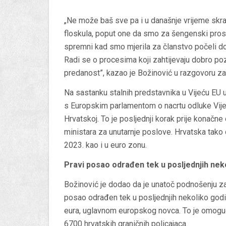
„Ne može baš sve pa i u današnje vrijeme skra
floskula, poput one da smo za šengenski prost
spremni kad smo mjerila za članstvo počeli do
Radi se o procesima koji zahtijevaju dobro po
predanost”, kazao je Božinović u razgovoru za
Na sastanku stalnih predstavnika u Vijeću EU 
s Europskim parlamentom o nacrtu odluke Vije
Hrvatskoj. To je posljednji korak prije konačne
ministara za unutarnje poslove. Hrvatska tako
2023. kao i u euro zonu.
Pravi posao odrađen tek u posljednjih nek
Božinović je dodao da je unatoč podnošenju zah
posao odrađen tek u posljednjih nekoliko godi
eura, uglavnom europskog novca. To je omoguć
6700 hrvatskih graničnih policajaca.