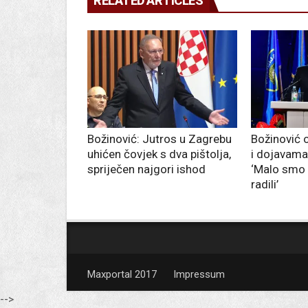
RELATED ARTICLES
Božinović: Jutros u Zagrebu
Božinović 
uhićen čovjek s dva pištolja,
i dojavam
spriječen najgori ishod
‘Malo smo p
radili’
Maxportal 2017
Impressum
-->