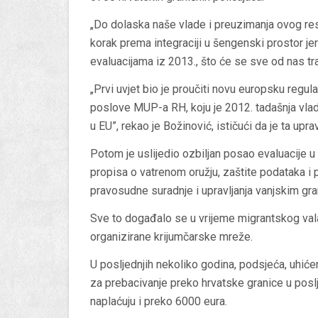
„Do dolaska naše vlade i preuzimanja ovog res
korak prema integraciji u šengenski prostor j
evaluacijama iz 2013., što će se sve od nas tr
„Prvi uvjet bio je proučiti novu europsku regul
poslove MUP-a RH, koju je 2012. tadašnja vlad
u EU”, rekao je Božinović, ističući da je ta u
Potom je uslijedio ozbiljan posao evaluacije 
propisa o vatrenom oružju, zaštite podataka i p
pravosudne suradnje i upravljanja vanjskim gr
Sve to događalo se u vrijeme migrantskog vala 
organizirane krijumčarske mreže.
U posljednjih nekoliko godina, podsjeća, uhiće
za prebacivanje preko hrvatske granice u posl
naplaćuju i preko 6000 eura.