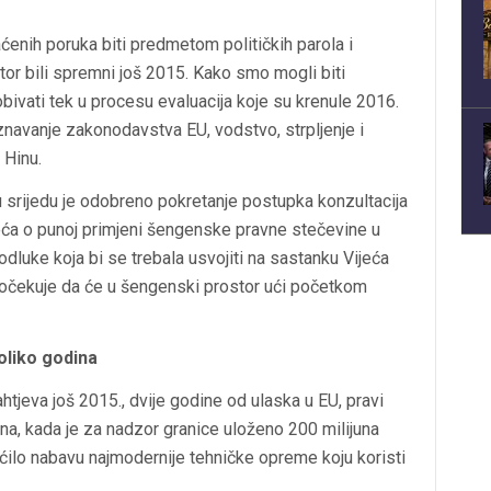
ćenih poruka biti predmetom političkih parola i
or bili spremni još 2015. Kako smo mogli biti
bivati tek u procesu evaluacija koje su krenule 2016.
znavanje zakonodavstva EU, vodstvo, strpljenje i
 Hinu.
u srijedu je odobreno pokretanje postupka konzultacija
ća o punoj primjeni šengenske pravne stečevine u
 odluke koja bi se trebala usvojiti na sastanku Vijeća
 očekuje da će u šengenski prostor ući početkom
oliko godina
tjeva još 2015., dvije godine od ulaska u EU, pravi
na, kada je za nadzor granice uloženo 200 milijuna
ilo nabavu najmodernije tehničke opreme koju koristi