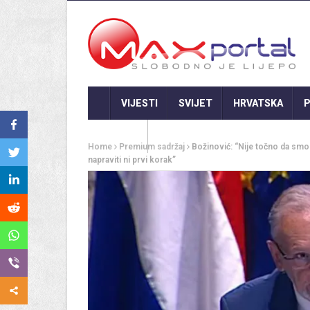
VIJESTI
SVIJET
HRVATSKA
P
GASTRO
Home
Premium sadržaj
Božinović: “Nije točno da sm
napraviti ni prvi korak”