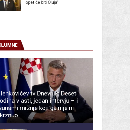
opet će biti Oluja”
OLUMNE
lenkovićev tv Dnevnik: Deset
odina vlasti, jedan intervju – i
sunami mržnje koji ga nije ni
krznuo