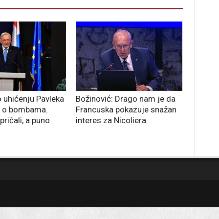
o uhićenju Pavleka
Božinović: Drago nam je da
a o bombama.
Francuska pokazuje snažan
ričali, a puno
interes za Nicoliera