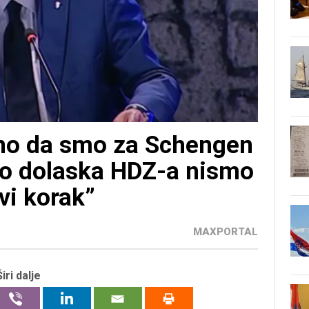
čno da smo za Schengen
Do dolaska HDZ-a nismo
rvi korak”
MAXPORTAL
Širi dalje