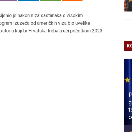
cijenio je nakon niza sastanaka s visokim
ogram izuzeća od američkih viza bio uvelike
tor u koji bi Hrvatska trebala ući početkom 2023.
K
P
g
t
o