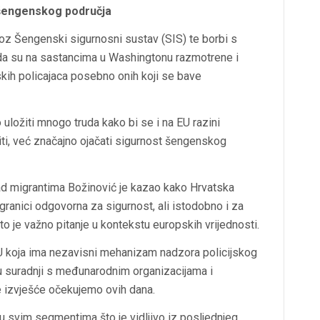
 šengenskog područja
roz Šengenski sigurnosni sustav (SIS) te borbi s
 da su na sastancima u Washingtonu razmotrene i
kih policajaca posebno onih koji se bave
uložiti mnogo truda kako bi se i na EU razini
ti, već značajno ojačati sigurnost šengenskog
 nad migrantima Božinović je kazao kako Hrvatska
granici odgovorna za sigurnost, ali istodobno i za
to je važno pitanje u kontekstu europskih vrijednosti.
 EU koja ima nezavisni mehanizam nadzora policijskog
u suradnji s međunarodnim organizacijama i
je izvješće očekujemo ovih dana.
 u svim segmentima što je vidljivo iz posljednjeg