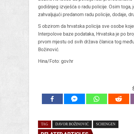
godišnjeg izvješća o radu policije. Osim toga, 
zahvaljujući predanom radu policije, dodaje, d
S obzirom da hrvatska policija sve osobe koje
Interpolove baze podataka, Hrvatska je po br
prvom mjestu od svih država članica tog međun
Božinović.
Hina/Foto: gov.hr
TAG
DAVOR BOŽINOVIĆ
SCHENGEN