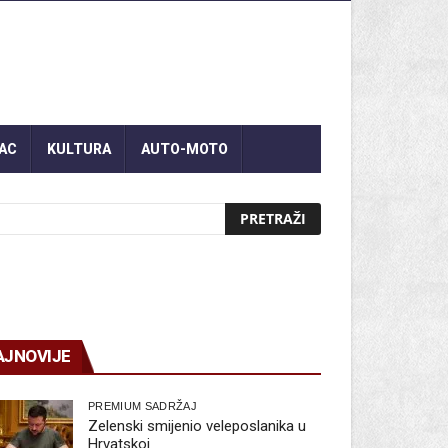
AC
KULTURA
AUTO-MOTO
AJNOVIJE
PREMIUM SADRŽAJ
Zelenski smijenio veleposlanika u
Hrvatskoj