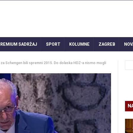
REMIUM SADRŽAJ
SPORT
KOLUMNE
ZAGREB
NOV
o za Schengen bili spremni 2015. Do dolaska HDZ-a nismo mogli
N