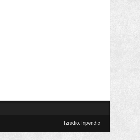
Izradio:
Inpendio