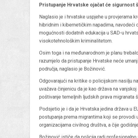
Pristupanje Hrvatske ojačat će sigurnost
Naglasio je i hrvatske uspjehe u provjerama k
hibridnim i kibernetičkim napadima, navodeći
mogućnosti dodatnih edukacija u SAD-u hrvats
visokotehnološkim kriminalitetom.
Osim toga i na međunarodnom je planu trebalo 
razumjelo da pristupanje Hrvatske neće umanji
područja, naglasio je Božinović.
Odgovarajući na kritike o policijskom nasilju
uvažava činjenicu da je kao država na vanjskoj 
poštivanje temeljnih ljudskih prava migranata š
Podsjetio je i da je Hrvatska jedina država u
postupanja prema migrantima koji se provodi 
organizacijama civilnog društva, a čije godišn
Božinović ističe da policija radi profesionalno