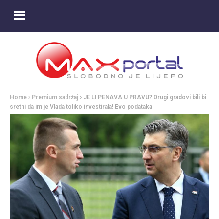
Home
Premium sadržaj
JE LI PENAVA U PRAVU? Drugi gradovi bili bi
sretni da im je Vlada toliko investirala! Evo podataka