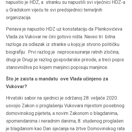
napustio je HDZ, a stranku su napustili svi vijećnici HDZ-a
u Gradskom vijeću te svi predsjednici temeljnih
organizacija.
Penava je napustio HDZ uz konstataciju da Plenkovićeva
Vlada za Vukovar ne čini gotovo ništa. Naveo tri bitna
razloga za odlazak iz stranke u kojoj je stvorio političku
biografiju: Prvi razlog je neprocesuiranje ratnih zločina,
drugi je Drugi je razlog gospodarske prirode, a treći popis
stanovništva po kojem manjinci popisuju manjince.
Što je zaista u mandatu ove Vlada učinjeno za
Vukovar?
Hrvatski sabor na sjednici je održanoj 28. veljače 2020.
usvojio Zakon o proglašenju Vukovara mjestom posebnog
domovinskog pijeteta, a novim Zakonom o blagdanima,
spomendanima i neradnim danima, 8. studenog proglašen
je blagdanom kao Dan sjećanja na žrtve Domovinskog rata