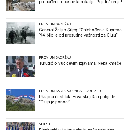
pronađene opasne kemikalije. Prijeti širenje!
PREMIUM SADRŽAJ
General Željko Šiljeg: “Oslobođenje Kupresa
‘94. bilo je od presudne važnosti za Oluju”
PREMIUM SADRŽAJ
Turudić o Vučićevim izjavama: Neka kmeče!
PREMIUM SADRŽAJ
UNCATEGORIZED
Ukrajina čestitala Hrvatskoj Dan pobjede:
“Oluja je ponos!”
VIJESTI
Plenković u Kninu najavio veće mirovine: