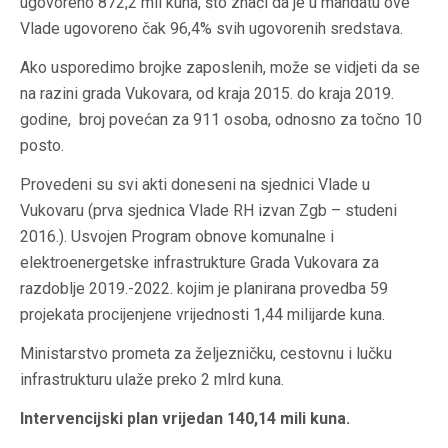
ugovoreno 872,2 mil kuna, što znači da je u mandatu ove
Vlade ugovoreno čak 96,4% svih ugovorenih sredstava.
Ako usporedimo brojke zaposlenih, može se vidjeti da se
na razini grada Vukovara, od kraja 2015. do kraja 2019.
godine, broj povećan za 911 osoba, odnosno za točno 10
posto.
Provedeni su svi akti doneseni na sjednici Vlade u
Vukovaru (prva sjednica Vlade RH izvan Zgb – studeni
2016.). Usvojen Program obnove komunalne i
elektroenergetske infrastrukture Grada Vukovara za
razdoblje 2019.-2022. kojim je planirana provedba 59
projekata procijenjene vrijednosti 1,44 milijarde kuna.
Ministarstvo prometa za željezničku, cestovnu i lučku
infrastrukturu ulaže preko 2 mlrd kuna.
Intervencijski plan vrijedan 140,14 mili kuna.