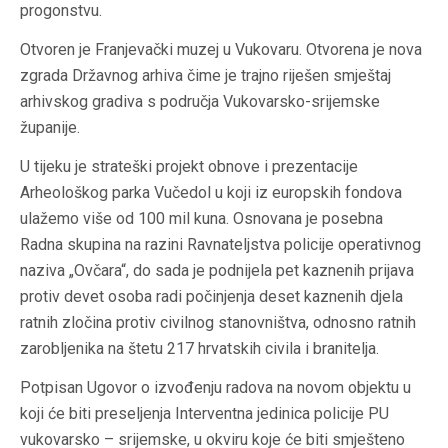
progonstvu.
Otvoren je Franjevački muzej u Vukovaru. Otvorena je nova
zgrada Državnog arhiva čime je trajno riješen smještaj
arhivskog gradiva s područja Vukovarsko-srijemske
županije.
U tijeku je strateški projekt obnove i prezentacije
Arheološkog parka Vučedol u koji iz europskih fondova
ulažemo više od 100 mil kuna. Osnovana je posebna
Radna skupina na razini Ravnateljstva policije operativnog
naziva „Ovčara“, do sada je podnijela pet kaznenih prijava
protiv devet osoba radi počinjenja deset kaznenih djela
ratnih zločina protiv civilnog stanovništva, odnosno ratnih
zarobljenika na štetu 217 hrvatskih civila i branitelja.
Potpisan Ugovor o izvođenju radova na novom objektu u
koji će biti preseljenja Interventna jedinica policije PU
vukovarsko – srijemske, u okviru koje će biti smješteno