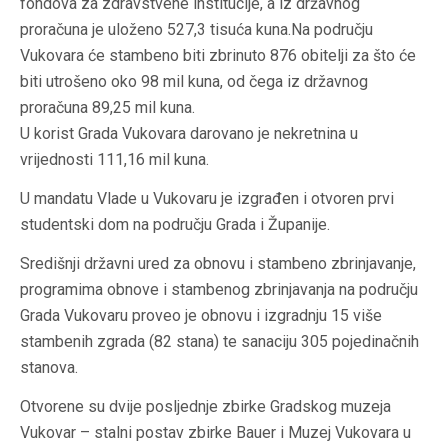
fondova za zdravstvene institucije, a iz državnog
proračuna je uloženo 527,3 tisuća kuna.Na području
Vukovara će stambeno biti zbrinuto 876 obitelji za što će
biti utrošeno oko 98 mil kuna, od čega iz državnog
proračuna 89,25 mil kuna.
U korist Grada Vukovara darovano je nekretnina u
vrijednosti 111,16 mil kuna.
U mandatu Vlade u Vukovaru je izgrađen i otvoren prvi
studentski dom na području Grada i Županije.
Središnji državni ured za obnovu i stambeno zbrinjavanje,
programima obnove i stambenog zbrinjavanja na području
Grada Vukovaru proveo je obnovu i izgradnju 15 više
stambenih zgrada (82 stana) te sanaciju 305 pojedinačnih
stanova.
Otvorene su dvije posljednje zbirke Gradskog muzeja
Vukovar – stalni postav zbirke Bauer i Muzej Vukovara u