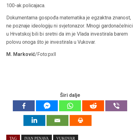
100-ak policajaca.
Dokumentarna gospođa matematika je egzaktna znanost,
ne poznaje ideologiju ni svjetonazor. Mnogi gardonačelnici
u Hrvatskoj bili bi sretni da im je Vlada investirala barem
polovu onoga što je investirala u Vukovar.
M. Marković
/Foto:pxll
Širi dalje
TAG
IVAN PENAVA
VUKOVAR