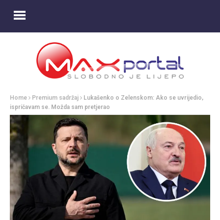
Home
Premium sadržaj
Lukašenko o Zelenskom: Ako se uvrijedio,
ispričavam se. Možda sam pretjerao