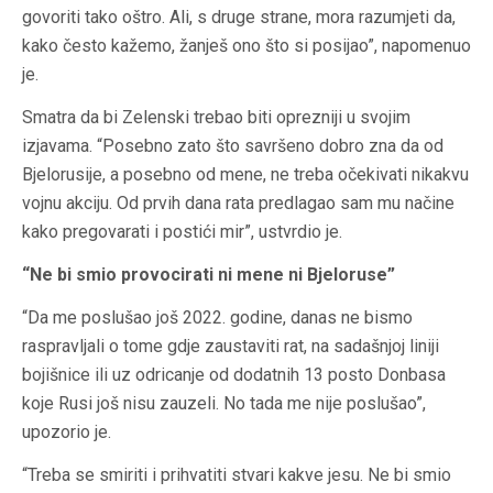
govoriti tako oštro. Ali, s druge strane, mora razumjeti da,
kako često kažemo, žanješ ono što si posijao”, napomenuo
je.
Smatra da bi Zelenski trebao biti oprezniji u svojim
izjavama. “Posebno zato što savršeno dobro zna da od
Bjelorusije, a posebno od mene, ne treba očekivati nikakvu
vojnu akciju. Od prvih dana rata predlagao sam mu načine
kako pregovarati i postići mir”, ustvrdio je.
“Ne bi smio provocirati ni mene ni Bjeloruse”
“Da me poslušao još 2022. godine, danas ne bismo
raspravljali o tome gdje zaustaviti rat, na sadašnjoj liniji
bojišnice ili uz odricanje od dodatnih 13 posto Donbasa
koje Rusi još nisu zauzeli. No tada me nije poslušao”,
upozorio je.
“Treba se smiriti i prihvatiti stvari kakve jesu. Ne bi smio