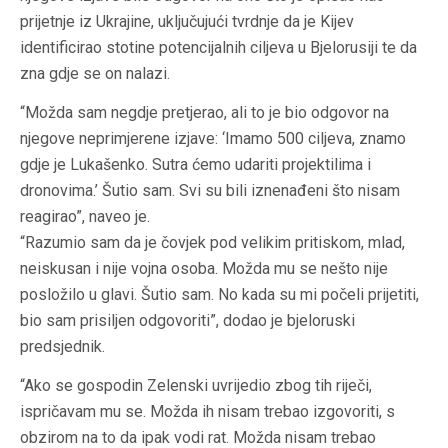
prijetnje iz Ukrajine, uključujući tvrdnje da je Kijev
identificirao stotine potencijalnih ciljeva u Bjelorusiji te da
zna gdje se on nalazi.
“Možda sam negdje pretjerao, ali to je bio odgovor na
njegove neprimjerene izjave: ‘Imamo 500 ciljeva, znamo
gdje je Lukašenko. Sutra ćemo udariti projektilima i
dronovima.’ Šutio sam. Svi su bili iznenađeni što nisam
reagirao”, naveo je.
“Razumio sam da je čovjek pod velikim pritiskom, mlad,
neiskusan i nije vojna osoba. Možda mu se nešto nije
posložilo u glavi. Šutio sam. No kada su mi počeli prijetiti,
bio sam prisiljen odgovoriti”, dodao je bjeloruski
predsjednik.
“Ako se gospodin Zelenski uvrijedio zbog tih riječi,
ispričavam mu se. Možda ih nisam trebao izgovoriti, s
obzirom na to da ipak vodi rat. Možda nisam trebao