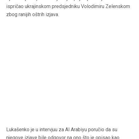
ispričao ukrajinskom predsjedniku Volodimiru Zelenskom
zbog ranijih oštrih izjava.
Lukašenko je u intervjuu za Al Arabiyu poručio da su
njegove izjave bile odgovor na ono što je opisao kao