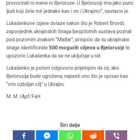
provocirati ni mene ni Bjeloruse. U Bjelorusiji ima jako puno
ljudi koji žele mir jednako kao i on i Ukrajinci”, nastavio je.
Lukašenkove izjave dolaze nakon što je Robert Brovdi,
zapovjednik ukrajinskih Snaga bespilotnih sustava poznat
pod pozivnim znakom “Mađar”, priopćio da su ukrajinske
snage identificirale
500 mogućih ciljeva u Bjelorusiji
te
upozorio Lukašenka da se ne uključuje u rat.
Lukašenko je potom odgovorio prijetnjom da će, ako
Bjelorusija bude ugrožena, napasti ono što je opisao kao
“vrlo ozbiljan cilj” u Ukrajini.
M. M. /Apf/FaH
Širi dalje