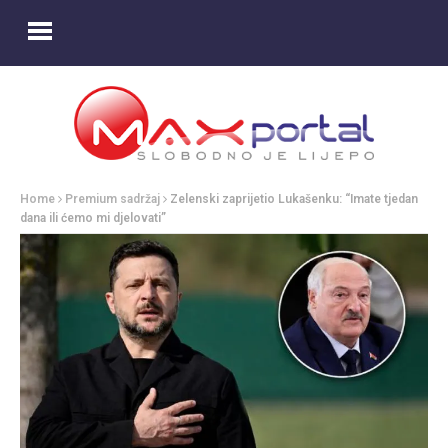
Home
Premium sadržaj
Zelenski zaprijetio Lukašenku: “Imate tjedan
dana ili ćemo mi djelovati”