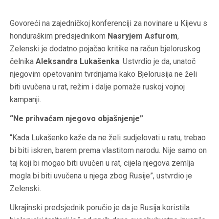
Govoreći na zajedničkoj konferenciji za novinare u Kijevu s
honduraškim predsjednikom
Nasryjem Asfurom
,
Zelenski je dodatno pojačao kritike na račun bjeloruskog
čelnika
Aleksandra Lukašenka
. Ustvrdio je da, unatoč
njegovim opetovanim tvrdnjama kako Bjelorusija ne želi
biti uvučena u rat, režim i dalje pomaže ruskoj vojnoj
kampanji.
“Ne prihvaćam njegovo objašnjenje”
“Kada Lukašenko kaže da ne želi sudjelovati u ratu, trebao
bi biti iskren, barem prema vlastitom narodu. Nije samo on
taj koji bi mogao biti uvučen u rat, cijela njegova zemlja
mogla bi biti uvučena u njega zbog Rusije”, ustvrdio je
Zelenski.
Ukrajinski predsjednik poručio je da je Rusija koristila