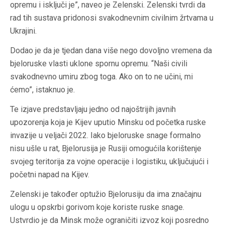
opremu i isključi je”, naveo je Zelenski. Zelenski tvrdi da
rad tih sustava pridonosi svakodnevnim civilnim žrtvama u
Ukrajini.
Dodao je da je tjedan dana više nego dovoljno vremena da
bjeloruske vlasti uklone spornu opremu. “Naši civili
svakodnevno umiru zbog toga. Ako on to ne učini, mi
ćemo”, istaknuo je.
Te izjave predstavljaju jedno od najoštrijih javnih
upozorenja koja je Kijev uputio Minsku od početka ruske
invazije u veljači 2022. Iako bjeloruske snage formalno
nisu ušle u rat, Bjelorusija je Rusiji omogućila korištenje
svojeg teritorija za vojne operacije i logistiku, uključujući i
početni napad na Kijev.
Zelenski je također optužio Bjelorusiju da ima značajnu
ulogu u opskrbi gorivom koje koriste ruske snage.
Ustvrdio je da Minsk može ograničiti izvoz koji posredno