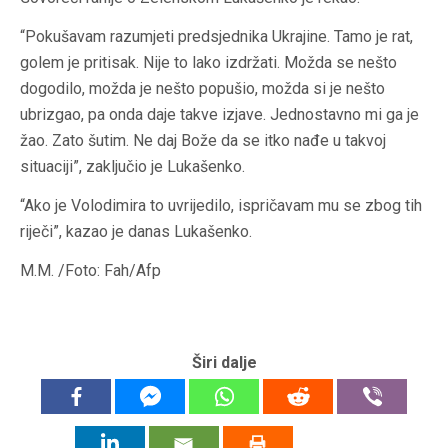
“Pokušavam razumjeti predsjednika Ukrajine. Tamo je rat,
golem je pritisak. Nije to lako izdržati. Možda se nešto
dogodilo, možda je nešto popušio, možda si je nešto
ubrizgao, pa onda daje takve izjave. Jednostavno mi ga je
žao. Zato šutim. Ne daj Bože da se itko nađe u takvoj
situaciji”, zaključio je Lukašenko.
“Ako je Volodimira to uvrijedilo, ispričavam mu se zbog tih
riječi”, kazao je danas Lukašenko.
M.M. /Foto: Fah/Afp
Širi dalje