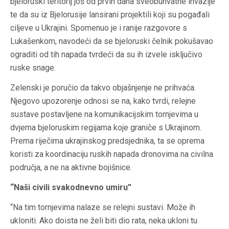
bjeloruski teritorij još od prvih dana sveobuhvatne invazije
te da su iz Bjelorusije lansirani projektili koji su pogađali
ciljeve u Ukrajini. Spomenuo je i ranije razgovore s
Lukašenkom, navodeći da se bjeloruski čelnik pokušavao
ograditi od tih napada tvrdeći da su ih izvele isključivo
ruske snage.
Zelenski je poručio da takvo objašnjenje ne prihvaća.
Njegovo upozorenje odnosi se na, kako tvrdi, relejne
sustave postavljene na komunikacijskim tornjevima u
dvjema bjeloruskim regijama koje graniče s Ukrajinom.
Prema riječima ukrajinskog predsjednika, ta se oprema
koristi za koordinaciju ruskih napada dronovima na civilna
područja, a ne na aktivne bojišnice.
“Naši civili svakodnevno umiru”
“Na tim tornjevima nalaze se relejni sustavi. Može ih
ukloniti. Ako doista ne želi biti dio rata, neka ukloni tu