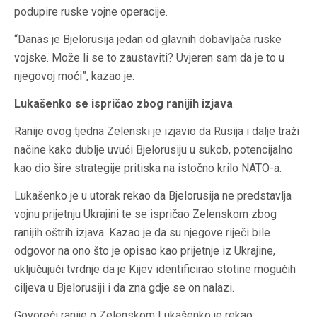
podupire ruske vojne operacije.
“Danas je Bjelorusija jedan od glavnih dobavljača ruske
vojske. Može li se to zaustaviti? Uvjeren sam da je to u
njegovoj moći”, kazao je.
Lukašenko se ispričao zbog ranijih izjava
Ranije ovog tjedna Zelenski je izjavio da Rusija i dalje traži
načine kako dublje uvući Bjelorusiju u sukob, potencijalno
kao dio šire strategije pritiska na istočno krilo NATO-a.
Lukašenko je u utorak rekao da Bjelorusija ne predstavlja
vojnu prijetnju Ukrajini te se ispričao Zelenskom zbog
ranijih oštrih izjava. Kazao je da su njegove riječi bile
odgovor na ono što je opisao kao prijetnje iz Ukrajine,
uključujući tvrdnje da je Kijev identificirao stotine mogućih
ciljeva u Bjelorusiji i da zna gdje se on nalazi.
Govoreći ranije o Zelenskom Lukašenko je rekao: